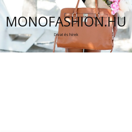
MONOFASHION.HU
Divat és hírek