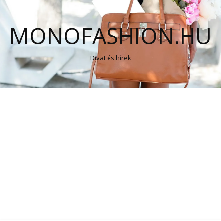
MONOFASHION.HU
Divat és hírek