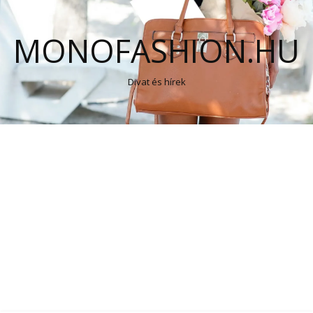
MONOFASHION.HU
Divat és hírek