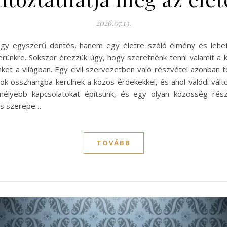
2026.07.13.
 egy egyszerű döntés, hanem egy életre szóló élmény és lehe
erünkre. Sokszor érezzük úgy, hogy szeretnénk tenni valamit a
ket a világban. Egy civil szervezetben való részvétel azonban t
lok összhangba kerülnek a közös érdekekkel, és ahol valódi vál
 mélyebb kapcsolatokat építsünk, és egy olyan közösség rész
lás szerepe…
TOVÁBB