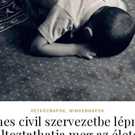
,
HÉTKÖZNAPOK
MINDENNAPOK
es civil szervezetbe lép
ltoztathatja meg az éle