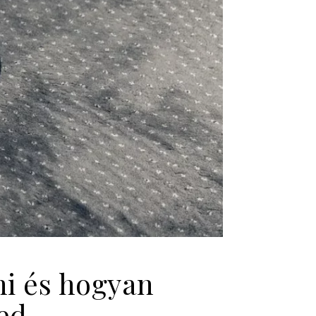
ni és hogyan
ted