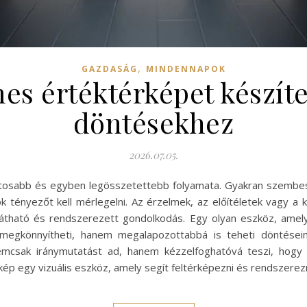
,
GAZDASÁG
MINDENNAPOK
es értéktérképet készíte
döntésekhez
2026.07.05.
ntosabb és egyben legösszetettebb folyamata. Gyakran szembes
ok tényezőt kell mérlegelni. Az érzelmek, az előítéletek vagy a
átható és rendszerezett gondolkodás. Egy olyan eszköz, amely se
n megkönnyítheti, hanem megalapozottabbá is teheti döntése
nemcsak iránymutatást ad, hanem kézzelfoghatóvá teszi, hogy
ép egy vizuális eszköz, amely segít feltérképezni és rendszere