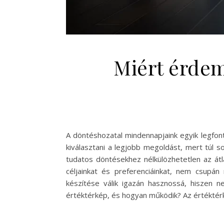
Miért érdem
A döntéshozatal mindennapjaink egyik legfo
kiválasztani a legjobb megoldást, mert túl s
tudatos döntésekhez nélkülözhetetlen az átl
céljainkat és preferenciáinkat, nem csupá
készítése válik igazán hasznossá, hiszen 
értéktérkép, és hogyan működik? Az értéktérk