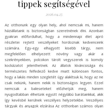
tippek segítségével
2026.04.27.
Az otthonunk egy olyan hely, ahol nemcsak mi, hanem
háziállataink is biztonságban szeretnének élni. Azonban
gyakran előfordulhat, hogy a mindennapi élet apró
részletei rejtett veszélyeket hordoznak kedvenceink
számára. Egy-egy elhagyott kisebb tárgy, nem
megfelelően elhelyezett növény vagy akár a
szekrényekben, polcokon tárolt vegyszerek is komoly
kockázatot jelenthetnek. Az állatok kíváncsisága és
természetes felfedező kedve miatt különösen fontos,
hogy a lakás minden szegletét úgy alakítsuk ki, hogy az ne
csak nekünk, hanem nekik is biztonságos legyen. Ezzel
nemcsak a baleseteket előzhetjük meg, hanem
nyugodtabban élhetünk együtt négylábú barátainkkal, akik
így kevésbé kerülnek veszélyes helyzetekbe. Veszélyes
tárgyak és anyagok elzárása Az otthonban számos olyan