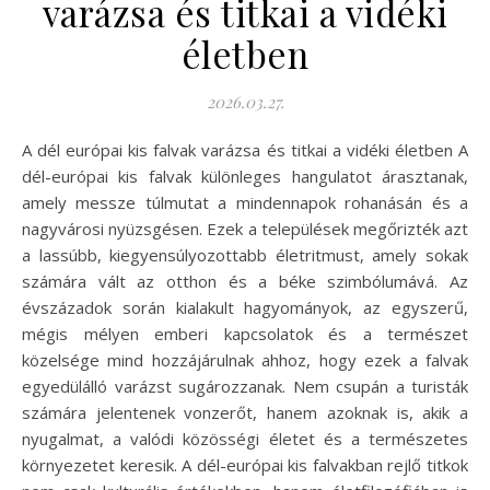
varázsa és titkai a vidéki
életben
2026.03.27.
A dél európai kis falvak varázsa és titkai a vidéki életben A
dél-európai kis falvak különleges hangulatot árasztanak,
amely messze túlmutat a mindennapok rohanásán és a
nagyvárosi nyüzsgésen. Ezek a települések megőrizték azt
a lassúbb, kiegyensúlyozottabb életritmust, amely sokak
számára vált az otthon és a béke szimbólumává. Az
évszázadok során kialakult hagyományok, az egyszerű,
mégis mélyen emberi kapcsolatok és a természet
közelsége mind hozzájárulnak ahhoz, hogy ezek a falvak
egyedülálló varázst sugározzanak. Nem csupán a turisták
számára jelentenek vonzerőt, hanem azoknak is, akik a
nyugalmat, a valódi közösségi életet és a természetes
környezetet keresik. A dél-európai kis falvakban rejlő titkok