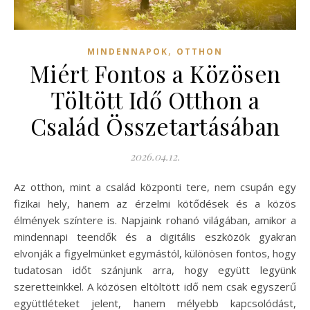
,
MINDENNAPOK
OTTHON
Miért Fontos a Közösen
Töltött Idő Otthon a
Család Összetartásában
2026.04.12.
Az otthon, mint a család központi tere, nem csupán egy
fizikai hely, hanem az érzelmi kötődések és a közös
élmények színtere is. Napjaink rohanó világában, amikor a
mindennapi teendők és a digitális eszközök gyakran
elvonják a figyelmünket egymástól, különösen fontos, hogy
tudatosan időt szánjunk arra, hogy együtt legyünk
szeretteinkkel. A közösen eltöltött idő nem csak egyszerű
együttléteket jelent, hanem mélyebb kapcsolódást,