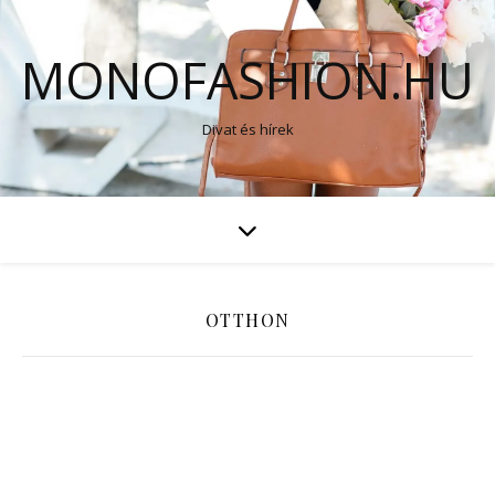
MONOFASHION.HU
Divat és hírek
OTTHON