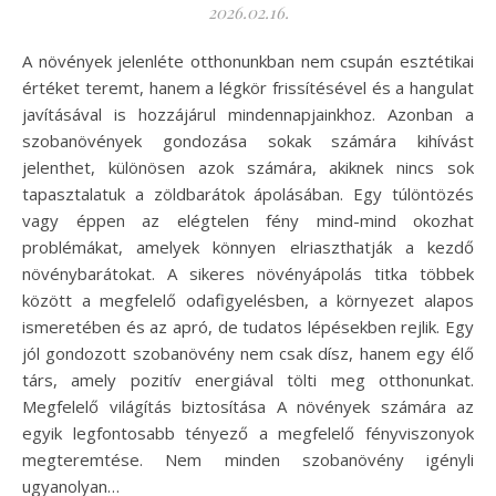
2026.02.16.
A növények jelenléte otthonunkban nem csupán esztétikai
értéket teremt, hanem a légkör frissítésével és a hangulat
javításával is hozzájárul mindennapjainkhoz. Azonban a
szobanövények gondozása sokak számára kihívást
jelenthet, különösen azok számára, akiknek nincs sok
tapasztalatuk a zöldbarátok ápolásában. Egy túlöntözés
vagy éppen az elégtelen fény mind-mind okozhat
problémákat, amelyek könnyen elriaszthatják a kezdő
növénybarátokat. A sikeres növényápolás titka többek
között a megfelelő odafigyelésben, a környezet alapos
ismeretében és az apró, de tudatos lépésekben rejlik. Egy
jól gondozott szobanövény nem csak dísz, hanem egy élő
társ, amely pozitív energiával tölti meg otthonunkat.
Megfelelő világítás biztosítása A növények számára az
egyik legfontosabb tényező a megfelelő fényviszonyok
megteremtése. Nem minden szobanövény igényli
ugyanolyan…