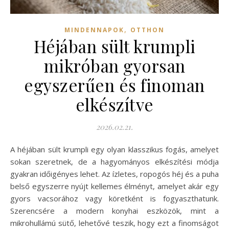
,
MINDENNAPOK
OTTHON
Héjában sült krumpli
mikróban gyorsan
egyszerűen és finoman
elkészítve
2026.02.21.
A héjában sült krumpli egy olyan klasszikus fogás, amelyet
sokan szeretnek, de a hagyományos elkészítési módja
gyakran időigényes lehet. Az ízletes, ropogós héj és a puha
belső egyszerre nyújt kellemes élményt, amelyet akár egy
gyors vacsorához vagy köretként is fogyaszthatunk.
Szerencsére a modern konyhai eszközök, mint a
mikrohullámú sütő, lehetővé teszik, hogy ezt a finomságot