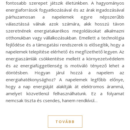
fontosabb szerepet játszik életünkben. A hagyományos
energiaforrások fogyatkozásával és az árak ingadozásával
párhuzamosan a napelemek egyre népszerűbb
választássá válnak azok számára, akik hosszú távon
szeretnének energiatakarékos megoldásokat alkalmazni
otthonukban vagy vállalkozásukban. Emellett a technológia
fejlődése és a támogatási rendszerek is elősegítik, hogy a
napelemek telepítése elérhető és megfizethető legyen. Az
energiaszámlák csökkentése mellett a környezetvédelem
és az energiafüggetlenség is motiváló tényező lehet a
döntésben. Hogyan járul hozzá a napelem az
energiahatékonysághoz? A napelemek legfőbb előnye,
hogy a nap energiáját alakítják át elektromos árammá,
amelyet közvetlenül felhasználhatunk. Ez a folyamat
nemcsak tiszta és csendes, hanem rendkívül…
TOVÁBB