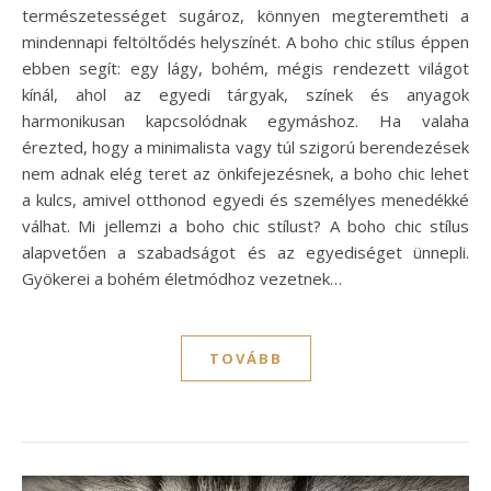
természetességet sugároz, könnyen megteremtheti a
mindennapi feltöltődés helyszínét. A boho chic stílus éppen
ebben segít: egy lágy, bohém, mégis rendezett világot
kínál, ahol az egyedi tárgyak, színek és anyagok
harmonikusan kapcsolódnak egymáshoz. Ha valaha
érezted, hogy a minimalista vagy túl szigorú berendezések
nem adnak elég teret az önkifejezésnek, a boho chic lehet
a kulcs, amivel otthonod egyedi és személyes menedékké
válhat. Mi jellemzi a boho chic stílust? A boho chic stílus
alapvetően a szabadságot és az egyediséget ünnepli.
Gyökerei a bohém életmódhoz vezetnek…
TOVÁBB