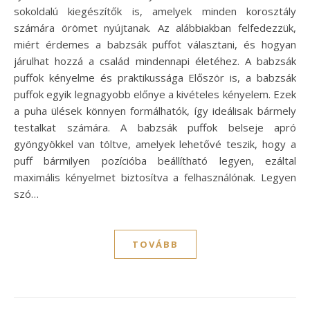
sokoldalú kiegészítők is, amelyek minden korosztály
számára örömet nyújtanak. Az alábbiakban felfedezzük,
miért érdemes a babzsák puffot választani, és hogyan
járulhat hozzá a család mindennapi életéhez. A babzsák
puffok kényelme és praktikussága Először is, a babzsák
puffok egyik legnagyobb előnye a kivételes kényelem. Ezek
a puha ülések könnyen formálhatók, így ideálisak bármely
testalkat számára. A babzsák puffok belseje apró
gyöngyökkel van töltve, amelyek lehetővé teszik, hogy a
puff bármilyen pozícióba beállítható legyen, ezáltal
maximális kényelmet biztosítva a felhasználónak. Legyen
szó…
TOVÁBB