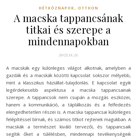
,
HÉTKÖZNAPOK
OTTHON
A macska tappancsának
titkai és szerepe a
mindennapokban
2025.11.21.
A macskák egy különleges világot alkotnak, amelyben a
gazdák és a macskák közötti kapcsolat sokszor mélyebb,
mint a klasszikus háziállat-tulajdonlás. E kapcsolat egyik
legérdekesebb aspektusa a macska tappancsainak
szerepe. A tappancsok nem csupán a mozgás eszközei,
hanem a kommunikáció, a táplálkozás és a felfedezés
elengedhetetlen részei is. A macska tappancsai különleges
felépítéssel bírnak, és számos titkot rejtenek magukban. A
macskák a természet kiváló tervezői, és tappancsaik
segítik őket a túlélésben, mindennapi tevékenységeik