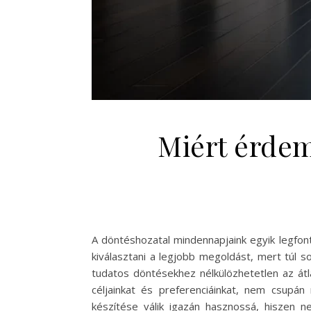
Miért érdem
A döntéshozatal mindennapjaink egyik legfo
kiválasztani a legjobb megoldást, mert túl s
tudatos döntésekhez nélkülözhetetlen az átl
céljainkat és preferenciáinkat, nem csupá
készítése válik igazán hasznossá, hiszen 