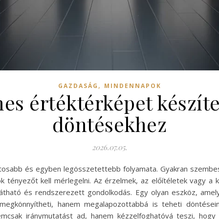
,
GAZDASÁG
MINDENNAPOK
es értéktérképet készíte
döntésekhez
2026.07.05.
ntosabb és egyben legösszetettebb folyamata. Gyakran szembes
ok tényezőt kell mérlegelni. Az érzelmek, az előítéletek vagy a
átható és rendszerezett gondolkodás. Egy olyan eszköz, amely se
n megkönnyítheti, hanem megalapozottabbá is teheti döntése
nemcsak iránymutatást ad, hanem kézzelfoghatóvá teszi, hogy