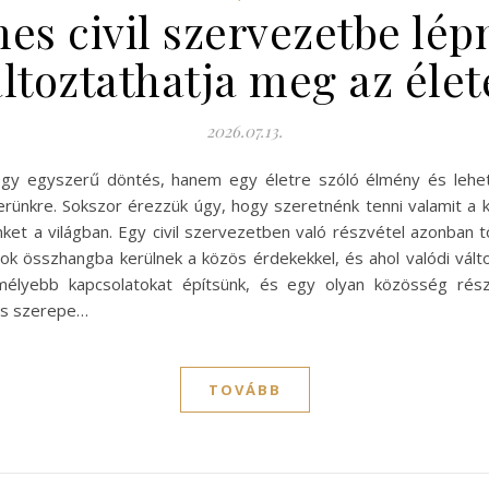
es civil szervezetbe lép
ltoztathatja meg az éle
2026.07.13.
 egy egyszerű döntés, hanem egy életre szóló élmény és lehe
erünkre. Sokszor érezzük úgy, hogy szeretnénk tenni valamit a
ket a világban. Egy civil szervezetben való részvétel azonban t
lok összhangba kerülnek a közös érdekekkel, és ahol valódi vál
 mélyebb kapcsolatokat építsünk, és egy olyan közösség rész
lás szerepe…
TOVÁBB