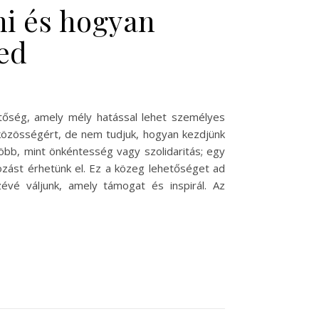
ni és hogyan
ted
tőség, amely mély hatással lehet személyes
 közösségért, de nem tudjuk, hogyan kezdjünk
öbb, mint önkéntesség vagy szolidaritás; egy
tozást érhetünk el. Ez a közeg lehetőséget ad
évé váljunk, amely támogat és inspirál. Az