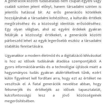
A generációk közötti tudásátadás nem csupán egyéni vagy
családi szinten jelent előnyt, hanem társadalmi szinten is
jelentős hatással bír. Az erős generációs kötelékek
hozzájárulnak a társadalmi kohézióhoz, a kulturális értékek
megőrzéséhez és a közösségi identitás erősödéséhez.
Egy olyan világban, ahol az egyéni érdekek gyakran
felülírják a közösségi értékeket, a generációk közötti
párbeszéd lehet az egyik legerősebb eszköz a társadalmi
stabilitás fenntartására.
Ugyanakkor a modern életmód és a digitalizáció kihívásokat
is hoz az idősek tudásának átadása szempontjából. A
gyors információáramlás és a technológiai újítások miatt a
hagyományos tudás gyakran alulértékeltnek tűnik, ezért
külön figyelmet kell fordítani arra, hogy ezt az értéket ne
veszítsük el. A fiatal generációk nevelése abban, hogy
felismerjék és értékeljék az idősek tapasztalatát,
kulcsfontosságú lesz a jövő közösségeinek
megerősítésében.