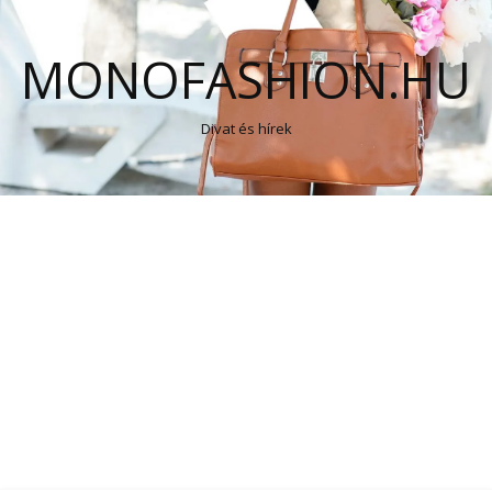
MONOFASHION.HU
Divat és hírek