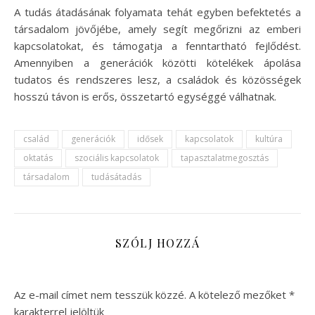
A tudás átadásának folyamata tehát egyben befektetés a
társadalom jövőjébe, amely segít megőrizni az emberi
kapcsolatokat, és támogatja a fenntartható fejlődést.
Amennyiben a generációk közötti kötelékek ápolása
tudatos és rendszeres lesz, a családok és közösségek
hosszú távon is erős, összetartó egységgé válhatnak.
család
generációk
idősek
kapcsolatok
kultúra
oktatás
szociális kapcsolatok
tapasztalatmegosztás
társadalom
tudásátadás
SZÓLJ HOZZÁ
Az e-mail címet nem tesszük közzé.
A kötelező mezőket
*
karakterrel jelöltük