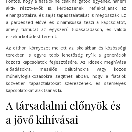
Fontos, hogy a fiatalok ne csak hallgatók legyenek, hanem
aktív résztvevők is, kérdezzenek, reflektáljanak az
elhangzottakra, és saját tapasztalataikat is megosszák. Ez
a párbeszéd élővé és dinamikussá teszi a kapcsolatot,
amely túlmutat az egyszerű tudásátadáson, és valódi
érzelmi kötődést teremt.
Az otthoni környezet mellett az iskolákban és közösségi
terekben is egyre több lehetőség nyílik a generációk
közötti kapcsolatok fejlesztésére. Az idősek meghívása
előadásokra, mesélős délutánokra vagy közös
műhelyfoglalkozásokra segíthet abban, hogy a fiatalok
közvetlen tapasztalatokat szerezzenek, és személyes
kapcsolatokat alakítsanak ki.
A társadalmi előnyök és
a jövő kihívásai