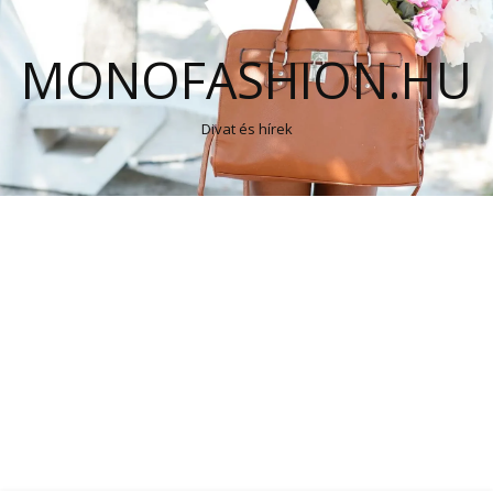
MONOFASHION.HU
Divat és hírek