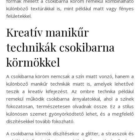
formák mellett a csokibarna köröm remekül kombinálható
különböző textúrákkal is, mint például matt vagy fényes
felületekkel.
Kreatív manikűr
technikák csokibarna
körmökkel
A csokibarna köröm nemcsak a szín miatt vonzó, hanem a
különböző manikűr technikák miatt is, amelyek lehetővé
teszik a kreatív kifejezést. Az ombre technika például
remekül működik csokibarna árnyalatokkal, ahol a színek
fokozatosan, természetesen olvadnak össze. Ez a stílus
különösen szemet gyönyörködtető lehet, és a megfelelő
díszítésekkel tovább fokozható.
A csokibarna körmök díszítésekor a glitter, a strasszok és