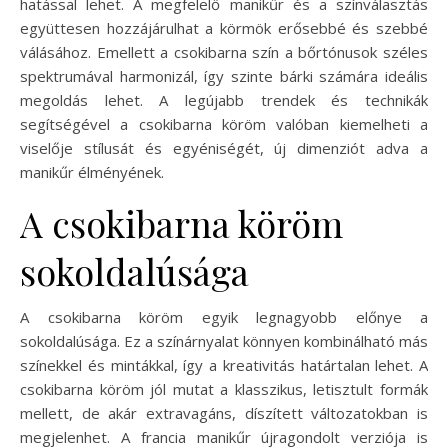
hatással lehet. A megfelelő manikűr és a színválasztás
együttesen hozzájárulhat a körmök erősebbé és szebbé
válásához. Emellett a csokibarna szín a bőrtónusok széles
spektrumával harmonizál, így szinte bárki számára ideális
megoldás lehet. A legújabb trendek és technikák
segítségével a csokibarna köröm valóban kiemelheti a
viselője stílusát és egyéniségét, új dimenziót adva a
manikűr élményének.
A csokibarna köröm
sokoldalúsága
A csokibarna köröm egyik legnagyobb előnye a
sokoldalúsága. Ez a színárnyalat könnyen kombinálható más
színekkel és mintákkal, így a kreativitás határtalan lehet. A
csokibarna köröm jól mutat a klasszikus, letisztult formák
mellett, de akár extravagáns, díszített változatokban is
megjelenhet. A francia manikűr újragondolt verziója is