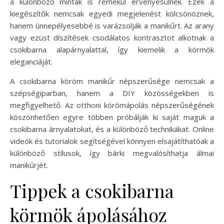
a különböző minták is remekül érvényesülnek. Ezek a
kiegészítők nemcsak egyedi megjelenést kölcsönöznek,
hanem ünnepélyesebbé is varázsolják a manikűrt. Az arany
vagy ezüst díszítések csodálatos kontrasztot alkotnak a
csokibarna alapárnyalattal, így kiemelik a körmök
eleganciáját.
A csokibarna köröm manikűr népszerűsége nemcsak a
szépségiparban, hanem a DIY közösségekben is
megfigyelhető. Az otthoni körömápolás népszerűségének
köszönhetően egyre többen próbálják ki saját maguk a
csokibarna árnyalatokat, és a különböző technikákat. Online
videók és tutorialok segítségével könnyen elsajátíthatóak a
különböző stílusok, így bárki megvalósíthatja álmai
manikűrjét.
Tippek a csokibarna
körmök ápolásához