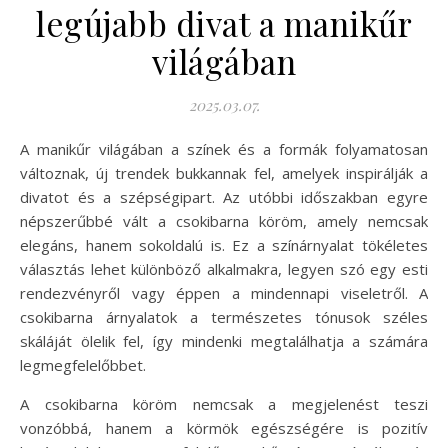
legújabb divat a manikűr
világában
2025.03.07.
A manikűr világában a színek és a formák folyamatosan
változnak, új trendek bukkannak fel, amelyek inspirálják a
divatot és a szépségipart. Az utóbbi időszakban egyre
népszerűbbé vált a csokibarna köröm, amely nemcsak
elegáns, hanem sokoldalú is. Ez a színárnyalat tökéletes
választás lehet különböző alkalmakra, legyen szó egy esti
rendezvényről vagy éppen a mindennapi viseletről. A
csokibarna árnyalatok a természetes tónusok széles
skáláját ölelik fel, így mindenki megtalálhatja a számára
legmegfelelőbbet.
A csokibarna köröm nemcsak a megjelenést teszi
vonzóbbá, hanem a körmök egészségére is pozitív