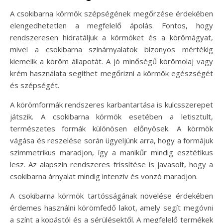
A csokibarna körmök szépségének megőrzése érdekében
elengedhetetlen a megfelelő ápolás. Fontos, hogy
rendszeresen hidratáljuk a körmöket és a körömágyat,
mivel a csokibarna színárnyalatok bizonyos mértékig
kiemelik a köröm állapotát. A jó minőségű körömolaj vagy
krém használata segíthet megőrizni a körmök egészségét
és szépségét.
A körömformák rendszeres karbantartása is kulcsszerepet
játszik. A csokibarna körmök esetében a letisztult,
természetes formák különösen előnyösek. A körmök
vágása és reszelése során ügyeljünk arra, hogy a formájuk
szimmetrikus maradjon, így a manikűr mindig esztétikus
lesz. Az alapszín rendszeres frissítése is javasolt, hogy a
csokibarna árnyalat mindig intenzív és vonzó maradjon.
A csokibarna körmök tartósságának növelése érdekében
érdemes használni körömfedő lakot, amely segít megóvni
a színt a kopástól és a sérülésektől. A megfelelő termékek