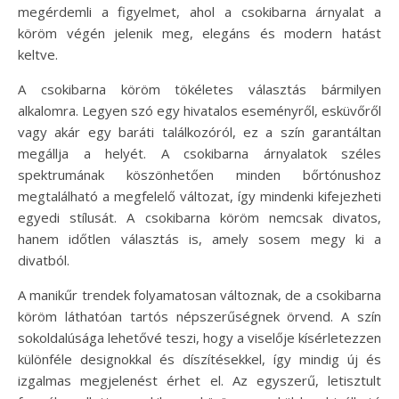
megérdemli a figyelmet, ahol a csokibarna árnyalat a
köröm végén jelenik meg, elegáns és modern hatást
keltve.
A csokibarna köröm tökéletes választás bármilyen
alkalomra. Legyen szó egy hivatalos eseményről, esküvőről
vagy akár egy baráti találkozóról, ez a szín garantáltan
megállja a helyét. A csokibarna árnyalatok széles
spektrumának köszönhetően minden bőrtónushoz
megtalálható a megfelelő változat, így mindenki kifejezheti
egyedi stílusát. A csokibarna köröm nemcsak divatos,
hanem időtlen választás is, amely sosem megy ki a
divatból.
A manikűr trendek folyamatosan változnak, de a csokibarna
köröm láthatóan tartós népszerűségnek örvend. A szín
sokoldalúsága lehetővé teszi, hogy a viselője kísérletezzen
különféle designokkal és díszítésekkel, így mindig új és
izgalmas megjelenést érhet el. Az egyszerű, letisztult