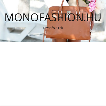
MONOFASHION.HU
Divat és hírek