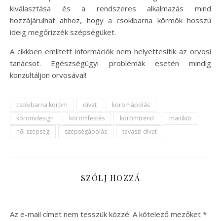
kiválasztása és a rendszeres alkalmazás mind
hozzájárulhat ahhoz, hogy a csokibarna körmök hosszú
ideig megőrizzék szépségüket.
A cikkben említett információk nem helyettesítik az orvosi
tanácsot. Egészségügyi problémák esetén mindig
konzultáljon orvosával!
csokibarna köröm
divat
körömápolás
körömdesign
körömfestés
körömtrend
manikűr
női szépség
szépségápolás
tavaszi divat
SZÓLJ HOZZÁ
Az e-mail címet nem tesszük közzé.
A kötelező mezőket
*