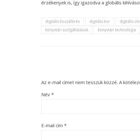
érzékenyek is, így igazodva a globális kihívás
digitális hozzáférés
digitális kor
digitális ol
könyvtári szolgáltatások
könyvtári technológia
Az e-mail címet nem tesszük közzé.
A kötele
Név
*
E-mail cím
*