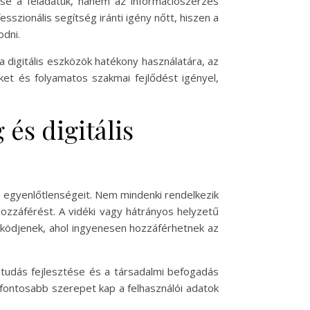
ése a feladatuk, hanem az információszerzés
sszionális segítség iránti igény nőtt, hiszen a
odni.
 digitális eszközök hatékony használatára, az
ket és folyamatos szakmai fejlődést igényel,
 és digitális
és egyenlőtlenségeit. Nem mindenki rendelkezik
hozzáférést. A vidéki vagy hátrányos helyzetű
űködjenek, ahol ingyenesen hozzáférhetnek az
ástudás fejlesztése és a társadalmi befogadás
 fontosabb szerepet kap a felhasználói adatok