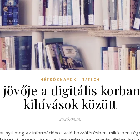
,
HÉTKÖZNAPOK
IT/TECH
jövője a digitális korba
kihívások között
2026.05.15.
iókat nyit meg az információhoz való hozzáférésben, miközben rég