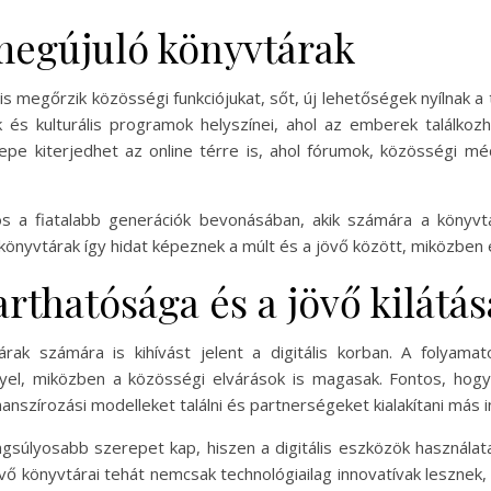
megújuló könyvtárak
a is megőrzik közösségi funkciójukat, sőt, új lehetőségek nyílnak 
és kulturális programok helyszínei, ahol az emberek találkoz
epe kiterjedhet az online térre is, ahol fórumok, közösségi médi
os a fiatalabb generációk bevonásában, akik számára a könyv
A könyvtárak így hidat képeznek a múlt és a jövő között, miközben 
rthatósága és a jövő kilátás
k számára is kihívást jelent a digitális korban. A folyamat
gényel, miközben a közösségi elvárások is magasak. Fontos, h
anszírozási modelleket találni és partnerségeket kialakítani más 
gsúlyosabb szerepet kap, hiszen a digitális eszközök használat
vő könyvtárai tehát nemcsak technológiailag innovatívak lesznek,