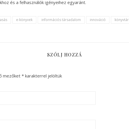
okhoz és a felhasználók igényeihez egyaránt.
vasás
e-könyvek
információs társadalom
innováció
könyvtár
SZÓLJ HOZZÁ
ző mezőket
*
karakterrel jelöltük