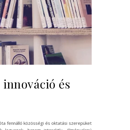
n innováció és
óta fennálló közösségi és oktatási szerepüket