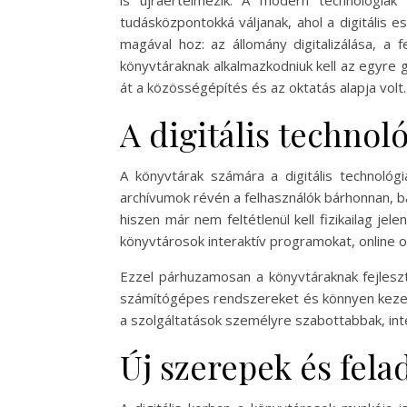
is újraértelmezik. A modern technológiák
tudásközpontokká váljanak, ahol a digitális
magával hoz: az állomány digitalizálása, a 
könyvtáraknak alkalmazkodniuk kell az egyre
át a közösségépítés és az oktatás alapja volt.
A digitális technol
A könyvtárak számára a digitális technológ
archívumok révén a felhasználók bárhonnan, b
hiszen már nem feltétlenül kell fizikailag je
könyvtárosok interaktív programokat, online 
Ezzel párhuzamosan a könyvtáraknak fejleszte
számítógépes rendszereket és könnyen kezelhe
a szolgáltatások személyre szabottabbak, int
Új szerepek és fel