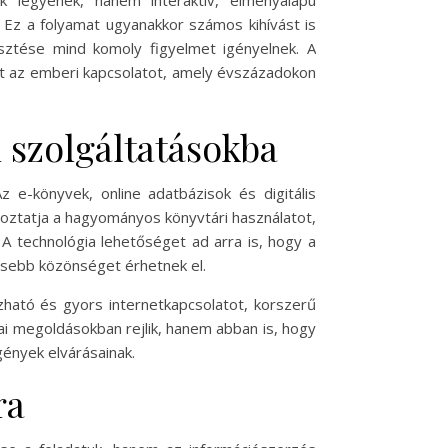
k legyenek, hanem interaktív, élményalapú
 Ez a folyamat ugyanakkor számos kihívást is
lesztése mind komoly figyelmet igényelnek. A
zt az emberi kapcsolatot, amely évszázadokon
i szolgáltatásokba
 e-könyvek, online adatbázisok és digitális
toztatja a hagyományos könyvtári használatot,
. A technológia lehetőséget ad arra is, hogy a
lesebb közönséget érhetnek el.
ízható és gyors internetkapcsolatot, korszerű
ai megoldásokban rejlik, hanem abban is, hogy
gények elvárásainak.
ra