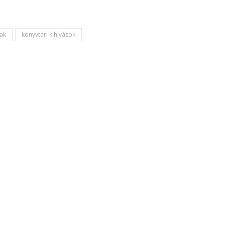
ak
könyvtári kihívások