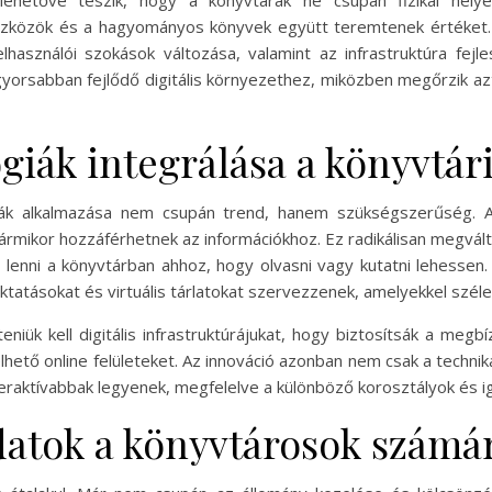
 lehetővé teszik, hogy a könyvtárak ne csupán fizikai helye
 eszközök és a hagyományos könyvek együtt teremtenek értéket.
felhasználói szokások változása, valamint az infrastruktúra fej
 gyorsabban fejlődő digitális környezethez, miközben megőrzik a
ógiák integrálása a könyvtár
iák alkalmazása nem csupán trend, hanem szükségszerűség. Az
ármikor hozzáférhetnek az információkhoz. Ez radikálisan megvál
len lenni a könyvtárban ahhoz, hogy olvasni vagy kutatni lehessen
oktatásokat és virtuális tárlatokat szervezzenek, amelyekkel szé
niük kell digitális infrastruktúrájukat, hogy biztosítsák a megb
tő online felületeket. Az innováció azonban nem csak a technik
eraktívabbak legyenek, megfelelve a különböző korosztályok és i
adatok a könyvtárosok számá