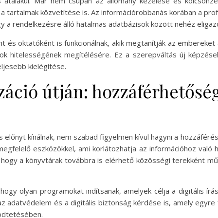
is átalakul. Már nem csupán az állomány kezelése és kölcsönz
 a tartalmak közvetítése is. Az információrobbanás korában a profe
y a rendelkezésre álló hatalmas adatbázisok között nehéz eligaz
 és oktatóként is funkcionálnak, akik megtanítják az embereket a
ások hitelességének megítélésére. Ez a szerepváltás új képzése
ljesebb kielégítése.
záció útján: hozzáférhetőség
os előnyt kínálnak, nem szabad figyelmen kívül hagyni a hozzáfér
megfelelő eszközökkel, ami korlátozhatja az információhoz való 
hogy a könyvtárak továbbra is elérhető közösségi terekként m
hogy olyan programokat indítsanak, amelyek célja a digitális ír
 az adatvédelem és a digitális biztonság kérdése is, amely egyre
ödtetésében.