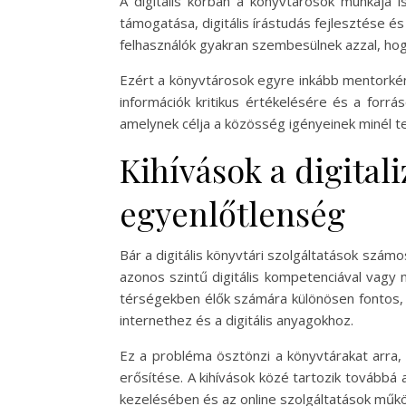
A digitális korban a könyvtárosok munkája 
támogatása, digitális írástudás fejlesztése és
felhasználók gyakran szembesülnek azzal, hog
Ezért a könyvtárosok egyre inkább mentorként
információk kritikus értékelésére és a forr
amelynek célja a közösség igényeinek minél te
Kihívások a digitali
egyenlőtlenség
Bár a digitális könyvtári szolgáltatások szám
azonos szintű digitális kompetenciával vagy 
térségekben élők számára különösen fontos, 
internethez és a digitális anyagokhoz.
Ez a probléma ösztönzi a könyvtárakat arra, 
erősítése. A kihívások közé tartozik továbbá
kezelésében és az online szolgáltatások műk