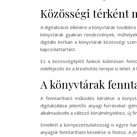
Közösségi térként 
A digitalizáció ellenére a könyvtárak továbbr
könyvtárak gyakran rendezvények, műhelyek 
digitális korban a könyvtárak közösségi szer
kapcsolattartást.
Ez a közösségépítő funkció különösen font
önkifejezés és a kreativitás terepe is lehet. 
A könyvtárak fennta
A fenntartható működés kérdése a könyvtára
digitalizálása jelentős anyagi forrásokat i
alkalmazkodni a változó körülményekhez, új fin
Emellett a környezettudatosság is egyre han
anyagok fenntartható kezelése is fontos. A jö