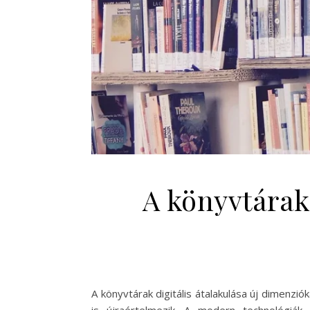
A könyvtárak 
A könyvtárak digitális átalakulása új dimenz