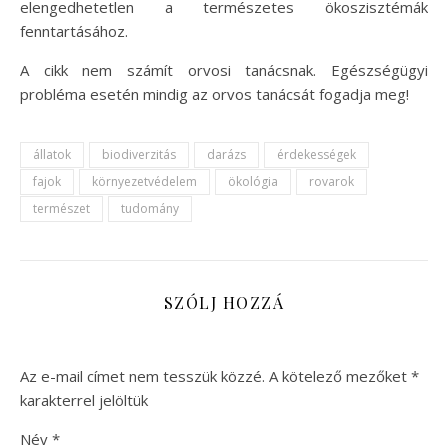
elengedhetetlen a természetes ökoszisztémák
fenntartásához.
A cikk nem számít orvosi tanácsnak. Egészségügyi
probléma esetén mindig az orvos tanácsát fogadja meg!
állatok
biodiverzitás
darázs
érdekességek
fajok
környezetvédelem
ökológia
rovarok
természet
tudomány
SZÓLJ HOZZÁ
Az e-mail címet nem tesszük közzé.
A kötelező mezőket
*
karakterrel jelöltük
Név
*