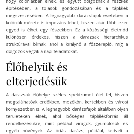
hogy kolóniákban élnek, és együtt dolgoznak a fészkek
építésében, a tojások gondozásában és a táplálék
megszerzésében. A legnagyobb darázsfajok esetében a
kolóniák mérete is impozáns lehet, hiszen akár több ezer
egyed is élhet egy fészekben. Ez a közösségi életmód
különösen érdekes, hiszen a darazsak hierarchikus
struktúrával bírnak, ahol a királynő a főszereplő, míg a
dolgozók végzik a napi feladatokat.
Élőhelyük és
elterjedésük
A darazsak élőhelye széles spektrumot ölel fel, hiszen
megtalálhatóak erdőkben, mezőkön, kertekben és városi
környezetben is. A legnagyobb darázsfajok általában olyan
területeken élnek, ahol bőséges táplálékforrás áll
rendelkezésükre, mint például virágok, gyümölcsök és
egyéb növények. Az óriás darázs, például, kedveli a