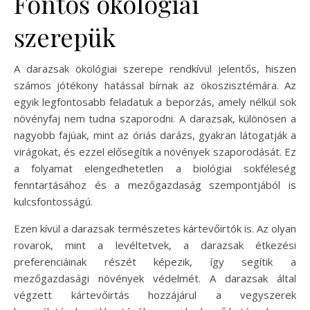
Fontos ökológiai
szerepük
A darazsak ökológiai szerepe rendkívül jelentős, hiszen
számos jótékony hatással bírnak az ökoszisztémára. Az
egyik legfontosabb feladatuk a beporzás, amely nélkül sok
növényfaj nem tudna szaporodni. A darazsak, különösen a
nagyobb fajúak, mint az óriás darázs, gyakran látogatják a
virágokat, és ezzel elősegítik a növények szaporodását. Ez
a folyamat elengedhetetlen a biológiai sokféleség
fenntartásához és a mezőgazdaság szempontjából is
kulcsfontosságú.
Ezen kívül a darazsak természetes kártevőirtók is. Az olyan
rovarok, mint a levéltetvek, a darazsak étkezési
preferenciáinak részét képezik, így segítik a
mezőgazdasági növények védelmét. A darazsak által
végzett kártevőirtás hozzájárul a vegyszerek