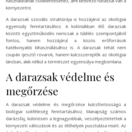
használatának csökkentéséhez, ami kedvező hatással van a
környezetre.
A darazsak szociális struktúrája is hozzájárul az ökológiai
egyensúly fenntartásához. A kolóniákban élő darazsak
közötti együttműködés nemcsak a túlélés szempontjából
fontos, hanem hozzájárul a közös erőforrások
hatékonyabb kihasználásához is. A darazsak tehát nem
csupán ijesztő rovarok, hanem kulcsszereplők az ökológiai
láncban, akik nélkül a természet egyensúlya megbomlana.
A darazsak védelme és
megőrzése
A darazsak védelme és megőrzése kulcsfontosságú a
biológiai sokféleség fenntartásához. Manapság számos
darázsfaj, különösen a legnagyobbak, veszélyeztetettek a
környezeti változások és az élőhelyek pusztulása miatt. Az