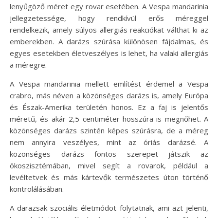
lenyűgöző méret egy rovar esetében. A Vespa mandarinia
jellegzetessége, hogy rendkívül erős méreggel
rendelkezik, amely súlyos allergiás reakciókat válthat ki az
emberekben. A darázs szúrása különösen fájdalmas, és
egyes esetekben életveszélyes is lehet, ha valaki allergiás
a méregre.
A Vespa mandarinia mellett említést érdemel a Vespa
crabro, más néven a közönséges darázs is, amely Európa
és Észak-Amerika területén honos. Ez a faj is jelentős
méretű, és akár 2,5 centiméter hosszúra is megnőhet. A
közönséges darázs szintén képes szúrásra, de a méreg
nem annyira veszélyes, mint az óriás darázsé. A
közönséges darázs fontos szerepet játszik az
ökoszisztémában, mivel segít a rovarok, például a
levéltetvek és más kártevők természetes úton történő
kontrolálásában.
A darazsak szociális életmódot folytatnak, ami azt jelenti,