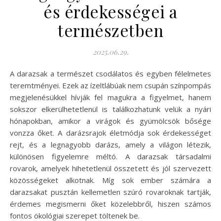
és érdekességei a
természetben
2025.06.29.
A darazsak a természet csodálatos és egyben félelmetes
teremtményei. Ezek az ízeltlábúak nem csupán színpompás
megjelenésükkel hívják fel magukra a figyelmet, hanem
sokszor elkerülhetetlenül is találkozhatunk velük a nyári
hónapokban, amikor a virágok és gyümölcsök bősége
vonzza őket. A darázsrajok életmódja sok érdekességet
rejt, és a legnagyobb darázs, amely a világon létezik,
különösen figyelemre méltó. A darazsak társadalmi
rovarok, amelyek hihetetlenül összetett és jól szervezett
közösségeket alkotnak. Míg sok ember számára a
darazsakat pusztán kellemetlen szúró rovaroknak tartják,
érdemes megismerni őket közelebbről, hiszen számos
fontos ökológiai szerepet töltenek be.