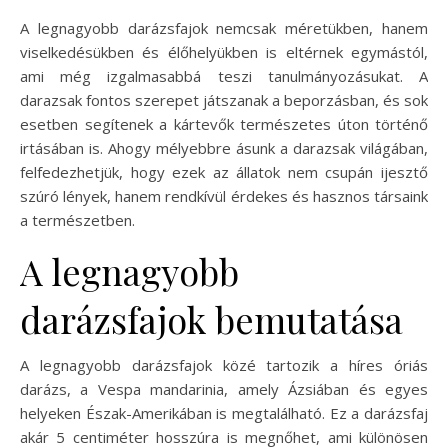
A legnagyobb darázsfajok nemcsak méretükben, hanem
viselkedésükben és élőhelyükben is eltérnek egymástól,
ami még izgalmasabbá teszi tanulmányozásukat. A
darazsak fontos szerepet játszanak a beporzásban, és sok
esetben segítenek a kártevők természetes úton történő
irtásában is. Ahogy mélyebbre ásunk a darazsak világában,
felfedezhetjük, hogy ezek az állatok nem csupán ijesztő
szúró lények, hanem rendkívül érdekes és hasznos társaink
a természetben.
A legnagyobb
darázsfajok bemutatása
A legnagyobb darázsfajok közé tartozik a híres óriás
darázs, a Vespa mandarinia, amely Ázsiában és egyes
helyeken Észak-Amerikában is megtalálható. Ez a darázsfaj
akár 5 centiméter hosszúra is megnőhet, ami különösen