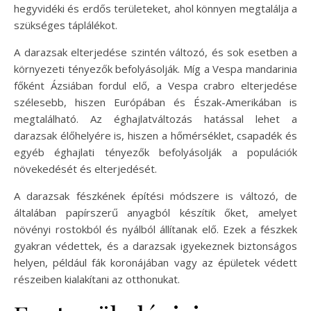
hegyvidéki és erdős területeket, ahol könnyen megtalálja a
szükséges táplálékot.
A darazsak elterjedése szintén változó, és sok esetben a
környezeti tényezők befolyásolják. Míg a Vespa mandarinia
főként Ázsiában fordul elő, a Vespa crabro elterjedése
szélesebb, hiszen Európában és Észak-Amerikában is
megtalálható. Az éghajlatváltozás hatással lehet a
darazsak élőhelyére is, hiszen a hőmérséklet, csapadék és
egyéb éghajlati tényezők befolyásolják a populációk
növekedését és elterjedését.
A darazsak fészkének építési módszere is változó, de
általában papírszerű anyagból készítik őket, amelyet
növényi rostokból és nyálból állítanak elő. Ezek a fészkek
gyakran védettek, és a darazsak igyekeznek biztonságos
helyen, például fák koronájában vagy az épületek védett
részeiben kialakítani az otthonukat.