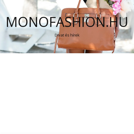
MONOFASHION.HU
Divat és hírek