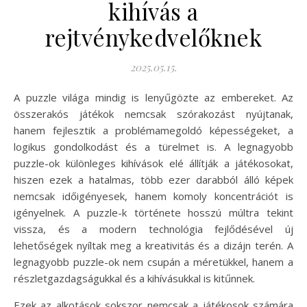
kihívás a
rejtvénykedvelőknek
2025.05.15.
A puzzle világa mindig is lenyűgözte az embereket. Az
összerakós játékok nemcsak szórakozást nyújtanak,
hanem fejlesztik a problémamegoldó képességeket, a
logikus gondolkodást és a türelmet is. A legnagyobb
puzzle-ok különleges kihívások elé állítják a játékosokat,
hiszen ezek a hatalmas, több ezer darabból álló képek
nemcsak időigényesek, hanem komoly koncentrációt is
igényelnek. A puzzle-k története hosszú múltra tekint
vissza, és a modern technológia fejlődésével új
lehetőségek nyíltak meg a kreativitás és a dizájn terén. A
legnagyobb puzzle-ok nem csupán a méretükkel, hanem a
részletgazdagságukkal és a kihívásukkal is kitűnnek.
Ezek az alkotások sokszor nemcsak a játékosok számára