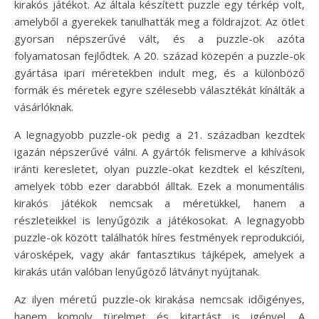
kirakós játékot. Az általa készített puzzle egy térkép volt,
amelyből a gyerekek tanulhatták meg a földrajzot. Az ötlet
gyorsan népszerűvé vált, és a puzzle-ok azóta
folyamatosan fejlődtek. A 20. század közepén a puzzle-ok
gyártása ipari méretekben indult meg, és a különböző
formák és méretek egyre szélesebb választékát kínálták a
vásárlóknak.
A legnagyobb puzzle-ok pedig a 21. században kezdtek
igazán népszerűvé válni. A gyártók felismerve a kihívások
iránti keresletet, olyan puzzle-okat kezdtek el készíteni,
amelyek több ezer darabból álltak. Ezek a monumentális
kirakós játékok nemcsak a méretükkel, hanem a
részleteikkel is lenyűgözik a játékosokat. A legnagyobb
puzzle-ok között találhatók híres festmények reprodukciói,
városképek, vagy akár fantasztikus tájképek, amelyek a
kirakás után valóban lenyűgöző látványt nyújtanak.
Az ilyen méretű puzzle-ok kirakása nemcsak időigényes,
hanem komoly türelmet és kitartást is igényel. A