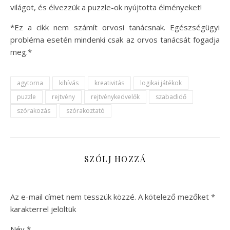
világot, és élvezzük a puzzle-ok nyújtotta élményeket!
*Ez a cikk nem számít orvosi tanácsnak. Egészségügyi
probléma esetén mindenki csak az orvos tanácsát fogadja
meg.*
agytorna
kihívás
kreativitás
logikai játékok
puzzle
rejtvény
rejtvénykedvelők
szabadidő
szórakozás
szórakoztató
SZÓLJ HOZZÁ
Az e-mail címet nem tesszük közzé.
A kötelező mezőket
*
karakterrel jelöltük
Név
*