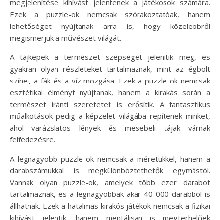
megjelenítése kihívást jelentenek a játékosok számára.
Ezek a puzzle-ok nemcsak szórakoztatóak, hanem
lehetőséget nyújtanak arra is, hogy közelebbről
megismerjük a művészet világát.
A tájképek a természet szépségét jelenítik meg, és
gyakran olyan részleteket tartalmaznak, mint az égbolt
színei, a fák és a víz mozgása. Ezek a puzzle-ok nemcsak
esztétikai élményt nyújtanak, hanem a kirakás során a
természet iránti szeretetet is erősítik. A fantasztikus
műalkotások pedig a képzelet világába repítenek minket,
ahol varázslatos lények és mesebeli tájak várnak
felfedezésre.
A legnagyobb puzzle-ok nemcsak a méretükkel, hanem a
darabszámukkal is megkülönböztethetők egymástól.
Vannak olyan puzzle-ok, amelyek több ezer darabot
tartalmaznak, és a legnagyobbak akár 40 000 darabból is
állhatnak. Ezek a hatalmas kirakós játékok nemcsak a fizikai
kihívást jelentik, hanem mentálisan is megterhelőek