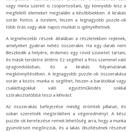
vagy minta szerint is csoportosítani, így könnyebb lesz a
megfelelő elemeket megtalálni a későbbiekben. A kirakás
során fontos a türelem, hiszen a legnagyobb puzzle-ok
több órás vagy akár napos munkát is igényelhetnek.
A legnehezebb részek általában a részletekben rejlenek,
amelyeket gyakran nehéz összerakni. Ha egy darab nem
illeszkedik a helyére, érdemes egy rövid szünetet tartani,
és másik területre áttérni. Ez segíthet a friss szemmel való
újragondolásban, és a kirakás folyamatának
megkönnyítésében. A legnagyobb puzzle-ok összerakása
során a közös munka is segíthet, hiszen a barátokkal vagy
családtagokkal való együttműködés sokkal
szórakoztatóbbá teszi a kihívást.
Az összerakás befejezése mindig örömteli pillanat, és
sokan szeretnék megörökíteni a végeredményt. A kész
puzzle-ok keretezése remek lehetőség arra, hogy a munka
gyümölcseit megőrizzük, és a lakás díszítésének részévé