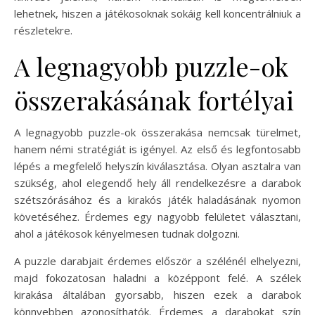
lehetnek, hiszen a játékosoknak sokáig kell koncentrálniuk a
részletekre.
A legnagyobb puzzle-ok
összerakásának fortélyai
A legnagyobb puzzle-ok összerakása nemcsak türelmet,
hanem némi stratégiát is igényel. Az első és legfontosabb
lépés a megfelelő helyszín kiválasztása. Olyan asztalra van
szükség, ahol elegendő hely áll rendelkezésre a darabok
szétszórásához és a kirakós játék haladásának nyomon
követéséhez. Érdemes egy nagyobb felületet választani,
ahol a játékosok kényelmesen tudnak dolgozni.
A puzzle darabjait érdemes először a szélénél elhelyezni,
majd fokozatosan haladni a középpont felé. A szélek
kirakása általában gyorsabb, hiszen ezek a darabok
könnyebben azonosíthatók. Érdemes a darabokat szín