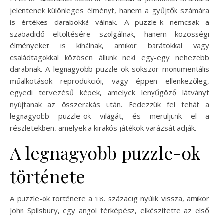
jelentenek különleges élményt, hanem a gyűjtők számára
is értékes darabokká válnak. A puzzle-k nemcsak a
szabadidő eltöltésére szolgálnak, hanem közösségi
élményeket is kínálnak, amikor barátokkal vagy
családtagokkal közösen állunk neki egy-egy nehezebb
darabnak. A legnagyobb puzzle-ok sokszor monumentális
műalkotások reprodukciói, vagy éppen ellenkezőleg,
egyedi tervezésű képek, amelyek lenyűgöző látványt
nyújtanak az összerakás után. Fedezzük fel tehát a
legnagyobb puzzle-ok világát, és merüljünk el a
részletekben, amelyek a kirakós játékok varázsát adják.
A legnagyobb puzzle-ok
története
A puzzle-ok története a 18. századig nyúlik vissza, amikor
John Spilsbury, egy angol térképész, elkészítette az első