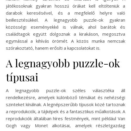
játékosoknak gyakran hosszú órákat kell eltölteniük a
darabok keresésével, és a megfelelő helyre való
beillesztésükkel. A legnagyobb puzzle-ok gyakran
közösségi eseményekké is válnak, ahol barátok és
családtagok együtt dolgoznak a kirakáson, megosztva
egymással a kihívás örömét. A közös munka nemcsak
szórakoztató, hanem erősíti a kapcsolatokat is.
A legnagyobb puzzle-ok
típusai
A legnagyobb puzzle-ok széles választéka áll
rendelkezésre, amelyek különböző témákat és nehézségi
szinteket kínálnak. A legnépszerűbb típusok közé tartoznak
a reprodukciók, a tájképek és a fantasztikus műalkotások. A
reprodukciók általában híres festmények, mint például Van
Gogh vagy Monet alkotásai, amelyek részletgazdag