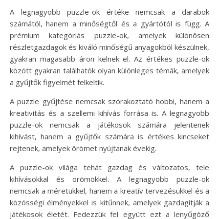
A legnagyobb puzzle-ok értéke nemcsak a darabok
számától, hanem a minőségtől és a gyártótól is függ. A
prémium kategóriás puzzle-ok, amelyek különösen
részletgazdagok és kiváló minőségű anyagokból készülnek,
gyakran magasabb áron kelnek el. Az értékes puzzle-ok
között gyakran találhatók olyan különleges témák, amelyek
a gyűjtők figyelmét felkeltik.
A puzzle gyűjtése nemcsak szórakoztató hobbi, hanem a
kreativitás és a szellemi kihívás forrása is. A legnagyobb
puzzle-ok nemcsak a játékosok számára jelentenek
kihívást, hanem a gyűjtők számára is értékes kincseket
rejtenek, amelyek örömet nyújtanak évekig.
A puzzle-ok világa tehát gazdag és változatos, tele
kihívásokkal és örömökkel. A legnagyobb puzzle-ok
nemcsak a méretükkel, hanem a kreatív tervezésükkel és a
közösségi élményekkel is kitűnnek, amelyek gazdagítják a
játékosok életét. Fedezzük fel együtt ezt a lenyűgöző