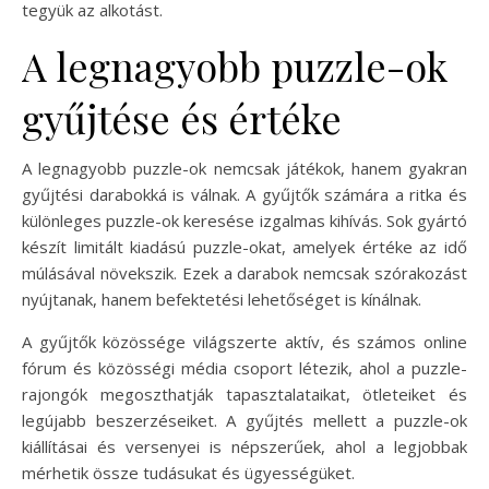
tegyük az alkotást.
A legnagyobb puzzle-ok
gyűjtése és értéke
A legnagyobb puzzle-ok nemcsak játékok, hanem gyakran
gyűjtési darabokká is válnak. A gyűjtők számára a ritka és
különleges puzzle-ok keresése izgalmas kihívás. Sok gyártó
készít limitált kiadású puzzle-okat, amelyek értéke az idő
múlásával növekszik. Ezek a darabok nemcsak szórakozást
nyújtanak, hanem befektetési lehetőséget is kínálnak.
A gyűjtők közössége világszerte aktív, és számos online
fórum és közösségi média csoport létezik, ahol a puzzle-
rajongók megoszthatják tapasztalataikat, ötleteiket és
legújabb beszerzéseiket. A gyűjtés mellett a puzzle-ok
kiállításai és versenyei is népszerűek, ahol a legjobbak
mérhetik össze tudásukat és ügyességüket.