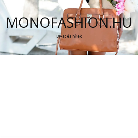
MONOFASHION.HU
Divat és hírek