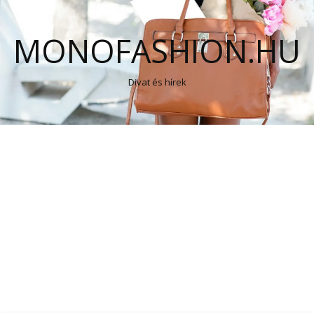
MONOFASHION.HU
Divat és hírek