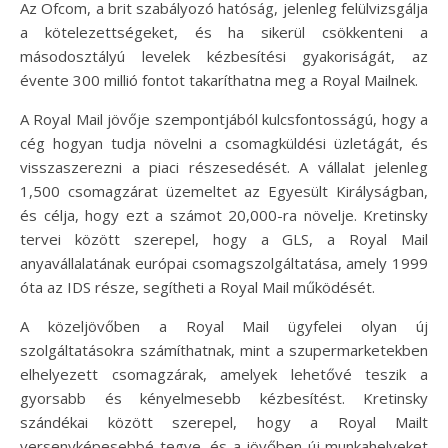
Az Ofcom, a brit szabályozó hatóság, jelenleg felülvizsgálja
a kötelezettségeket, és ha sikerül csökkenteni a
másodosztályú levelek kézbesítési gyakoriságát, az
évente 300 millió fontot takaríthatna meg a Royal Mailnek.
A Royal Mail jövője szempontjából kulcsfontosságú, hogy a
cég hogyan tudja növelni a csomagküldési üzletágát, és
visszaszerezni a piaci részesedését. A vállalat jelenleg
1,500 csomagzárat üzemeltet az Egyesült Királyságban,
és célja, hogy ezt a számot 20,000-ra növelje. Kretinsky
tervei között szerepel, hogy a GLS, a Royal Mail
anyavállalatának európai csomagszolgáltatása, amely 1999
óta az IDS része, segítheti a Royal Mail működését.
A közeljövőben a Royal Mail ügyfelei olyan új
szolgáltatásokra számíthatnak, mint a szupermarketekben
elhelyezett csomagzárak, amelyek lehetővé teszik a
gyorsabb és kényelmesebb kézbesítést. Kretinsky
szándékai között szerepel, hogy a Royal Mailt
versenyképesebbé tegye, és a jövőben új munkahelyeket