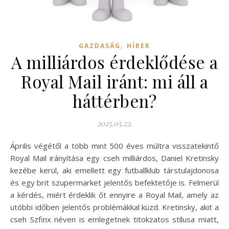
,
GAZDASÁG
HÍREK
A milliárdos érdeklődése a
Royal Mail iránt: mi áll a
háttérben?
2025.05.22.
Április végétől a több mint 500 éves múltra visszatekintő
Royal Mail irányítása egy cseh milliárdos, Daniel Kretinsky
kezébe kerül, aki emellett egy futballklub társtulajdonosa
és egy brit szupermarket jelentős befektetője is. Felmerül
a kérdés, miért érdeklik őt ennyire a Royal Mail, amely az
utóbbi időben jelentős problémákkal küzd. Kretinsky, akit a
cseh Szfinx néven is emlegetnek titokzatos stílusa miatt,