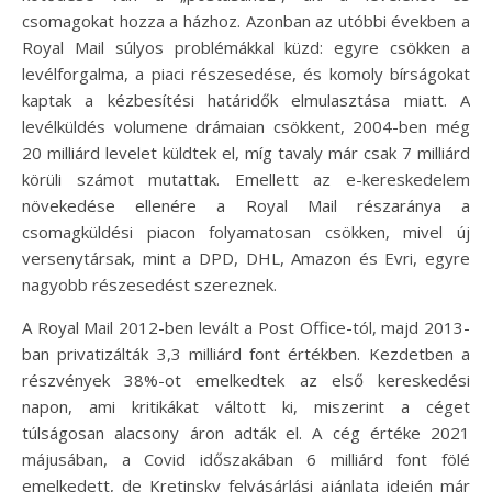
csomagokat hozza a házhoz. Azonban az utóbbi években a
Royal Mail súlyos problémákkal küzd: egyre csökken a
levélforgalma, a piaci részesedése, és komoly bírságokat
kaptak a kézbesítési határidők elmulasztása miatt. A
levélküldés volumene drámaian csökkent, 2004-ben még
20 milliárd levelet küldtek el, míg tavaly már csak 7 milliárd
körüli számot mutattak. Emellett az e-kereskedelem
növekedése ellenére a Royal Mail részaránya a
csomagküldési piacon folyamatosan csökken, mivel új
versenytársak, mint a DPD, DHL, Amazon és Evri, egyre
nagyobb részesedést szereznek.
A Royal Mail 2012-ben levált a Post Office-tól, majd 2013-
ban privatizálták 3,3 milliárd font értékben. Kezdetben a
részvények 38%-ot emelkedtek az első kereskedési
napon, ami kritikákat váltott ki, miszerint a céget
túlságosan alacsony áron adták el. A cég értéke 2021
májusában, a Covid időszakában 6 milliárd font fölé
emelkedett, de Kretinsky felvásárlási ajánlata idején már