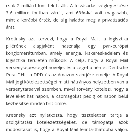
csak 2 milliárd font felett állt. A felvásárlás véglegesítése
3,6 milliárd fontban zárult, ami 63%-kal volt magasabb,
mint a korábbi érték, de alig haladta meg a privatizációs
árat.
Kretinsky azt tervezi, hogy a Royal Mailt a logisztika
pillérének alapjaként használja egy pan-európai
konglomerátumban, amely energia, kiskereskedelem és
logisztika területén működik. A célja, hogy a Royal Mail
versenyképességét növelje, és a céget a német Deutsche
Post DHL, a DPD és az Amazon szintjére emelje. A Royal
Mail jogi kötelezettségei miatt hátrányos helyzetben van a
versenytársaival szemben, mivel törvény kötelezi, hogy a
leveleket hat napon, a csomagokat pedig öt napon belül
kézbesítse minden brit címre.
Kretinsky azt nyilatkozta, hogy tiszteletben tartja a
szolgáltatási kötelezettségeket, de támogatja azok
módosítását is, hogy a Royal Mail fenntarthatóbbá váljon.