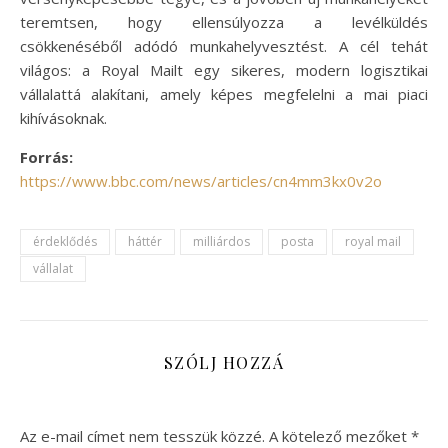
teremtsen, hogy ellensúlyozza a levélküldés
csökkenéséből adódó munkahelyvesztést. A cél tehát
világos: a Royal Mailt egy sikeres, modern logisztikai
vállalattá alakítani, amely képes megfelelni a mai piaci
kihívásoknak.
Forrás:
https://www.bbc.com/news/articles/cn4mm3kx0v2o
érdeklődés
háttér
milliárdos
posta
royal mail
vállalat
SZÓLJ HOZZÁ
Az e-mail címet nem tesszük közzé.
A kötelező mezőket
*