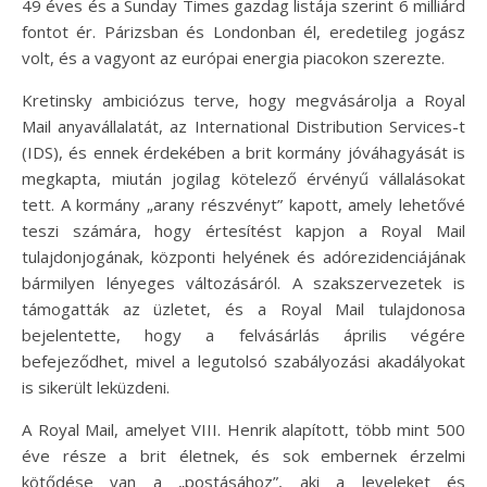
49 éves és a Sunday Times gazdag listája szerint 6 milliárd
fontot ér. Párizsban és Londonban él, eredetileg jogász
volt, és a vagyont az európai energia piacokon szerezte.
Kretinsky ambiciózus terve, hogy megvásárolja a Royal
Mail anyavállalatát, az International Distribution Services-t
(IDS), és ennek érdekében a brit kormány jóváhagyását is
megkapta, miután jogilag kötelező érvényű vállalásokat
tett. A kormány „arany részvényt” kapott, amely lehetővé
teszi számára, hogy értesítést kapjon a Royal Mail
tulajdonjogának, központi helyének és adórezidenciájának
bármilyen lényeges változásáról. A szakszervezetek is
támogatták az üzletet, és a Royal Mail tulajdonosa
bejelentette, hogy a felvásárlás április végére
befejeződhet, mivel a legutolsó szabályozási akadályokat
is sikerült leküzdeni.
A Royal Mail, amelyet VIII. Henrik alapított, több mint 500
éve része a brit életnek, és sok embernek érzelmi
kötődése van a „postásához”, aki a leveleket és