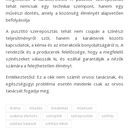
tehát nemcsak egy technikai szempont, hanem egy
művészi döntés, amely a közönség élményét alapvetően
befolyásolja.
A pusztító szereposztás tehát nem csupán a színészi
teljesítményről szól, hanem a karakterek közötti
kapcsolatok, a kémia és az interakciók bonyolultságáról is. A
rendezők és a producerek felelőssége, hogy a megfelelő
színészeket válasszák ki, és ezáltal garantálják a nézők
számára a felejthetetlen élményt.
Emlékeztetőül: Ez a cikk nem számít orvosi tanácsnak, és
egészségügyi probléma esetén mindenki csak az orvos
tanácsát fogadja meg.
dráma
előadás
kreativitás
művészet
szakmai elemzés
szereplők
szereposztás
színház
színházi hatások
színházi titkok