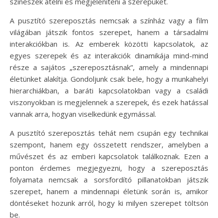
színészek átélni és megjeleníteni a szerepüket.
A pusztító szereposztás nemcsak a színház vagy a film
világában játszik fontos szerepet, hanem a társadalmi
interakciókban is. Az emberek közötti kapcsolatok, az
egyes szerepek és az interakciók dinamikája mind-mind
része a sajátos „szereposztásnak”, amely a mindennapi
életünket alakítja. Gondoljunk csak bele, hogy a munkahelyi
hierarchiákban, a baráti kapcsolatokban vagy a családi
viszonyokban is megjelennek a szerepek, és ezek hatással
vannak arra, hogyan viselkedünk egymással.
A pusztító szereposztás tehát nem csupán egy technikai
szempont, hanem egy összetett rendszer, amelyben a
művészet és az emberi kapcsolatok találkoznak. Ezen a
ponton érdemes megjegyezni, hogy a szereposztás
folyamata nemcsak a sorsfordító pillanatokban játszik
szerepet, hanem a mindennapi életünk során is, amikor
döntéseket hozunk arról, hogy ki milyen szerepet töltsön
be.