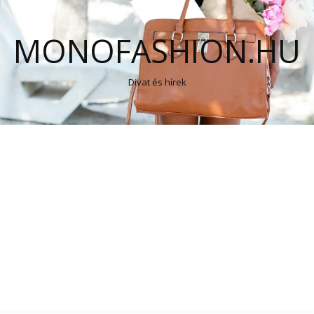
MONOFASHION.HU
Divat és hírek