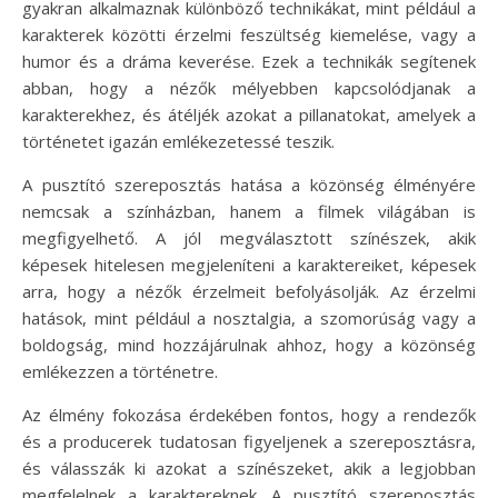
gyakran alkalmaznak különböző technikákat, mint például a
karakterek közötti érzelmi feszültség kiemelése, vagy a
humor és a dráma keverése. Ezek a technikák segítenek
abban, hogy a nézők mélyebben kapcsolódjanak a
karakterekhez, és átéljék azokat a pillanatokat, amelyek a
történetet igazán emlékezetessé teszik.
A pusztító szereposztás hatása a közönség élményére
nemcsak a színházban, hanem a filmek világában is
megfigyelhető. A jól megválasztott színészek, akik
képesek hitelesen megjeleníteni a karaktereiket, képesek
arra, hogy a nézők érzelmeit befolyásolják. Az érzelmi
hatások, mint például a nosztalgia, a szomorúság vagy a
boldogság, mind hozzájárulnak ahhoz, hogy a közönség
emlékezzen a történetre.
Az élmény fokozása érdekében fontos, hogy a rendezők
és a producerek tudatosan figyeljenek a szereposztásra,
és válasszák ki azokat a színészeket, akik a legjobban
megfelelnek a karaktereknek. A pusztító szereposztás