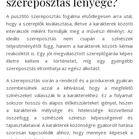
szereposztás lényege?
A pusztító szereposztás fogalma elsődlegesen arra utal,
hogy a szereplők kiválasztása, illetve a karakterek közötti
interakciók miként formálják meg a művészi élményt. Az
ideális szereposztás nem csupán a színészek
teljesítményétől függ, hanem a karakterek közötti kémiai
reakcióktól is. Egy jól megválasztott szereplőgárda képes
életre kelteni a történetet, míg egy gyengébb
szereposztás elronthatja az egész alkotást.
A szereposztás során a rendező és a producerek gyakran
szembesülnek azzal a kihívással, hogy a megfelelő
színészeket válasszák ki a karakterekhez. Ez a folyamat
sokszor hosszú és alapos előkészületeket igényel, hiszen
a karakterek mélysége és hitelessége közvetlenül
összefügg a színészek színészi képességeivel és
tapasztalataival. A karakterek közönségre gyakorolt hatása
szorosan kapcsolódik ahhoz, hogy mennyire képesek a