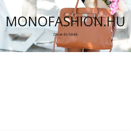
MONOFASHION.HU
Divat és hírek