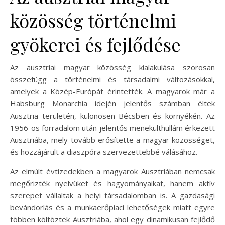
közösség történelmi
gyökerei és fejlődése
Az ausztriai magyar közösség kialakulása szorosan
összefügg a történelmi és társadalmi változásokkal,
amelyek a Közép-Európát érintették. A magyarok már a
Habsburg Monarchia idején jelentős számban éltek
Ausztria területén, különösen Bécsben és környékén. Az
1956-os forradalom után jelentős menekülthullám érkezett
Ausztriába, mely tovább erősítette a magyar közösséget,
és hozzájárult a diaszpóra szervezettebbé válásához.
Az elmúlt évtizedekben a magyarok Ausztriában nemcsak
megőrizték nyelvüket és hagyományaikat, hanem aktív
szerepet vállaltak a helyi társadalomban is. A gazdasági
bevándorlás és a munkaerőpiaci lehetőségek miatt egyre
többen költöztek Ausztriába, ahol egy dinamikusan fejlődő