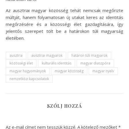
Az ausztriai magyar közösség tehát nemcsak megőrizte
múltját, hanem folyamatosan új utakat keres az identitás
megőrzésére és a közösségi élet gazdagítására, így
jelentős szerepet tölt be a határokon túli magyarság
életében.
ausztria
ausztriai magyarok
határon túli magyarok
közösségi élet
kulturális identitás
magyar diaszpóra
magyar hagyományok
magyar közösség
magyar nyelv
nemzetközi kapcsolatok
SZÓLJ HOZZÁ
Az e-mail címet nem tesszük közzé.
A kötelező mezőket
*