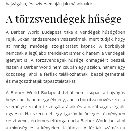
hajvágása, és szívesen ajánlják másoknak is.
A törzsvendégek hűsége
A Barber World Budapest titka a vendégek hűségében
rejlik. Sokan rendszeresen visszatérnek, mert tudják, hogy
itt mindig minőségi szolgáltatást kapnak. A borbélyok
nemcsak a legújabb trendeket ismerik, hanem a vendégek
igényeit is. A törzsvendégek hűsége önmagáért beszél,
hiszen a Barber World nem csupán egy szalon, hanem egy
közösség, ahol a férfiak találkozhatnak, beszélgethetnek
és megoszthatják tapasztalataikat.
A Barber World Budapest tehát nem csupán a hajvágás
helyszíne, hanem egy élmény, ahol a borotva művészete, a
személyre szabott szolgáltatások és a barátságos légkör
egyesül. Ha szeretnél egy igazán különleges élményben
részt venni, érdemes ellátogatnod a Barber World-be, ahol
a minőség és a kényelem találkozik. A férfiak számára a