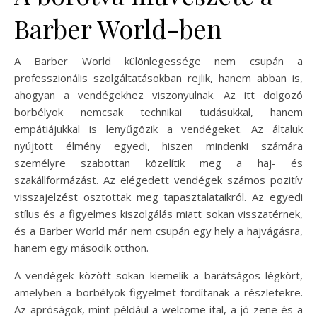
Barber World-ben
A Barber World különlegessége nem csupán a
professzionális szolgáltatásokban rejlik, hanem abban is,
ahogyan a vendégekhez viszonyulnak. Az itt dolgozó
borbélyok nemcsak technikai tudásukkal, hanem
empátiájukkal is lenyűgözik a vendégeket. Az általuk
nyújtott élmény egyedi, hiszen mindenki számára
személyre szabottan közelítik meg a haj- és
szakállformázást. Az elégedett vendégek számos pozitív
visszajelzést osztottak meg tapasztalataikról. Az egyedi
stílus és a figyelmes kiszolgálás miatt sokan visszatérnek,
és a Barber World már nem csupán egy hely a hajvágásra,
hanem egy második otthon.
A vendégek között sokan kiemelik a barátságos légkört,
amelyben a borbélyok figyelmet fordítanak a részletekre.
Az apróságok, mint például a welcome ital, a jó zene és a