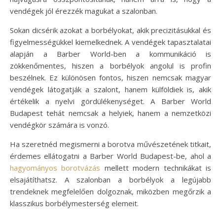
vendégek jól érezzék magukat a szalonban.
Sokan dicsérik azokat a borbélyokat, akik precizitásukkal és
figyelmességükkel kiemelkednek. A vendégek tapasztalatai
alapján a Barber World-ben a kommunikáció is
zökkenőmentes, hiszen a borbélyok angolul is profin
beszélnek. Ez különösen fontos, hiszen nemcsak magyar
vendégek látogatják a szalont, hanem külföldiek is, akik
értékelik a nyelvi gördülékenységet. A Barber World
Budapest tehát nemcsak a helyiek, hanem a nemzetközi
vendégkör számára is vonzó.
Ha szeretnéd megismerni a borotva művészetének titkait,
érdemes ellátogatni a Barber World Budapest-be, ahol a
hagyományos borotvázás
mellett modern technikákat is
elsajátíthatsz. A szalonban a borbélyok a legújabb
trendeknek megfelelően dolgoznak, miközben megőrzik a
klasszikus borbélymesterség elemeit.