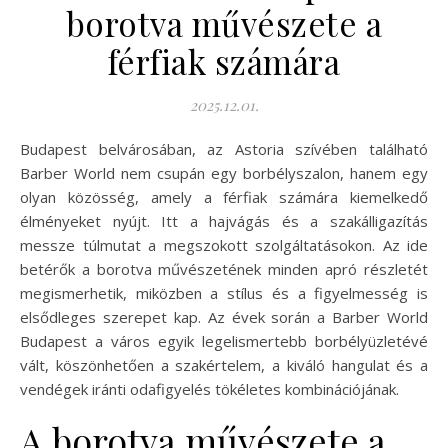
borotva művészete a
férfiak számára
2025.12.01.
Budapest belvárosában, az Astoria szívében található
Barber World nem csupán egy borbélyszalon, hanem egy
olyan közösség, amely a férfiak számára kiemelkedő
élményeket nyújt. Itt a hajvágás és a szakálligazítás
messze túlmutat a megszokott szolgáltatásokon. Az ide
betérők a borotva művészetének minden apró részletét
megismerhetik, miközben a stílus és a figyelmesség is
elsődleges szerepet kap. Az évek során a Barber World
Budapest a város egyik legelismertebb borbélyüzletévé
vált, köszönhetően a szakértelem, a kiváló hangulat és a
vendégek iránti odafigyelés tökéletes kombinációjának.
A borotva művészete a