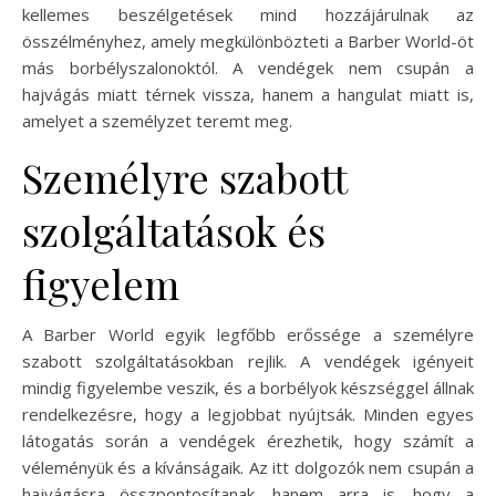
kellemes beszélgetések mind hozzájárulnak az
összélményhez, amely megkülönbözteti a Barber World-öt
más borbélyszalonoktól. A vendégek nem csupán a
hajvágás miatt térnek vissza, hanem a hangulat miatt is,
amelyet a személyzet teremt meg.
Személyre szabott
szolgáltatások és
figyelem
A Barber World egyik legfőbb erőssége a személyre
szabott szolgáltatásokban rejlik. A vendégek igényeit
mindig figyelembe veszik, és a borbélyok készséggel állnak
rendelkezésre, hogy a legjobbat nyújtsák. Minden egyes
látogatás során a vendégek érezhetik, hogy számít a
véleményük és a kívánságaik. Az itt dolgozók nem csupán a
hajvágásra összpontosítanak, hanem arra is, hogy a