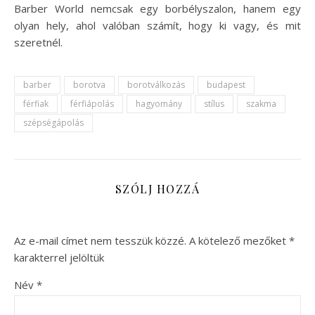
Barber World nemcsak egy borbélyszalon, hanem egy
olyan hely, ahol valóban számít, hogy ki vagy, és mit
szeretnél.
barber
borotva
borotválkozás
budapest
férfiak
férfiápolás
hagyomány
stílus
szakma
szépségápolás
SZÓLJ HOZZÁ
Az e-mail címet nem tesszük közzé.
A kötelező mezőket
*
karakterrel jelöltük
Név
*