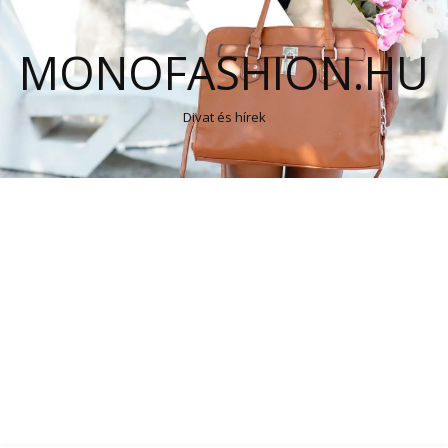
MONOFASHION.HU
Divat és hírek