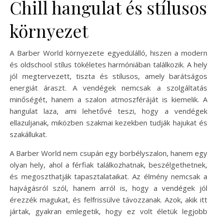
Chill hangulat és stílusos
környezet
A Barber World környezete egyedülálló, hiszen a modern
és oldschool stílus tökéletes harmóniában találkozik. A hely
jól megtervezett, tiszta és stílusos, amely barátságos
energiát áraszt. A vendégek nemcsak a szolgáltatás
minőségét, hanem a szalon atmoszféráját is kiemelik. A
hangulat laza, ami lehetővé teszi, hogy a vendégek
ellazuljanak, miközben szakmai kezekben tudják hajukat és
szakállukat.
A Barber World nem csupán egy borbélyszalon, hanem egy
olyan hely, ahol a férfiak találkozhatnak, beszélgethetnek,
és megoszthatják tapasztalataikat. Az élmény nemcsak a
hajvágásról szól, hanem arról is, hogy a vendégek jól
érezzék magukat, és felfrissülve távozzanak. Azok, akik itt
jártak, gyakran emlegetik, hogy ez volt életük legjobb