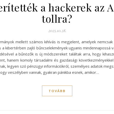
ítették a hackerek az A
tollra?
2025.10.28.
i vívmányok mellett számos kihívás is megjelent, amelyek nemcsa
s a kibertérben zajló bűncselekmények ugyanis mindennapossá vá
désével a bűnözők is új módszereket találtak arra, hogy kihaszn
ent, hanem komoly társadalmi és gazdasági következményekkel is
ak, legyen szó pénzügyi információkról, személyes adatok megszer
, hogy veszélyben vannak, gyakran pánikba esnek, amikor…
TOVÁBB