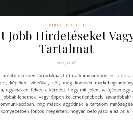
,
HÍREK
IT/TECH
et Jobb Hirdetéseket Va
Tartalmat
2025.11.18.
az utóbbi években forradalmasította a kommunikáció és a tartal
et, képeket, videókat, sőt, még komplex marketingkampány
, ugyanakkor felveti a kérdést, hogy mit jelent valójában egy „j
an jobbak lehetnek, vagy éppen kellemetlenebbek, zavaróbbak?
kommunikációban, míg mások aggódnak a tartalom minőségéért,
környezetben fontos megérteni, hogyan befolyásolja az AI a re