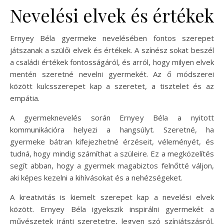
Nevelési elvek és értékek
Ernyey Béla gyermeke nevelésében fontos szerepet
játszanak a szülői elvek és értékek. A színész sokat beszél
a családi értékek fontosságáról, és arról, hogy milyen elvek
mentén szeretné nevelni gyermekét. Az ő módszerei
között kulcsszerepet kap a szeretet, a tisztelet és az
empátia.
A gyermeknevelés során Ernyey Béla a nyitott
kommunikációra helyezi a hangsúlyt. Szeretné, ha
gyermeke bátran kifejezhetné érzéseit, véleményét, és
tudná, hogy mindig számíthat a szüleire. Ez a megközelítés
segít abban, hogy a gyermek magabiztos felnőtté váljon,
aki képes kezelni a kihívásokat és a nehézségeket.
A kreativitás is kiemelt szerepet kap a nevelési elvek
között. Ernyey Béla igyekszik inspirálni gyermekét a
művészetek iránti szeretetre, legyen szó színjátszásról,