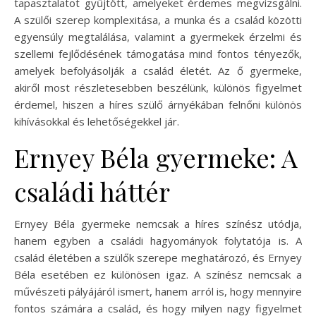
tapasztalatot gyűjtött, amelyeket érdemes megvizsgálni.
A szülői szerep komplexitása, a munka és a család közötti
egyensúly megtalálása, valamint a gyermekek érzelmi és
szellemi fejlődésének támogatása mind fontos tényezők,
amelyek befolyásolják a család életét. Az ő gyermeke,
akiről most részletesebben beszélünk, különös figyelmet
érdemel, hiszen a híres szülő árnyékában felnőni különös
kihívásokkal és lehetőségekkel jár.
Ernyey Béla gyermeke: A
családi háttér
Ernyey Béla gyermeke nemcsak a híres színész utódja,
hanem egyben a családi hagyományok folytatója is. A
család életében a szülők szerepe meghatározó, és Ernyey
Béla esetében ez különösen igaz. A színész nemcsak a
művészeti pályájáról ismert, hanem arról is, hogy mennyire
fontos számára a család, és hogy milyen nagy figyelmet