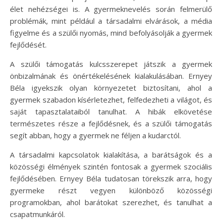
élet nehézségei is. A gyermeknevelés során felmerülő
problémák, mint például a társadalmi elvárások, a média
figyelme és a szülői nyomás, mind befolyásolják a gyermek
fejlődését.
A szülői támogatás kulcsszerepet játszik a gyermek
önbizalmának és önértékelésének kialakulásában. Ernyey
Béla igyekszik olyan környezetet biztosítani, ahol a
gyermek szabadon kísérletezhet, felfedezheti a világot, és
saját tapasztalataiból tanulhat. A hibák elkövetése
természetes része a fejlődésnek, és a szülői támogatás
segít abban, hogy a gyermek ne féljen a kudarctól.
A társadalmi kapcsolatok kialakítása, a barátságok és a
közösségi élmények szintén fontosak a gyermek szociális
fejlődésében. Ernyey Béla tudatosan törekszik arra, hogy
gyermeke részt vegyen különböző közösségi
programokban, ahol barátokat szerezhet, és tanulhat a
csapatmunkáról.