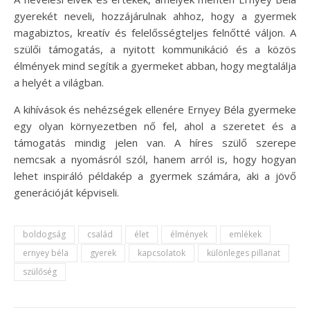
gyerekét neveli, hozzájárulnak ahhoz, hogy a gyermek
magabiztos, kreatív és felelősségteljes felnőtté váljon. A
szülői támogatás, a nyitott kommunikáció és a közös
élmények mind segítik a gyermeket abban, hogy megtalálja
a helyét a világban.
A kihívások és nehézségek ellenére Ernyey Béla gyermeke
egy olyan környezetben nő fel, ahol a szeretet és a
támogatás mindig jelen van. A híres szülő szerepe
nemcsak a nyomásról szól, hanem arról is, hogy hogyan
lehet inspiráló példakép a gyermek számára, aki a jövő
generációját képviseli.
boldogság
család
élet
élmények
emlékek
ernyey béla
gyerek
kapcsolatok
különleges pillanat
szülőség