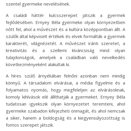
szentel gyermeke nevelésének.
A családi háttér kulcsszerepet játszik a gyermek
fejlődésében. Ernyey Béla gyermeke olyan környezetben
nőtt fel, ahol a művészet és a kultúra középpontban állt. A
szülők által képviselt értékek és elvek formálták a gyermek
karakterét, világnézetét. A művészet iránti szeretet, a
kreativitás és a szellemi kíváncsiság mind olyan
tulajdonságok, amelyek a családban való nevelkedés
következményeként alakultak ki.
A híres szülő árnyékában felnőni azonban nem mindig
könnyű. A társadalom elvárásai, a média figyelme és a
folyamatos nyomás, hogy megfeleljen az elvárásoknak,
komoly kihívások elé állíthatják a gyermeket. Ernyey Béla
tudatosan igyekszik olyan környezetet teremteni, ahol
gyermeke szabadon kifejezheti önmagát, és ahol nemcsak
a siker, hanem a boldogság és a kiegyensúlyozottság is
fontos szerepet játszik.