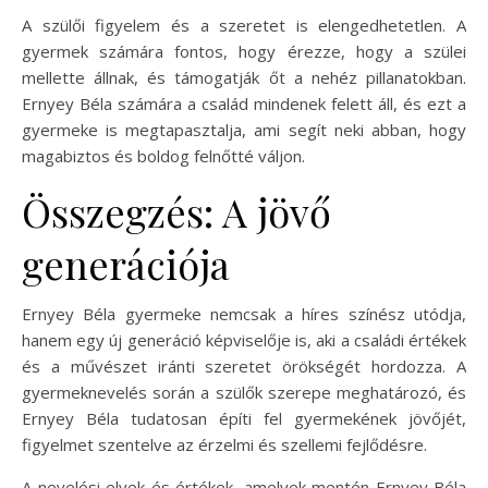
A szülői figyelem és a szeretet is elengedhetetlen. A
gyermek számára fontos, hogy érezze, hogy a szülei
mellette állnak, és támogatják őt a nehéz pillanatokban.
Ernyey Béla számára a család mindenek felett áll, és ezt a
gyermeke is megtapasztalja, ami segít neki abban, hogy
magabiztos és boldog felnőtté váljon.
Összegzés: A jövő
generációja
Ernyey Béla gyermeke nemcsak a híres színész utódja,
hanem egy új generáció képviselője is, aki a családi értékek
és a művészet iránti szeretet örökségét hordozza. A
gyermeknevelés során a szülők szerepe meghatározó, és
Ernyey Béla tudatosan építi fel gyermekének jövőjét,
figyelmet szentelve az érzelmi és szellemi fejlődésre.
A nevelési elvek és értékek, amelyek mentén Ernyey Béla