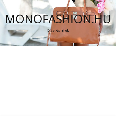
MONOFASHION.HU
Divat és hírek