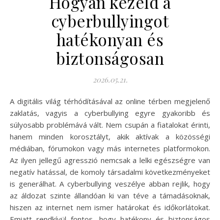
Hogyan kezeld a
cyberbullyingot
hatékonyan és
biztonságosan
2026.05.21.
A digitális világ térhódításával az online térben megjelenő
zaklatás, vagyis a cyberbullying egyre gyakoribb és
súlyosabb problémává vált. Nem csupán a fiatalokat érinti,
hanem minden korosztályt, akik aktívak a közösségi
médiában, fórumokon vagy más internetes platformokon.
Az ilyen jellegű agresszió nemcsak a lelki egészségre van
negatív hatással, de komoly társadalmi következményeket
is generálhat. A cyberbullying veszélye abban rejlik, hogy
az áldozat szinte állandóan ki van téve a támadásoknak,
hiszen az internet nem ismer határokat és időkorlátokat.
Emiatt rendkívül fontos, hogy hatékony és biztonságos