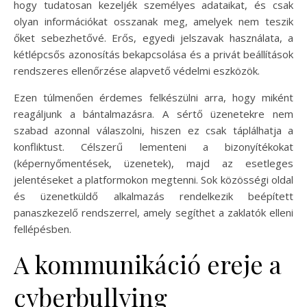
hogy tudatosan kezeljék személyes adataikat, és csak
olyan információkat osszanak meg, amelyek nem teszik
őket sebezhetővé. Erős, egyedi jelszavak használata, a
kétlépcsős azonosítás bekapcsolása és a privát beállítások
rendszeres ellenőrzése alapvető védelmi eszközök.
Ezen túlmenően érdemes felkészülni arra, hogy miként
reagáljunk a bántalmazásra. A sértő üzenetekre nem
szabad azonnal válaszolni, hiszen ez csak táplálhatja a
konfliktust. Célszerű lementeni a bizonyítékokat
(képernyőmentések, üzenetek), majd az esetleges
jelentéseket a platformokon megtenni. Sok közösségi oldal
és üzenetküldő alkalmazás rendelkezik beépített
panaszkezelő rendszerrel, amely segíthet a zaklatók elleni
fellépésben.
A kommunikáció ereje a
cyberbullying