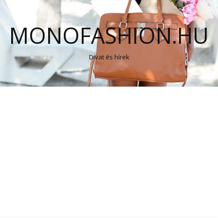
MONOFASHION.HU
Divat és hírek