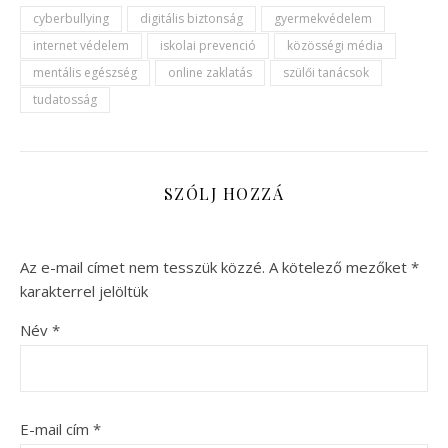
cyberbullying
digitális biztonság
gyermekvédelem
internet védelem
iskolai prevenció
közösségi média
mentális egészség
online zaklatás
szülői tanácsok
tudatosság
SZÓLJ HOZZÁ
Az e-mail címet nem tesszük közzé.
A kötelező mezőket
*
karakterrel jelöltük
Név
*
E-mail cím
*