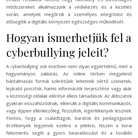
módszereket alkalmazzunk a védekezés és a kezelés
során, amelyek megőrzik a személyes integritást és
elősegítik a digitális környezet egészséges működését.
Hogyan ismerhetjük fel a
cyberbullying jeleit?
A cyberbullying sok esetben nem olyan egyértelmű, mint a
hagyományos zaklatás. Az online térben megjelenő
bántalmazás formái sokrétűek: lehetnek sértő üzenetek,
lejárató posztok, hamis információk terjesztése vagy akár
a közösségi oldalak elérése elleni támadások. Az áldozatok
gyakran visszahúzódnak, elkerülik a digitális kommunikációt,
vagy éppen ellenkezőleg, feszültek, ingerlékenyek lesznek.
Fontos, hogy a családtagok, barátok és pedagógusok
érzékenyek legyenek ezekre a jelekre, hiszen a korai
felismerés segíti a gyors beavatkozást és a további