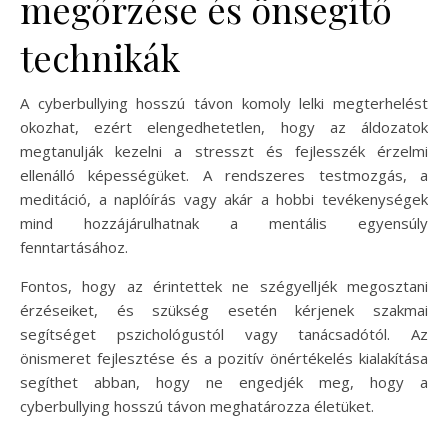
megőrzése és önsegítő
technikák
A cyberbullying hosszú távon komoly lelki megterhelést
okozhat, ezért elengedhetetlen, hogy az áldozatok
megtanulják kezelni a stresszt és fejlesszék érzelmi
ellenálló képességüket. A rendszeres testmozgás, a
meditáció, a naplóírás vagy akár a hobbi tevékenységek
mind hozzájárulhatnak a mentális egyensúly
fenntartásához.
Fontos, hogy az érintettek ne szégyelljék megosztani
érzéseiket, és szükség esetén kérjenek szakmai
segítséget pszichológustól vagy tanácsadótól. Az
önismeret fejlesztése és a pozitív önértékelés kialakítása
segíthet abban, hogy ne engedjék meg, hogy a
cyberbullying hosszú távon meghatározza életüket.