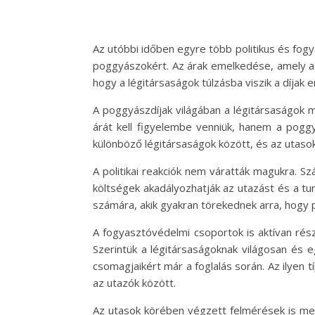
Az utóbbi időben egyre több politikus és fogy
poggyászokért. Az árak emelkedése, amely az
hogy a légitársaságok túlzásba viszik a díjak 
A poggyászdíjak világában a légitársaságok 
árát kell figyelembe venniük, hanem a poggy
különböző légitársaságok között, és az utasok
A politikai reakciók nem váratták magukra. Szá
költségek akadályozhatják az utazást és a tur
számára, akik gyakran törekednek arra, hogy 
A fogyasztóvédelmi csoportok is aktívan részt
Szerintük a légitársaságoknak világosan és e
csomagjaikért már a foglalás során. Az ilyen 
az utazók között.
Az utasok körében végzett felmérések is meg