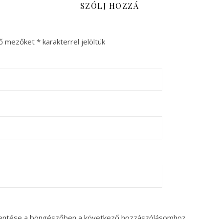
SZÓLJ HOZZÁ
ző mezőket
*
karakterrel jelöltük
entése a böngészőben a következő hozzászólásomhoz.