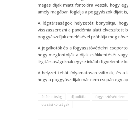
magas díjak miatt fontolóra veszik, hogy eg
amely magában foglalja a poggyászok díjait is
A légitársaságok helyzetét bonyolítja, ho
visszaszerezni a pandémia alatt elveszített
poggyászdíjak emelésével próbálja meg növelni
A jogalkotók és a fogyasztóvédelmi csoportok 
hogy megfontolják a díjak csökkentését vagy a
légitársaságoknak egyre inkább figyelembe kel
A helyzet tehát folyamatosan változik, és a 
hogy a poggyászdíjak már nem csupán egy apró
átláthatóság
díjpolitika
fogyasztóvédelem
utazási költségek