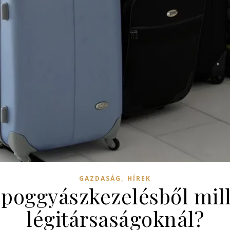
,
GAZDASÁG
HÍREK
 poggyászkezelésből mill
légitársaságoknál?