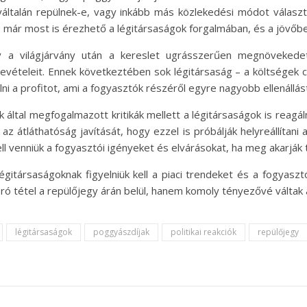
yáltalán repülnek-e, vagy inkább más közlekedési módot válasz
, már most is érezhető a légitársaságok forgalmában, és a jövőbe
gy a világjárvány után a kereslet ugrásszerűen megnövekede
 bevételeit. Ennek következtében sok légitársaság – a költségek
 a profitot, ami a fogyasztók részéről egyre nagyobb ellenállást 
által megfogalmazott kritikák mellett a légitársaságok is reagá
z átláthatóság javítását, hogy ezzel is próbálják helyreállítani
l venniük a fogyasztói igényeket és elvárásokat, ha meg akarják t
légitársaságoknak figyelniük kell a piaci trendeket és a fogyasz
 tétel a repülőjegy árán belül, hanem komoly tényezővé váltak 
légitársaságok
poggyászdíjak
politikai reakciók
repülőjegy