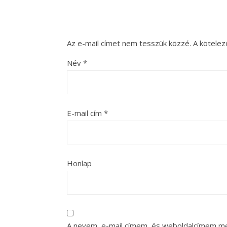
Az e-mail címet nem tesszük közzé.
A kötele
Név
*
E-mail cím
*
Honlap
A nevem, e-mail címem, és weboldalcímem m