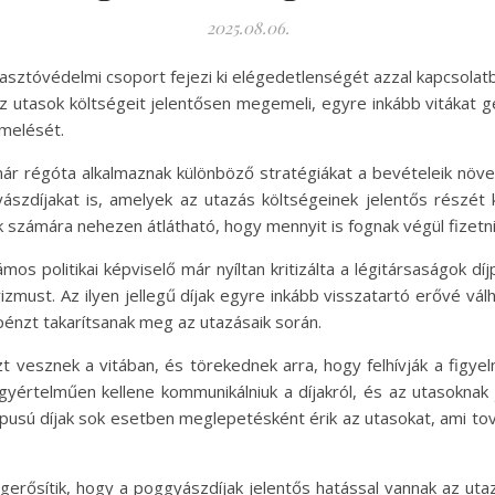
2025.08.06.
asztóvédelmi csoport fejezi ki elégedetlenségét azzal kapcsolat
 utasok költségeit jelentősen megemeli, egyre inkább vitákat g
emelését.
már régóta alkalmaznak különböző stratégiákat a bevételeik növ
ászdíjakat is, amelyek az utazás költségeinek jelentős részét 
 számára nehezen átlátható, hogy mennyit is fognak végül fizetni
mos politikai képviselő már nyíltan kritizálta a légitársaságok dí
izmust. Az ilyen jellegű díjak egyre inkább visszatartó erővé válh
pénzt takarítsanak meg az utazásaik során.
 vesznek a vitában, és törekednek arra, hogy felhívják a figyel
gyértelműen kellene kommunikálniuk a díjakról, és az utasoknak j
típusú díjak sok esetben meglepetésként érik az utasokat, ami to
erősítik, hogy a poggyászdíjak jelentős hatással vannak az ut