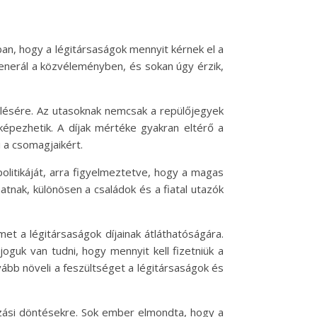
ban, hogy a légitársaságok mennyit kérnek el a
enerál a közvéleményben, és sokan úgy érzik,
elésére. Az utasoknak nemcsak a repülőjegyek
képezhetik. A díjak mértéke gyakran eltérő a
 a csomagjaikért.
jpolitikáját, arra figyelmeztetve, hogy a magas
atnak, különösen a családok és a fiatal utazók
met a légitársaságok díjainak átláthatóságára.
oguk van tudni, hogy mennyit kell fizetniük a
vább növeli a feszültséget a légitársaságok és
azási döntésekre. Sok ember elmondta, hogy a