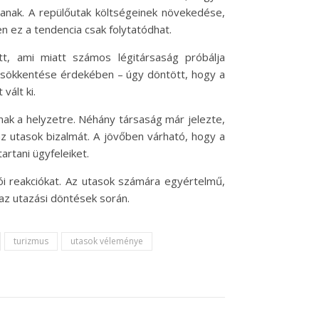
tanak. A repülőutak költségeinek növekedése,
n ez a tendencia csak folytatódhat.
tt, ami miatt számos légitársaság próbálja
 csökkentése érdekében – úgy döntött, hogy a
vált ki.
lnak a helyzetre. Néhány társaság már jelezte,
 az utasok bizalmát. A jövőben várható, hogy a
artani ügyfeleiket.
tói reakciókat. Az utasok számára egyértelmű,
az utazási döntések során.
turizmus
utasok véleménye