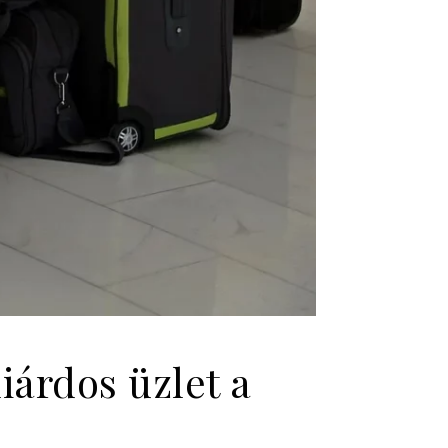
iárdos üzlet a