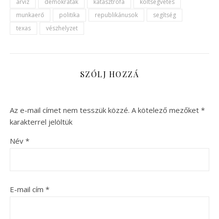
árvíz
demokraták
katasztrófa
költségvetés
munkaerő
politika
republikánusok
segítség
texas
vészhelyzet
SZÓLJ HOZZÁ
Az e-mail címet nem tesszük közzé.
A kötelező mezőket
*
karakterrel jelöltük
Név
*
E-mail cím
*