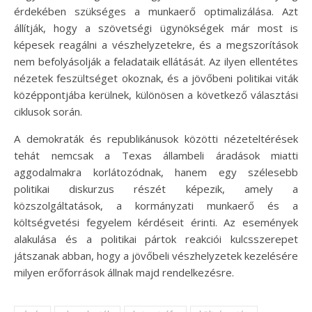
érdekében szükséges a munkaerő optimalizálása. Azt
állítják, hogy a szövetségi ügynökségek már most is
képesek reagálni a vészhelyzetekre, és a megszorítások
nem befolyásolják a feladataik ellátását. Az ilyen ellentétes
nézetek feszültséget okoznak, és a jövőbeni politikai viták
középpontjába kerülnek, különösen a következő választási
ciklusok során.
A demokraták és republikánusok közötti nézeteltérések
tehát nemcsak a Texas állambeli áradások miatti
aggodalmakra korlátozódnak, hanem egy szélesebb
politikai diskurzus részét képezik, amely a
közszolgáltatások, a kormányzati munkaerő és a
költségvetési fegyelem kérdéseit érinti. Az események
alakulása és a politikai pártok reakciói kulcsszerepet
játszanak abban, hogy a jövőbeli vészhelyzetek kezelésére
milyen erőforrások állnak majd rendelkezésre.