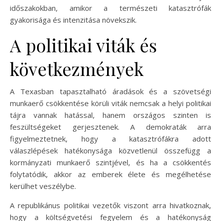
időszakokban, amikor a természeti katasztrófák
gyakorisága és intenzitása növekszik.
A politikai viták és
következmények
A Texasban tapasztalható áradások és a szövetségi
munkaerő csökkentése körüli viták nemcsak a helyi politikai
tájra vannak hatással, hanem országos szinten is
feszültségeket gerjesztenek. A demokraták arra
figyelmeztetnek, hogy a katasztrófákra adott
válaszlépések hatékonysága közvetlenül összefügg a
kormányzati munkaerő szintjével, és ha a csökkentés
folytatódik, akkor az emberek élete és megélhetése
kerülhet veszélybe.
A republikánus politikai vezetők viszont arra hivatkoznak,
hogy a költségvetési fegyelem és a hatékonyság