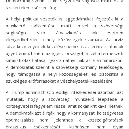
Democraták szerint a költségvetési vágások miatt ez a
szakértelem csökkeni fog.
A helyi politikai vezetők is aggodalmukat fejezték ki a
munkaerő csökkentése miatt, mivel a szövetségi
segítségre való támaszkodás sok esetben
elengedhetetlen a helyi közösségek számára. Az árvíz
következményeinek kezelése nemcsak az érintett államok
ügyét érinti, hanem az egész országot, mivel a természeti
katasztrófák hatásai gyakran átnyúlnak az államhatárokon.
A demokraták szerint a szövetségi kormány felelőssége,
hogy támogassa a helyi közösségeket, és biztosítsa a
szükséges erőforrásokat a vészhelyzetek kezelésére.
A Trump-adminisztráció eddigi intézkedései azonban azt
mutatják, hogy a szövetségi munkaerő leépítése a
költségvetési fegyelem része, amit sokan kritikával illetnek.
A demokraták azt állítják, hogy a kormányzati költségvetés
optimalizálása nem jelentheti a közszolgáltatások
drasztikus csökkentését, különösen nem olyan