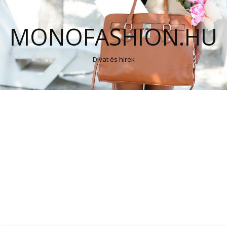
MONOFASHION.HU
Divat és hírek