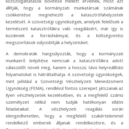
közszolgáltatások bővítése mellett érvelnek, most azt
állítják, hogy a kormányzati munkatársak számának
csökkentése megnehezíti a katasztrófahelyzetek
kezelését. A szövetségi ügynökségek, amelyek felelősek a
természeti katasztrófákra való reagálásért, már így is
küzdenek a forráshiánnyal, és a költségvetési
megszorítások súlyosbítják a helyzetüket.
A demokraták hangsúlyozták, hogy a kormányzati
munkaerő leépítése nemcsak a katasztrófákra adott
válaszidőt növeli meg, hanem a hosszú távú helyreállítási
folyamatokat is hátráltathatja. A szövetségi ügynökségek,
mint például a Szövetségi Vészhelyzeti Menedzsment
Ügynökség (FEMA), rendkívül fontos szerepet játszanak az
ilyen vészhelyzetek kezelésében, és a megfelelő számú
személyzet nélkül nem tudják hatékonyan ellátni
feladataikat. A vészhelyzeti reagálás során
elengedhetetlen, hogy a megfelelő szakértelemmel
rendelkező emberek álljanak rendelkezésre, és a