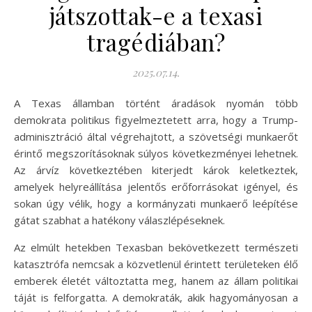
játszottak-e a texasi
tragédiában?
2025.07.14.
A Texas államban történt áradások nyomán több
demokrata politikus figyelmeztetett arra, hogy a Trump-
adminisztráció által végrehajtott, a szövetségi munkaerőt
érintő megszorításoknak súlyos következményei lehetnek.
Az árvíz következtében kiterjedt károk keletkeztek,
amelyek helyreállítása jelentős erőforrásokat igényel, és
sokan úgy vélik, hogy a kormányzati munkaerő leépítése
gátat szabhat a hatékony válaszlépéseknek.
Az elmúlt hetekben Texasban bekövetkezett természeti
katasztrófa nemcsak a közvetlenül érintett területeken élő
emberek életét változtatta meg, hanem az állam politikai
táját is felforgatta. A demokraták, akik hagyományosan a