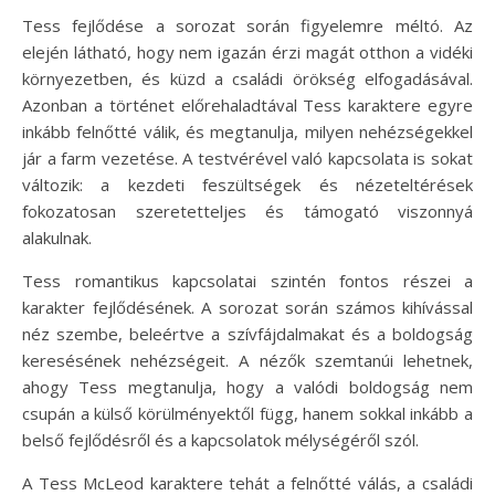
Tess fejlődése a sorozat során figyelemre méltó. Az
elején látható, hogy nem igazán érzi magát otthon a vidéki
környezetben, és küzd a családi örökség elfogadásával.
Azonban a történet előrehaladtával Tess karaktere egyre
inkább felnőtté válik, és megtanulja, milyen nehézségekkel
jár a farm vezetése. A testvérével való kapcsolata is sokat
változik: a kezdeti feszültségek és nézeteltérések
fokozatosan szeretetteljes és támogató viszonnyá
alakulnak.
Tess romantikus kapcsolatai szintén fontos részei a
karakter fejlődésének. A sorozat során számos kihívással
néz szembe, beleértve a szívfájdalmakat és a boldogság
keresésének nehézségeit. A nézők szemtanúi lehetnek,
ahogy Tess megtanulja, hogy a valódi boldogság nem
csupán a külső körülményektől függ, hanem sokkal inkább a
belső fejlődésről és a kapcsolatok mélységéről szól.
A Tess McLeod karaktere tehát a felnőtté válás, a családi