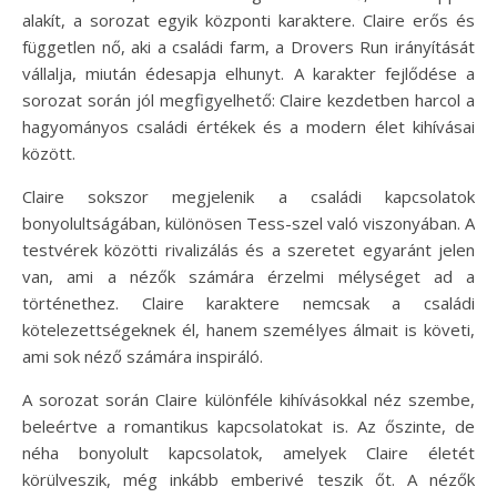
alakít, a sorozat egyik központi karaktere. Claire erős és
független nő, aki a családi farm, a Drovers Run irányítását
vállalja, miután édesapja elhunyt. A karakter fejlődése a
sorozat során jól megfigyelhető: Claire kezdetben harcol a
hagyományos családi értékek és a modern élet kihívásai
között.
Claire sokszor megjelenik a családi kapcsolatok
bonyolultságában, különösen Tess-szel való viszonyában. A
testvérek közötti rivalizálás és a szeretet egyaránt jelen
van, ami a nézők számára érzelmi mélységet ad a
történethez. Claire karaktere nemcsak a családi
kötelezettségeknek él, hanem személyes álmait is követi,
ami sok néző számára inspiráló.
A sorozat során Claire különféle kihívásokkal néz szembe,
beleértve a romantikus kapcsolatokat is. Az őszinte, de
néha bonyolult kapcsolatok, amelyek Claire életét
körülveszik, még inkább emberivé teszik őt. A nézők