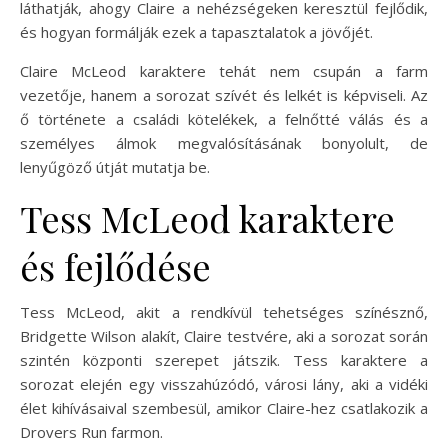
láthatják, ahogy Claire a nehézségeken keresztül fejlődik,
és hogyan formálják ezek a tapasztalatok a jövőjét.
Claire McLeod karaktere tehát nem csupán a farm
vezetője, hanem a sorozat szívét és lelkét is képviseli. Az
ő története a családi kötelékek, a felnőtté válás és a
személyes álmok megvalósításának bonyolult, de
lenyűgöző útját mutatja be.
Tess McLeod karaktere
és fejlődése
Tess McLeod, akit a rendkívül tehetséges színésznő,
Bridgette Wilson alakít, Claire testvére, aki a sorozat során
szintén központi szerepet játszik. Tess karaktere a
sorozat elején egy visszahúzódó, városi lány, aki a vidéki
élet kihívásaival szembesül, amikor Claire-hez csatlakozik a
Drovers Run farmon.