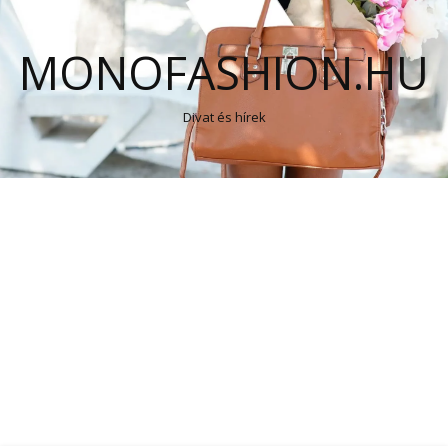
MONOFASHION.HU
Divat és hírek