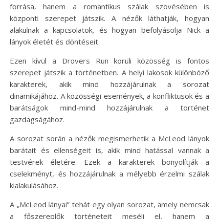
forrása, hanem a romantikus szálak szövésében is
központi szerepet játszik. A nézők láthatják, hogyan
alakulnak a kapcsolatok, és hogyan befolyásolja Nick a
lányok életét és döntéseit.
Ezen kívül a Drovers Run körüli közösség is fontos
szerepet játszik a történetben. A helyi lakosok különböző
karakterek, akik mind hozzájárulnak a sorozat
dinamikájához. A közösségi események, a konfliktusok és a
barátságok mind-mind hozzájárulnak a történet
gazdagságához.
A sorozat során a nézők megismerhetik a McLeod lányok
barátait és ellenségeit is, akik mind hatással vannak a
testvérek életére. Ezek a karakterek bonyolítják a
cselekményt, és hozzájárulnak a mélyebb érzelmi szálak
kialakulásához.
A „McLeod lányai” tehát egy olyan sorozat, amely nemcsak
a főszereplők történeteit meséli el, hanem a