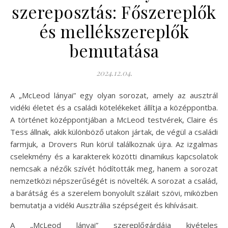
szereposztás: Főszereplők
és mellékszereplők
bemutatása
2024.12.04.
A „McLeod lányai” egy olyan sorozat, amely az ausztrál
vidéki életet és a családi kötelékeket állítja a középpontba.
A történet középpontjában a McLeod testvérek, Claire és
Tess állnak, akik különböző utakon jártak, de végül a családi
farmjuk, a Drovers Run körül találkoznak újra. Az izgalmas
cselekmény és a karakterek közötti dinamikus kapcsolatok
nemcsak a nézők szívét hódították meg, hanem a sorozat
nemzetközi népszerűségét is növelték. A sorozat a család,
a barátság és a szerelem bonyolult szálait szövi, miközben
bemutatja a vidéki Ausztrália szépségeit és kihívásait.
A „McLeod lányai” szereplőgárdája kivételes