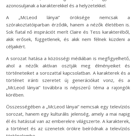
azonosuljanak a karakterekkel és a helyzetekkel.
A „McLeod lányai” öröksége nemcsak a
szórakoztatóiparban érződik, hanem a nézők életében is.
Sok fiatal nő inspirációt merít Claire és Tess karakteréből,
akik erősek, függetlenek, és akik nem félnek küzdeni a
céljaikért.
A sorozat hatása a közösségi médiában is megfigyelhető,
ahol a nézők aktívan osztják meg élményeiket és
történeteiket a sorozattal kapcsolatban. A karakterek és a
történet iránti szeretet új generációkat vonz, és a
„McLeod lányai” továbbra is népszerű téma a rajongók
körében.
Összességében a „McLeod lányai” nemcsak egy televíziós
sorozat, hanem egy kulturális jelenség, amely a mai napig
él és hatással van az emberekre világszerte. A karakterek,
a történet és az üzenetek örökre beíródnak a televíziós
történelembe.