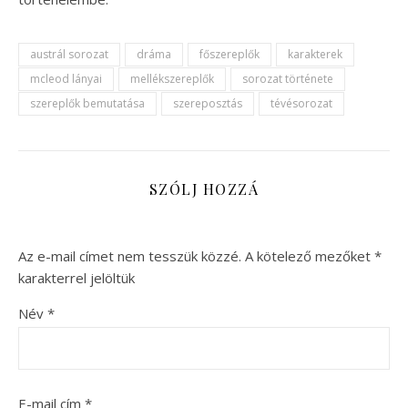
austrál sorozat
dráma
főszereplők
karakterek
mcleod lányai
mellékszereplők
sorozat története
szereplők bemutatása
szereposztás
tévésorozat
SZÓLJ HOZZÁ
Az e-mail címet nem tesszük közzé.
A kötelező mezőket
*
karakterrel jelöltük
Név
*
E-mail cím
*