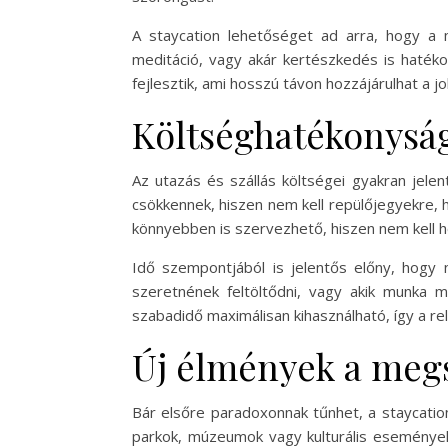
A staycation lehetőséget ad arra, hogy a
meditáció, vagy akár kertészkedés is haték
fejlesztik, ami hosszú távon hozzájárulhat a 
Költséghatékonyság
Az utazás és szállás költségei gyakran jele
csökkennek, hiszen nem kell repülőjegyekre, 
könnyebben is szervezhető, hiszen nem kell hó
Idő szempontjából is jelentős előny, hogy n
szeretnének feltöltődni, vagy akik munka m
szabadidő maximálisan kihasználható, így a r
Új élmények a meg
Bár elsőre paradoxonnak tűnhet, a staycation
parkok, múzeumok vagy kulturális események