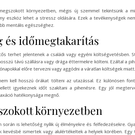
 megszokott környezetben, mégis új szemmel tekintsünk a min
ony eszköz lehet a stressz oldására. Ezek a tevékenységek ne
jobb mentális egészséghez.
 és időmegtakarítás
ntős terhet jelentenek a családi vagy egyéni költségvetésben. S
hosszú távú szállásra vagy drága éttermekre költeni. Ezáltal a 
napokkal előre tervezni vagy aggódni a váratlan költségek miatt
em kell hosszú órákat tölteni az utazással. Ez különösen fon
ellett igyekeznek időt szakítani a pihenésre. Egy jól megterv
elaxáció hatékonysága megnő.
szokott környezetben
 során is lehetőség nyílik új élményekre és felfedezésekre. Gy
 kevésbé ismertek vagy alulértékeltek a helyiek körében. Egy 