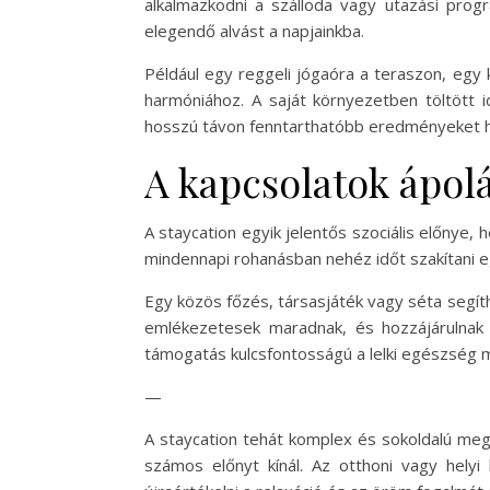
alkalmazkodni a szálloda vagy utazási pr
elegendő alvást a napjainkba.
Például egy reggeli jógaóra a teraszon, egy k
harmóniához. A saját környezetben töltött
hosszú távon fenntarthatóbb eredményeket h
A kapcsolatok ápolá
A staycation egyik jelentős szociális előnye,
mindennapi rohanásban nehéz időt szakítani e
Egy közös főzés, társasjáték vagy séta segít
emlékezetesek maradnak, és hozzájárulnak a
támogatás kulcsfontosságú a lelki egészség
—
A staycation tehát komplex és sokoldalú meg
számos előnyt kínál. Az otthoni vagy hely