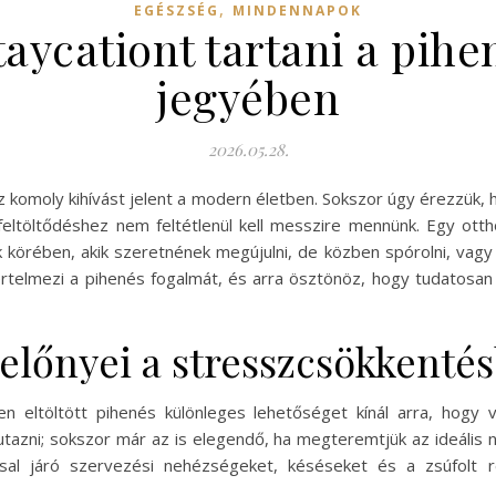
,
EGÉSZSÉG
MINDENNAPOK
aycationt tartani a pihen
jegyében
2026.05.28.
 komoly kihívást jelent a modern életben. Sokszor úgy érezzük, 
feltöltődéshez nem feltétlenül kell messzire mennünk. Egy otth
 körében, akik szeretnének megújulni, de közben spórolni, vagy
telmezi a pihenés fogalmát, és arra ösztönöz, hogy tudatosan fi
 előnyei a stresszcsökkenté
 eltöltött pihenés különleges lehetőséget kínál arra, hogy v
zni; sokszor már az is elegendő, ha megteremtjük az ideális 
ással járó szervezési nehézségeket, késéseket és a zsúfolt