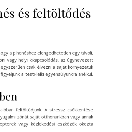
és és feltöltődés
hogy a pihenéshez elengedhetetlen egy távoli,
oni vagy helyi kikapcsolódás, az úgynevezett
 egyszerűen csak élvezni a saját környezetük
gyeljünk a testi-lelki egyensúlyunkra anélkül,
sben
alóban feltöltődjünk. A stressz csökkentése
nyugalmi zónát saját otthonunkban vagy annak
 repterek vagy közlekedési eszközök okozta