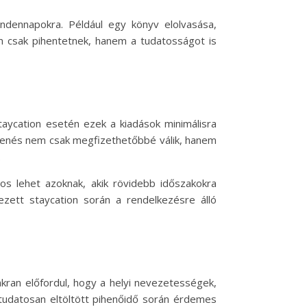
dennapokra. Például egy könyv elolvasása,
m csak pihentetnek, hanem a tudatosságot is
taycation esetén ezek a kiadások minimálisra
pihenés nem csak megfizethetőbbé válik, hanem
.
tos lehet azoknak, akik rövidebb időszakokra
ezett staycation során a rendelkezésre álló
akran előfordul, hogy a helyi nevezetességek,
tudatosan eltöltött pihenőidő során érdemes