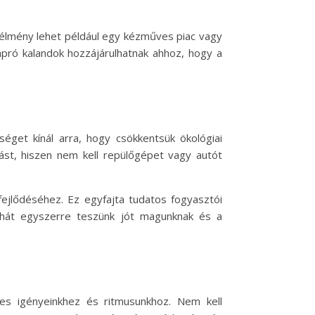
 élmény lehet például egy kézműves piac vagy
apró kalandok hozzájárulhatnak ahhoz, hogy a
get kínál arra, hogy csökkentsük ökológiai
tást, hiszen nem kell repülőgépet vagy autót
fejlődéséhez. Ez egyfajta tudatos fogyasztói
tehát egyszerre teszünk jót magunknak és a
yes igényeinkhez és ritmusunkhoz. Nem kell