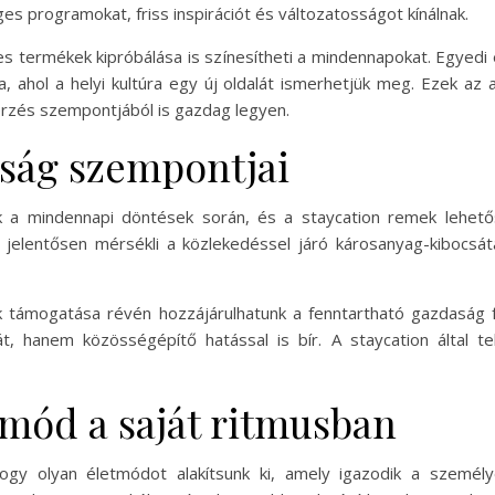
es programokat, friss inspirációt és változatosságot kínálnak.
es termékek kipróbálása is színesítheti a mindennapokat. Egyedi
, ahol a helyi kultúra egy új oldalát ismerhetjük meg. Ezek az 
rzés szempontjából is gazdag legyen.
ság szempontjai
 a mindennapi döntések során, és a staycation remek lehetősé
 jelentősen mérsékli a közlekedéssel járó károsanyag-kibocsá
sok támogatása révén hozzájárulhatunk a fenntartható gazdaság 
, hanem közösségépítő hatással is bír. A staycation által 
mód a saját ritmusban
ogy olyan életmódot alakítsunk ki, amely igazodik a személ