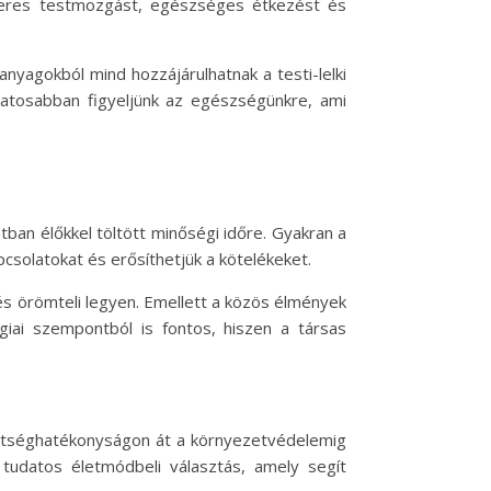
zeres testmozgást, egészséges étkezést és
anyagokból mind hozzájárulhatnak a testi-lelki
atosabban figyeljünk az egészségünkre, ami
tban élőkkel töltött minőségi időre. Gyakran a
csolatokat és erősíthetjük a kötelékeket.
és örömteli legyen. Emellett a közös élmények
giai szempontból is fontos, hiszen a társas
költséghatékonyságon át a környezetvédelemig
tudatos életmódbeli választás, amely segít