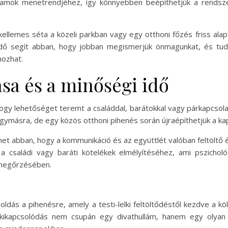
ogramok menetrendjéhez, így könnyebben beépíthetjük a rends
ellemes séta a közeli parkban vagy egy otthoni főzés friss alap
 idő segít abban, hogy jobban megismerjük önmagunkat, és tud
ozhat.
sa és a minőségi idő
 hogy lehetőséget teremt a családdal, barátokkal vagy párkapcsola
gymásra, de egy közös otthoni pihenés során újraépíthetjük a kap
het abban, hogy a kommunikáció és az együttlét valóban feltöltő 
 családi vagy baráti kötelékek elmélyítéséhez, ami pszicholó
 megőrzésében.
oldás a pihenésre, amely a testi-lelki feltöltődéstől kezdve a 
i kikapcsolódás nem csupán egy divathullám, hanem egy olyan 