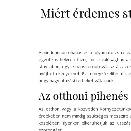
Miért érdemes st
A mindennapi rohanás és a folyamatos stressz
egzotikus helyre utazni, ám a valóságban a 
staycation, egyre népszerűbb választás azok
nyújtotta kényelmet. Ez a megközelítés újraér
hogy nagy utazási terheket vállalnánk.
Az otthoni pihenés
Az otthon vagy a közvetlen környezetünkben
érdekében nem mindig szükséges messzire uta
közelében. Ilyenkor elkerülhetjük az utaz
szorongást.