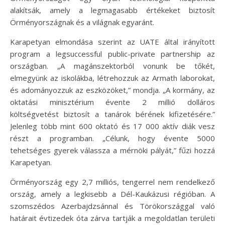
alakítsák, amely a legmagasabb értékeket biztosít
Örményországnak és a világnak egyaránt.
Karapetyan elmondása szerint az UATE által irányított
program a legsuccessful public-private partnership az
országban. „A magánszektorból vonunk be tőkét,
elmegyünk az iskolákba, létrehozzuk az Armath laborokat,
és adományozzuk az eszközöket,” mondja. „A kormány, az
oktatási minisztérium évente 2 millió dolláros
költségvetést biztosít a tanárok bérének kifizetésére.”
Jelenleg több mint 600 oktató és 17 000 aktív diák vesz
részt a programban. „Célunk, hogy évente 5000
tehetséges gyerek válassza a mérnöki pályát,” fűzi hozzá
Karapetyan.
Örményország egy 2,7 milliós, tengerrel nem rendelkező
ország, amely a legkisebb a Dél-Kaukázusi régióban. A
szomszédos Azerbajdzsánnal és Törökországgal való
határait évtizedek óta zárva tartják a megoldatlan területi