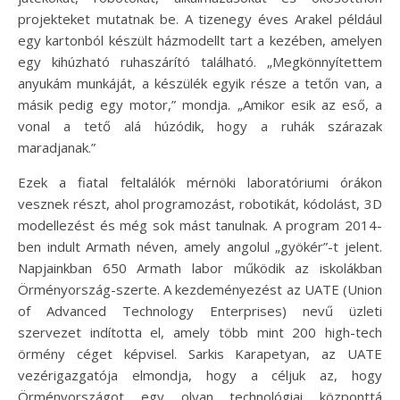
projekteket mutatnak be. A tizenegy éves Arakel például
egy kartonból készült házmodellt tart a kezében, amelyen
egy kihúzható ruhaszárító található. „Megkönnyítettem
anyukám munkáját, a készülék egyik része a tetőn van, a
másik pedig egy motor,” mondja. „Amikor esik az eső, a
vonal a tető alá húzódik, hogy a ruhák szárazak
maradjanak.”
Ezek a fiatal feltalálók mérnöki laboratóriumi órákon
vesznek részt, ahol programozást, robotikát, kódolást, 3D
modellezést és még sok mást tanulnak. A program 2014-
ben indult Armath néven, amely angolul „gyökér”-t jelent.
Napjainkban 650 Armath labor működik az iskolákban
Örményország-szerte. A kezdeményezést az UATE (Union
of Advanced Technology Enterprises) nevű üzleti
szervezet indította el, amely több mint 200 high-tech
örmény céget képvisel. Sarkis Karapetyan, az UATE
vezérigazgatója elmondja, hogy a céljuk az, hogy
Örményországot egy olyan technológiai központtá