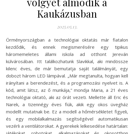
völgyet álmodik a
Kaukázusban
2025.05.13.
Örményországban a technológiai oktatás már fiatalon
kezdődik, és ennek megismerésére egy tipikus
háromemeletes állami iskola ad otthont Jereván
külvárosában. Itt találkozhatunk Slavikkal, aki mindössze
kilenc éves, de már bemutatja saját találmányát, egy
dobozt három LED lámpával. „Már megtanulta, hogyan kell
irányítani a berendezést, és a programozási nyelvet is. A
kód, amit látsz, az ő munkája,” mondja Maria, a 21 éves
technológiai oktató, aki az órát vezeti. Mellette áll Eric és
Narek, a tizennégy éves fiúk, akik egy okos üvegház
modellt mutatnak be. Ez a modell a hőmérsékletet figyeli,
és egy mobilalkalmazás segítségével automatikusan
vezérli a ventilátorokat. A gyerekek lelkesedése határtalan:
játékokat, robotokat, alkalmazásokat és okosotthon