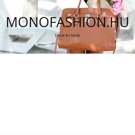
MONOFASHION.HU
Divat és hírek