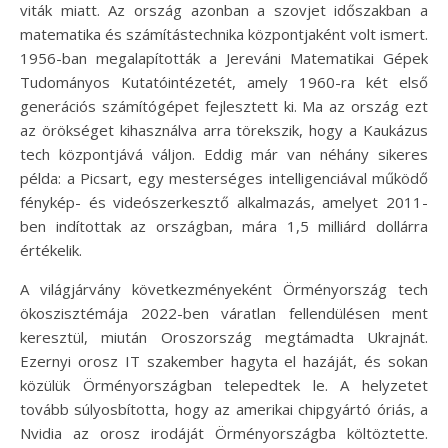
viták miatt. Az ország azonban a szovjet időszakban a
matematika és számítástechnika központjaként volt ismert.
1956-ban megalapították a Jereváni Matematikai Gépek
Tudományos Kutatóintézetét, amely 1960-ra két első
generációs számítógépet fejlesztett ki. Ma az ország ezt
az örökséget kihasználva arra törekszik, hogy a Kaukázus
tech központjává váljon. Eddig már van néhány sikeres
példa: a Picsart, egy mesterséges intelligenciával működő
fénykép- és videószerkesztő alkalmazás, amelyet 2011-
ben indítottak az országban, mára 1,5 milliárd dollárra
értékelik.
A világjárvány következményeként Örményország tech
ökoszisztémája 2022-ben váratlan fellendülésen ment
keresztül, miután Oroszország megtámadta Ukrajnát.
Ezernyi orosz IT szakember hagyta el hazáját, és sokan
közülük Örményországban telepedtek le. A helyzetet
tovább súlyosbította, hogy az amerikai chipgyártó óriás, a
Nvidia az orosz irodáját Örményországba költöztette.