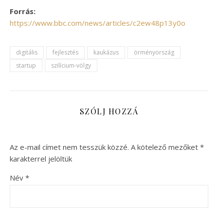
Forrás:
https://www.bbc.com/news/articles/c2ew48p13y0o
digitális
fejlesztés
kaukázus
örményország
startup
szilícium-völgy
SZÓLJ HOZZÁ
Az e-mail címet nem tesszük közzé.
A kötelező mezőket
*
karakterrel jelöltük
Név
*