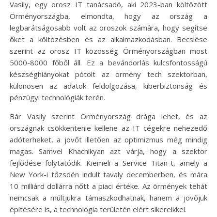
Vasily, egy orosz IT tanácsadó, aki 2023-ban költözött
Örményországba, elmondta, hogy az ország a
legbarátságosabb volt az oroszok számára, hogy segítse
őket a költözésben és az alkalmazkodásban. Becslése
szerint az orosz IT közösség Örményországban most
5000-8000 főből áll. Ez a bevándorlás kulcsfontosságú
készséghiányokat pótolt az örmény tech szektorban,
különösen az adatok feldolgozása, kiberbiztonság és
pénzügyi technológiák terén.
Bár Vasily szerint Örményország drága lehet, és az
országnak csökkentenie kellene az IT cégekre nehezedő
adóterheket, a jövőt illetően az optimizmus még mindig
magas. Samvel Khachikyan azt várja, hogy a szektor
fejlődése folytatódik. Kiemeli a Service Titan-t, amely a
New York-i tőzsdén indult tavaly decemberben, és mára
10 milliárd dollárra nőtt a piaci értéke. Az örmények tehát
nemcsak a múltjukra támaszkodhatnak, hanem a jövőjük
építésére is, a technológia területén elért sikereikkel.