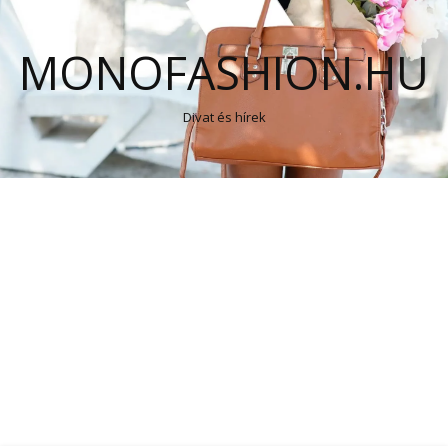
MONOFASHION.HU
Divat és hírek