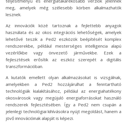
teljesítményű és energiatakarékosabb verziók jelennek
meg, amelyek még szélesebb körben alkalmazhatók
lesznek.
Az innovációk közé tartoznak a fejlettebb anyagok
használata és az okos integrációs lehetőségek, amelyek
lehetővé teszik a Ped2 eszközök beépítését komplex
rendszerekbe, például mesterséges intelligencia alapú
vezérlőkbe vagy önvezető járművekbe. Ezek a
fejlesztések erősítik az eszköz szerepét a digitális
transzformációban.
A kutatók emellett olyan alkalmazásokat is vizsgálnak,
amelyekben a Ped2 hozzájárulhat a fenntartható
technológiák kialakításához, például az energiahatékony
okosvárosok vagy megújuló energiaforrásokat használó
rendszerek fejlesztésében. Így a Ped2 nem csupán a
jelenlegi technológiai kihívásokra nyújt megoldást, hanem a
jövő innovációinak alapját is képezi.