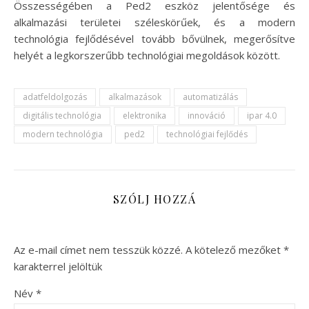
Összességében a Ped2 eszköz jelentősége és
alkalmazási területei széleskörűek, és a modern
technológia fejlődésével tovább bővülnek, megerősítve
helyét a legkorszerűbb technológiai megoldások között.
adatfeldolgozás
alkalmazások
automatizálás
digitális technológia
elektronika
innováció
ipar 4.0
modern technológia
ped2
technológiai fejlődés
SZÓLJ HOZZÁ
Az e-mail címet nem tesszük közzé.
A kötelező mezőket
*
karakterrel jelöltük
Név
*