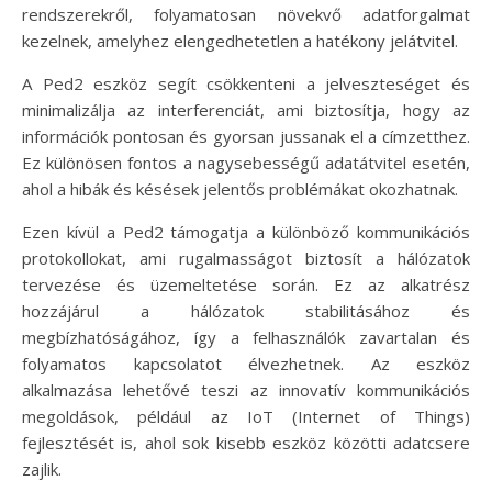
rendszerekről, folyamatosan növekvő adatforgalmat
kezelnek, amelyhez elengedhetetlen a hatékony jelátvitel.
A Ped2 eszköz segít csökkenteni a jelveszteséget és
minimalizálja az interferenciát, ami biztosítja, hogy az
információk pontosan és gyorsan jussanak el a címzetthez.
Ez különösen fontos a nagysebességű adatátvitel esetén,
ahol a hibák és késések jelentős problémákat okozhatnak.
Ezen kívül a Ped2 támogatja a különböző kommunikációs
protokollokat, ami rugalmasságot biztosít a hálózatok
tervezése és üzemeltetése során. Ez az alkatrész
hozzájárul a hálózatok stabilitásához és
megbízhatóságához, így a felhasználók zavartalan és
folyamatos kapcsolatot élvezhetnek. Az eszköz
alkalmazása lehetővé teszi az innovatív kommunikációs
megoldások, például az IoT (Internet of Things)
fejlesztését is, ahol sok kisebb eszköz közötti adatcsere
zajlik.