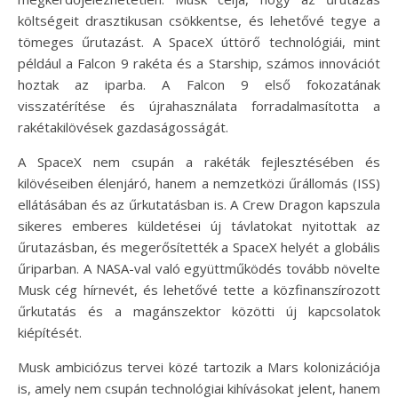
költségeit drasztikusan csökkentse, és lehetővé tegye a
tömeges űrutazást. A SpaceX úttörő technológiái, mint
például a Falcon 9 rakéta és a Starship, számos innovációt
hoztak az iparba. A Falcon 9 első fokozatának
visszatérítése és újrahasználata forradalmasította a
rakétakilövések gazdaságosságát.
A SpaceX nem csupán a rakéták fejlesztésében és
kilövéseiben élenjáró, hanem a nemzetközi űrállomás (ISS)
ellátásában és az űrkutatásban is. A Crew Dragon kapszula
sikeres emberes küldetései új távlatokat nyitottak az
űrutazásban, és megerősítették a SpaceX helyét a globális
űriparban. A NASA-val való együttműködés tovább növelte
Musk cég hírnevét, és lehetővé tette a közfinanszírozott
űrkutatás és a magánszektor közötti új kapcsolatok
kiépítését.
Musk ambiciózus tervei közé tartozik a Mars kolonizációja
is, amely nem csupán technológiai kihívásokat jelent, hanem