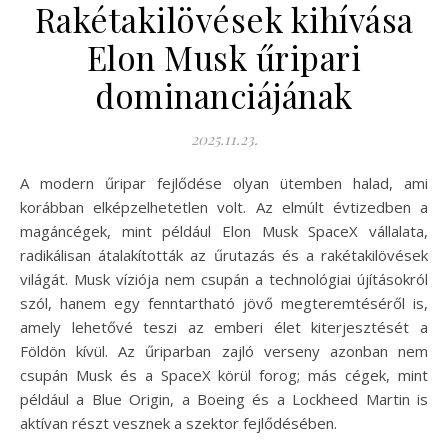
Rakétakilövések kihívása
Elon Musk űripari
dominanciájának
2025.11.23.
A modern űripar fejlődése olyan ütemben halad, ami
korábban elképzelhetetlen volt. Az elmúlt évtizedben a
magáncégek, mint például Elon Musk SpaceX vállalata,
radikálisan átalakították az űrutazás és a rakétakilövések
világát. Musk víziója nem csupán a technológiai újításokról
szól, hanem egy fenntartható jövő megteremtéséről is,
amely lehetővé teszi az emberi élet kiterjesztését a
Földön kívül. Az űriparban zajló verseny azonban nem
csupán Musk és a SpaceX körül forog; más cégek, mint
például a Blue Origin, a Boeing és a Lockheed Martin is
aktívan részt vesznek a szektor fejlődésében.