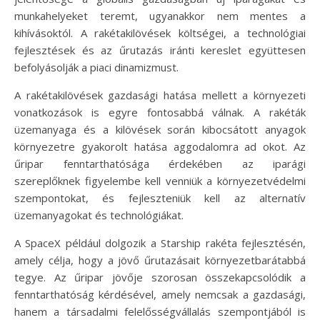
munkahelyeket teremt, ugyanakkor nem mentes a
kihívásoktól. A rakétakilövések költségei, a technológiai
fejlesztések és az űrutazás iránti kereslet együttesen
befolyásolják a piaci dinamizmust.
A rakétakilövések gazdasági hatása mellett a környezeti
vonatkozások is egyre fontosabbá válnak. A rakéták
üzemanyaga és a kilövések során kibocsátott anyagok
környezetre gyakorolt hatása aggodalomra ad okot. Az
űripar fenntarthatósága érdekében az iparági
szereplőknek figyelembe kell venniük a környezetvédelmi
szempontokat, és fejleszteniük kell az alternatív
üzemanyagokat és technológiákat.
A SpaceX például dolgozik a Starship rakéta fejlesztésén,
amely célja, hogy a jövő űrutazásait környezetbarátabbá
tegye. Az űripar jövője szorosan összekapcsolódik a
fenntarthatóság kérdésével, amely nemcsak a gazdasági,
hanem a társadalmi felelősségvállalás szempontjából is