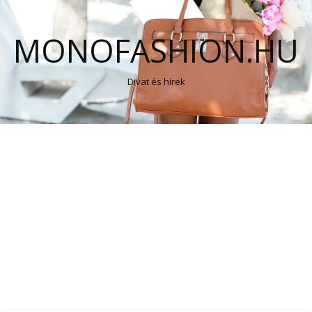
MONOFASHION.HU
Divat és hírek