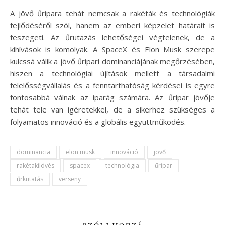
A jövő űripara tehát nemcsak a rakéták és technológiák
fejlődéséről szól, hanem az emberi képzelet határait is
feszegeti. Az űrutazás lehetőségei végtelenek, de a
kihívások is komolyak. A SpaceX és Elon Musk szerepe
kulcssá válik a jövő űripari dominanciájának megőrzésében,
hiszen a technológiai újítások mellett a társadalmi
felelősségvállalás és a fenntarthatóság kérdései is egyre
fontosabbá válnak az iparág számára. Az űripar jövője
tehát tele van ígéretekkel, de a sikerhez szükséges a
folyamatos innováció és a globális együttműködés.
dominancia
elon musk
innováció
jövő
rakétakilövés
spacex
technológia
űripar
űrkutatás
verseny