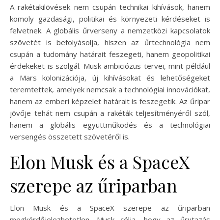
A rakétakilövések nem csupán technikai kihívások, hanem
komoly gazdasági, politikai és környezeti kérdéseket is
felvetnek. A globális űrverseny a nemzetközi kapcsolatok
szövetét is befolyásolja, hiszen az űrtechnológia nem
csupán a tudomány határait feszegeti, hanem geopolitikai
érdekeket is szolgál. Musk ambiciózus tervei, mint például
a Mars kolonizációja, új kihívásokat és lehetőségeket
teremtettek, amelyek nemcsak a technológiai innovációkat,
hanem az emberi képzelet határait is feszegetik. Az űripar
jövője tehát nem csupán a rakéták teljesítményéről szól,
hanem a globális együttműködés és a technológiai
versengés összetett szövetéről is.
Elon Musk és a SpaceX
szerepe az űriparban
Elon Musk és a SpaceX szerepe az űriparban
megkérdőjelezhetetlen. Musk célja, hogy az űrutazás