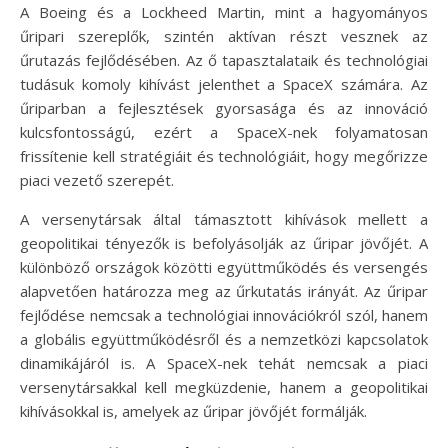
A Boeing és a Lockheed Martin, mint a hagyományos
űripari szereplők, szintén aktívan részt vesznek az
űrutazás fejlődésében. Az ő tapasztalataik és technológiai
tudásuk komoly kihívást jelenthet a SpaceX számára. Az
űriparban a fejlesztések gyorsasága és az innováció
kulcsfontosságú, ezért a SpaceX-nek folyamatosan
frissítenie kell stratégiáit és technológiáit, hogy megőrizze
piaci vezető szerepét.
A versenytársak által támasztott kihívások mellett a
geopolitikai tényezők is befolyásolják az űripar jövőjét. A
különböző országok közötti együttműködés és versengés
alapvetően határozza meg az űrkutatás irányát. Az űripar
fejlődése nemcsak a technológiai innovációkról szól, hanem
a globális együttműködésről és a nemzetközi kapcsolatok
dinamikájáról is. A SpaceX-nek tehát nemcsak a piaci
versenytársakkal kell megküzdenie, hanem a geopolitikai
kihívásokkal is, amelyek az űripar jövőjét formálják.