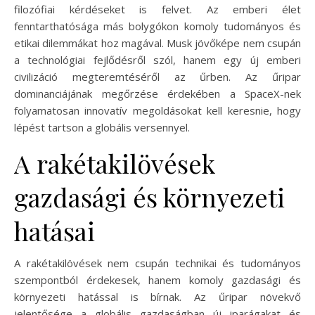
filozófiai kérdéseket is felvet. Az emberi élet
fenntarthatósága más bolygókon komoly tudományos és
etikai dilemmákat hoz magával. Musk jövőképe nem csupán
a technológiai fejlődésről szól, hanem egy új emberi
civilizáció megteremtéséről az űrben. Az űripar
dominanciájának megőrzése érdekében a SpaceX-nek
folyamatosan innovatív megoldásokat kell keresnie, hogy
lépést tartson a globális versennyel.
A rakétakilövések
gazdasági és környezeti
hatásai
A rakétakilövések nem csupán technikai és tudományos
szempontból érdekesek, hanem komoly gazdasági és
környezeti hatással is bírnak. Az űripar növekvő
jelentősége a globális gazdaságban új iparágakat és