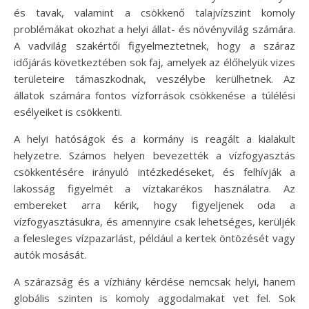
és tavak, valamint a csökkenő talajvízszint komoly
problémákat okozhat a helyi állat- és növényvilág számára.
A vadvilág szakértői figyelmeztetnek, hogy a száraz
időjárás következtében sok faj, amelyek az élőhelyük vizes
területeire támaszkodnak, veszélybe kerülhetnek. Az
állatok számára fontos vízforrások csökkenése a túlélési
esélyeiket is csökkenti.
A helyi hatóságok és a kormány is reagált a kialakult
helyzetre. Számos helyen bevezették a vízfogyasztás
csökkentésére irányuló intézkedéseket, és felhívják a
lakosság figyelmét a víztakarékos használatra. Az
embereket arra kérik, hogy figyeljenek oda a
vízfogyasztásukra, és amennyire csak lehetséges, kerüljék
a felesleges vízpazarlást, például a kertek öntözését vagy
autók mosását.
A szárazság és a vízhiány kérdése nemcsak helyi, hanem
globális szinten is komoly aggodalmakat vet fel. Sok