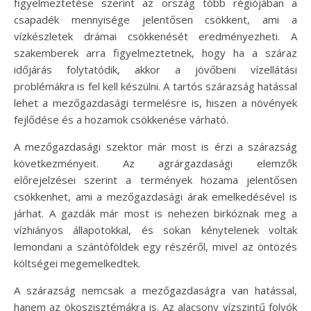
figyelmeztetése szerint az ország több régiójában a
csapadék mennyisége jelentősen csökkent, ami a
vízkészletek drámai csökkenését eredményezheti. A
szakemberek arra figyelmeztetnek, hogy ha a száraz
időjárás folytatódik, akkor a jövőbeni vízellátási
problémákra is fel kell készülni. A tartós szárazság hatással
lehet a mezőgazdasági termelésre is, hiszen a növények
fejlődése és a hozamok csökkenése várható.
A mezőgazdasági szektor már most is érzi a szárazság
következményeit. Az agrárgazdasági elemzők
előrejelzései szerint a termények hozama jelentősen
csökkenhet, ami a mezőgazdasági árak emelkedésével is
járhat. A gazdák már most is nehezen birkóznak meg a
vízhiányos állapotokkal, és sokan kénytelenek voltak
lemondani a szántóföldek egy részéről, mivel az öntözés
költségei megemelkedtek.
A szárazság nemcsak a mezőgazdaságra van hatással,
hanem az ökoszisztémákra is. Az alacsony vízszintű folyók