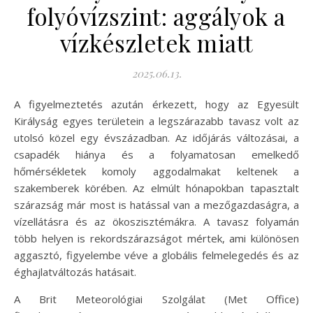
folyóvízszint: aggályok a
vízkészletek miatt
2025.06.13.
A figyelmeztetés azután érkezett, hogy az Egyesült
Királyság egyes területein a legszárazabb tavasz volt az
utolsó közel egy évszázadban. Az időjárás változásai, a
csapadék hiánya és a folyamatosan emelkedő
hőmérsékletek komoly aggodalmakat keltenek a
szakemberek körében. Az elmúlt hónapokban tapasztalt
szárazság már most is hatással van a mezőgazdaságra, a
vízellátásra és az ökoszisztémákra. A tavasz folyamán
több helyen is rekordszárazságot mértek, ami különösen
aggasztó, figyelembe véve a globális felmelegedés és az
éghajlatváltozás hatásait.
A Brit Meteorológiai Szolgálat (Met Office)