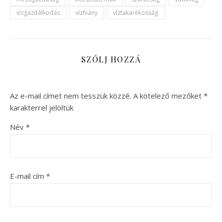
vízgazdálkodás
vízhiány
víztakarékosság
SZÓLJ HOZZÁ
Az e-mail címet nem tesszük közzé.
A kötelező mezőket
*
karakterrel jelöltük
Név
*
E-mail cím
*