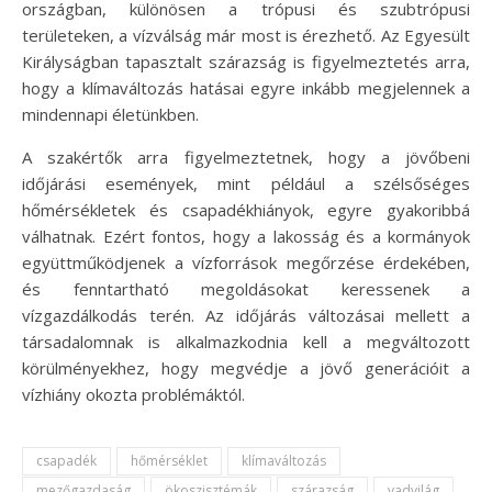
országban, különösen a trópusi és szubtrópusi
területeken, a vízválság már most is érezhető. Az Egyesült
Királyságban tapasztalt szárazság is figyelmeztetés arra,
hogy a klímaváltozás hatásai egyre inkább megjelennek a
mindennapi életünkben.
A szakértők arra figyelmeztetnek, hogy a jövőbeni
időjárási események, mint például a szélsőséges
hőmérsékletek és csapadékhiányok, egyre gyakoribbá
válhatnak. Ezért fontos, hogy a lakosság és a kormányok
együttműködjenek a vízforrások megőrzése érdekében,
és fenntartható megoldásokat keressenek a
vízgazdálkodás terén. Az időjárás változásai mellett a
társadalomnak is alkalmazkodnia kell a megváltozott
körülményekhez, hogy megvédje a jövő generációit a
vízhiány okozta problémáktól.
csapadék
hőmérséklet
klímaváltozás
mezőgazdaság
ökoszisztémák
szárazság
vadvilág