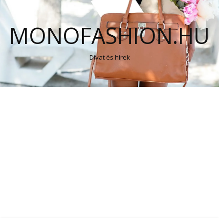
MONOFASHION.HU
Divat és hírek