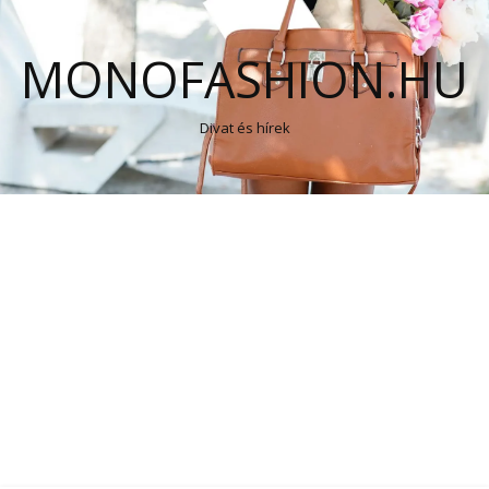
MONOFASHION.HU
Divat és hírek