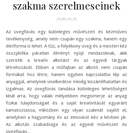
szakma szerelmeseinek
2026.05.25.
Az üvegfúvás egy különleges művészeti és kézműves
tevékenység, amely nem csupán egy szakma, hanem egy
életforma is lehet. A tűz, a folyékony üveg és a mesteri kéz
összjátéka páratlan élményt nyújt mindazoknak, akik
szeretik a kreatív alkotást és az egyedi tárgyak
létrehozását. Ebben a műfajban az alkotó nem csupán
formákat hoz létre, hanem egyben kapcsolatba lép az
anyaggal, amelynek viselkedése mindig kiszámíthatatlan és
izgalmas. Az üvegfúvás tanulása különleges lehetőséget
kínál arra, hogy valaki mélyebben megismerje az anyag
fizikai tulajdonságait és a saját kreativitását egyaránt
kamatoztassa, miközben egy olyan szakmát sajátít el,
amelyben a hagyomány és az innováció kéz a kézben jár.
Az alkotás szabadsága és az egyedi művészet Az
üvegfúvás…