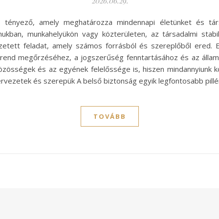
2026.06.29.
b tényező, amely meghatározza mindennapi életünket és tár
ukban, munkahelyükön vagy közterületen, az társadalmi stabili
etett feladat, amely számos forrásból és szereplőből ered. 
 rend megőrzéséhez, a jogszerűség fenntartásához és az állam
özösségek és az egyének felelőssége is, hiszen mindannyiunk 
ervezetek és szerepük A belső biztonság egyik legfontosabb pill
TOVÁBB