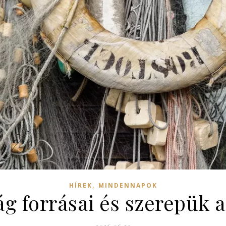
,
HÍREK
MINDENNAPOK
ág forrásai és szerepük