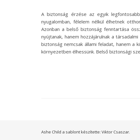
A biztonság érzése az egyik legfontosab
nyugalomban, félelem nélkül élhetnek otthon
Azonban a belső biztonság fenntartása össz
nyújtanak, hanem hozzájárulnak a társadalmi
biztonság nemcsak állami feladat, hanem a k
környezetben élhessünk. Belső biztonsági sz
Ashe Child a sablont készítette:
Viktor Csaszar.