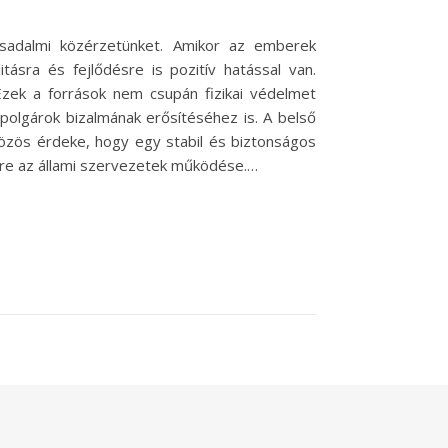
sadalmi közérzetünket. Amikor az emberek
tásra és fejlődésre is pozitív hatással van.
Ezek a források nem csupán fizikai védelmet
polgárok bizalmának erősítéséhez is. A belső
közös érdeke, hogy egy stabil és biztonságos
ére az állami szervezetek működése.…