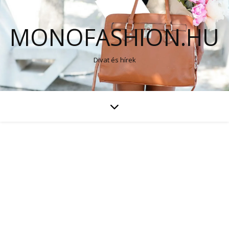
MONOFASHION.HU
Divat és hírek