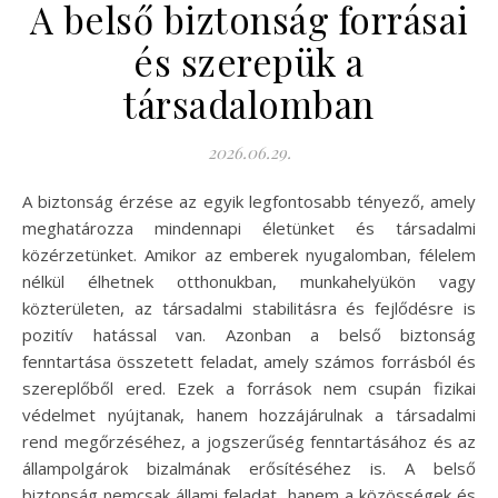
A belső biztonság forrásai
és szerepük a
társadalomban
2026.06.29.
A biztonság érzése az egyik legfontosabb tényező, amely
meghatározza mindennapi életünket és társadalmi
közérzetünket. Amikor az emberek nyugalomban, félelem
nélkül élhetnek otthonukban, munkahelyükön vagy
közterületen, az társadalmi stabilitásra és fejlődésre is
pozitív hatással van. Azonban a belső biztonság
fenntartása összetett feladat, amely számos forrásból és
szereplőből ered. Ezek a források nem csupán fizikai
védelmet nyújtanak, hanem hozzájárulnak a társadalmi
rend megőrzéséhez, a jogszerűség fenntartásához és az
állampolgárok bizalmának erősítéséhez is. A belső
biztonság nemcsak állami feladat, hanem a közösségek és