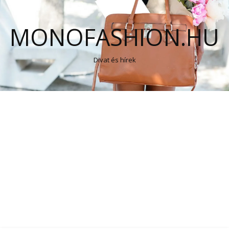
MONOFASHION.HU
Divat és hírek