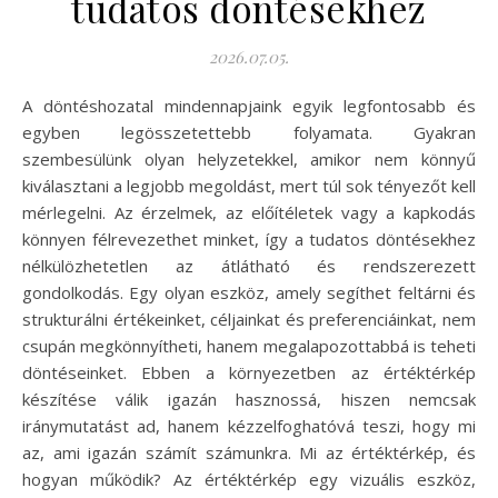
tudatos döntésekhez
2026.07.05.
A döntéshozatal mindennapjaink egyik legfontosabb és
egyben legösszetettebb folyamata. Gyakran
szembesülünk olyan helyzetekkel, amikor nem könnyű
kiválasztani a legjobb megoldást, mert túl sok tényezőt kell
mérlegelni. Az érzelmek, az előítéletek vagy a kapkodás
könnyen félrevezethet minket, így a tudatos döntésekhez
nélkülözhetetlen az átlátható és rendszerezett
gondolkodás. Egy olyan eszköz, amely segíthet feltárni és
strukturálni értékeinket, céljainkat és preferenciáinkat, nem
csupán megkönnyítheti, hanem megalapozottabbá is teheti
döntéseinket. Ebben a környezetben az értéktérkép
készítése válik igazán hasznossá, hiszen nemcsak
iránymutatást ad, hanem kézzelfoghatóvá teszi, hogy mi
az, ami igazán számít számunkra. Mi az értéktérkép, és
hogyan működik? Az értéktérkép egy vizuális eszköz,