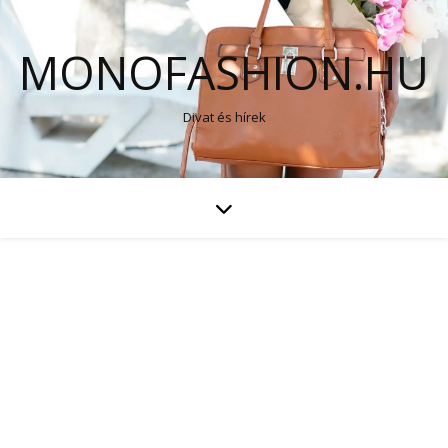
MONOFASHION.HU
Divat és hírek