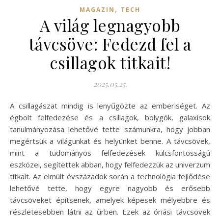
,
MAGAZIN
TECH
A világ legnagyobb
távcsöve: Fedezd fel a
csillagok titkait!
2025.05.25.
A csillagászat mindig is lenyűgözte az emberiséget. Az
égbolt felfedezése és a csillagok, bolygók, galaxisok
tanulmányozása lehetővé tette számunkra, hogy jobban
megértsük a világunkat és helyünket benne. A távcsövek,
mint a tudományos felfedezések kulcsfontosságú
eszközei, segítettek abban, hogy felfedezzük az univerzum
titkait. Az elmúlt évszázadok során a technológia fejlődése
lehetővé tette, hogy egyre nagyobb és erősebb
távcsöveket építsenek, amelyek képesek mélyebbre és
részletesebben látni az űrben. Ezek az óriási távcsövek