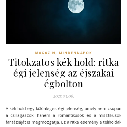
,
MAGAZIN
MINDENNAPOK
Titokzatos kék hold: ritka
égi jelenség az éjszakai
égbolton
2025.03.06.
A kék hold egy különleges égi jelenség, amely nem csupán
a csillagászok, hanem a romantikusok és a misztikusok
fantáziáját is megmozgatja. Ez a ritka esemény a teliholdak