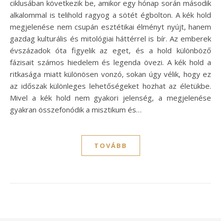
ciklusában következik be, amikor egy hónap során második
alkalommal is telihold ragyog a sötét égbolton. A kék hold
megjelenése nem csupán esztétikai élményt nyújt, hanem
gazdag kulturális és mitológiai háttérrel is bír. Az emberek
évszázadok óta figyelik az eget, és a hold különböző
fázisait számos hiedelem és legenda övezi. A kék hold a
ritkasága miatt különösen vonzó, sokan úgy vélik, hogy ez
az időszak különleges lehetőségeket hozhat az életükbe.
Mivel a kék hold nem gyakori jelenség, a megjelenése
gyakran összefonódik a misztikum és…
TOVÁBB