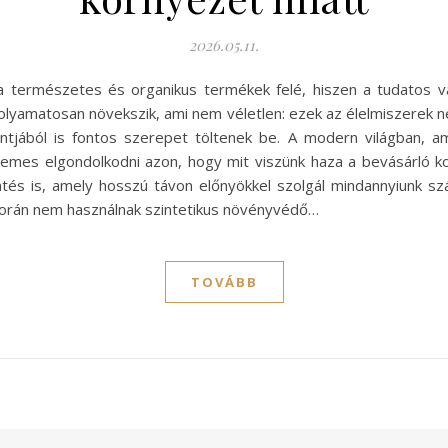
2026.05.11.
a természetes és organikus termékek felé, hiszen a tudatos v
 folyamatosan növekszik, ami nem véletlen: ezek az élelmiszerek
jából is fontos szerepet töltenek be. A modern világban, am
emes elgondolkodni azon, hogy mit viszünk haza a bevásárló ko
tés is, amely hosszú távon előnyökkel szolgál mindannyiunk s
során nem használnak szintetikus növényvédő…
TOVÁBB