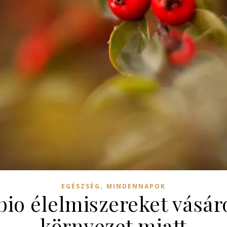
,
EGÉSZSÉG
MINDENNAPOK
io élelmiszereket vásár
környezet miatt