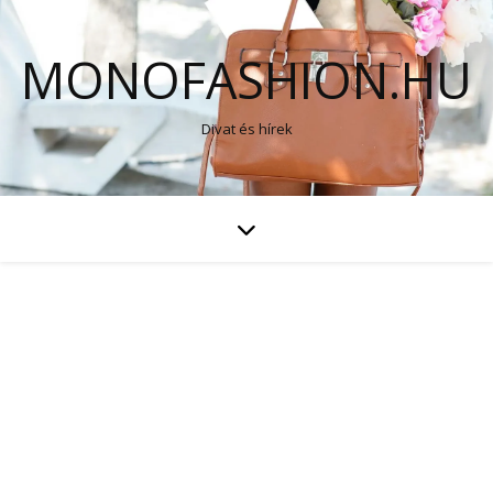
MONOFASHION.HU
Divat és hírek