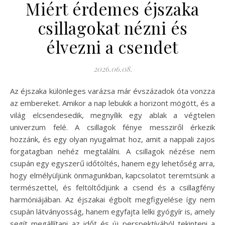
Miért érdemes éjszaka
csillagokat nézni és
élvezni a csendet
2026.06.08.
Az éjszaka különleges varázsa már évszázadok óta vonzza
az embereket. Amikor a nap lebukik a horizont mögött, és a
világ elcsendesedik, megnyílik egy ablak a végtelen
univerzum felé. A csillagok fénye messziről érkezik
hozzánk, és egy olyan nyugalmat hoz, amit a nappali zajos
forgatagban nehéz megtalálni. A csillagok nézése nem
csupán egy egyszerű időtöltés, hanem egy lehetőség arra,
hogy elmélyüljünk önmagunkban, kapcsolatot teremtsünk a
természettel, és feltöltődjünk a csend és a csillagfény
harmóniájában. Az éjszakai égbolt megfigyelése így nem
csupán látványosság, hanem egyfajta lelki gyógyír is, amely
segít megállítani az időt és új perspektívából tekinteni a