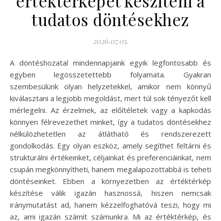
értéktérképet készíteni a
tudatos döntésekhez
2026.07.05.
A döntéshozatal mindennapjaink egyik legfontosabb és
egyben legösszetettebb folyamata. Gyakran
szembesülünk olyan helyzetekkel, amikor nem könnyű
kiválasztani a legjobb megoldást, mert túl sok tényezőt kell
mérlegelni. Az érzelmek, az előítéletek vagy a kapkodás
könnyen félrevezethet minket, így a tudatos döntésekhez
nélkülözhetetlen az átlátható és rendszerezett
gondolkodás. Egy olyan eszköz, amely segíthet feltárni és
strukturálni értékeinket, céljainkat és preferenciáinkat, nem
csupán megkönnyítheti, hanem megalapozottabbá is teheti
döntéseinket. Ebben a környezetben az értéktérkép
készítése válik igazán hasznossá, hiszen nemcsak
iránymutatást ad, hanem kézzelfoghatóvá teszi, hogy mi
az, ami igazán számít számunkra. Mi az értéktérkép, és