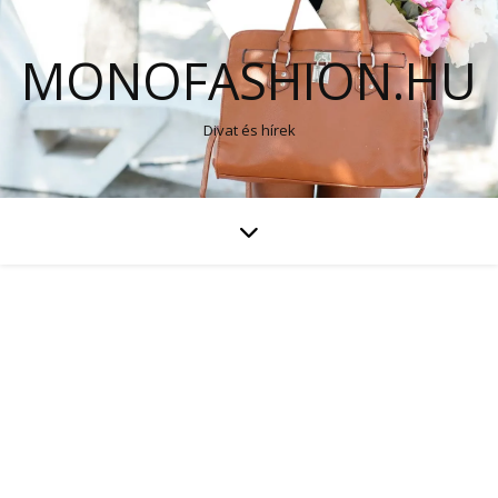
MONOFASHION.HU
Divat és hírek