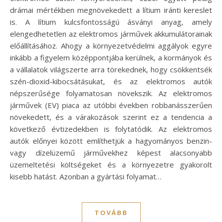
drámai mértékben megnövekedett a lítium iránti kereslet
is. A lítium kulcsfontosságú ásványi anyag, amely
elengedhetetlen az elektromos járművek akkumulátorainak
előállításához. Ahogy a környezetvédelmi aggályok egyre
inkább a figyelem középpontjába kerülnek, a kormányok és
a vállalatok világszerte arra törekednek, hogy csökkentsék
szén-dioxid-kibocsátásukat, és az elektromos autók
népszerűsége folyamatosan növekszik. Az elektromos
járművek (EV) piaca az utóbbi években robbanásszerűen
növekedett, és a várakozások szerint ez a tendencia a
következő évtizedekben is folytatódik. Az elektromos
autók előnyei között említhetjük a hagyományos benzin-
vagy dízelüzemű járművekhez képest alacsonyabb
üzemeltetési költségeket és a környezetre gyakorolt
kisebb hatást. Azonban a gyártási folyamat…
TOVÁBB