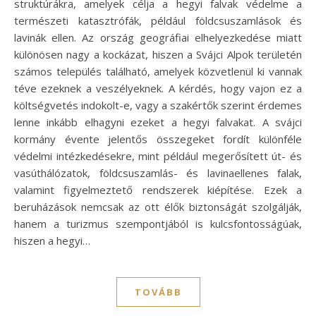
struktúrákra, amelyek célja a hegyi falvak védelme a
természeti katasztrófák, például földcsuszamlások és
lavinák ellen. Az ország geográfiai elhelyezkedése miatt
különösen nagy a kockázat, hiszen a Svájci Alpok területén
számos település található, amelyek közvetlenül ki vannak
téve ezeknek a veszélyeknek. A kérdés, hogy vajon ez a
költségvetés indokolt-e, vagy a szakértők szerint érdemes
lenne inkább elhagyni ezeket a hegyi falvakat. A svájci
kormány évente jelentős összegeket fordít különféle
védelmi intézkedésekre, mint például megerősített út- és
vasúthálózatok, földcsuszamlás- és lavinaellenes falak,
valamint figyelmeztető rendszerek kiépítése. Ezek a
beruházások nemcsak az ott élők biztonságát szolgálják,
hanem a turizmus szempontjából is kulcsfontosságúak,
hiszen a hegyi…
TOVÁBB