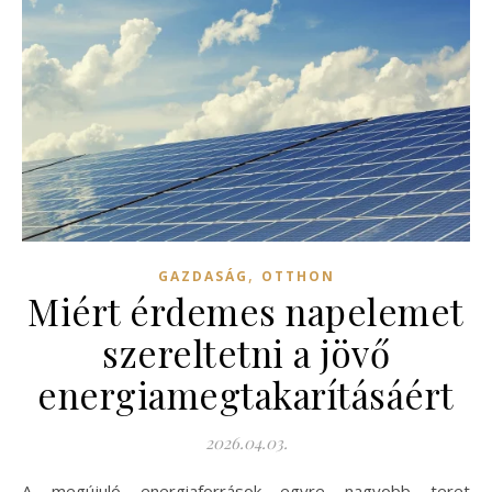
,
GAZDASÁG
OTTHON
Miért érdemes napelemet
szereltetni a jövő
energiamegtakarításáért
2026.04.03.
A megújuló energiaforrások egyre nagyobb teret