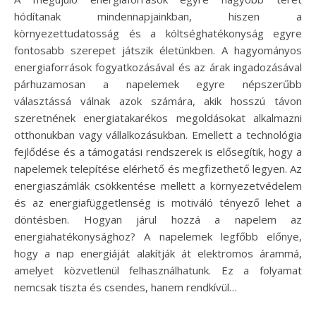
hódítanak mindennapjainkban, hiszen a
környezettudatosság és a költséghatékonyság egyre
fontosabb szerepet játszik életünkben. A hagyományos
energiaforrások fogyatkozásával és az árak ingadozásával
párhuzamosan a napelemek egyre népszerűbb
választássá válnak azok számára, akik hosszú távon
szeretnének energiatakarékos megoldásokat alkalmazni
otthonukban vagy vállalkozásukban. Emellett a technológia
fejlődése és a támogatási rendszerek is elősegítik, hogy a
napelemek telepítése elérhető és megfizethető legyen. Az
energiaszámlák csökkentése mellett a környezetvédelem
és az energiafüggetlenség is motiváló tényező lehet a
döntésben. Hogyan járul hozzá a napelem az
energiahatékonysághoz? A napelemek legfőbb előnye,
hogy a nap energiáját alakítják át elektromos árammá,
amelyet közvetlenül felhasználhatunk. Ez a folyamat
nemcsak tiszta és csendes, hanem rendkívül…