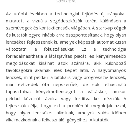
2025.07.16.
Az utóbbi években a technológiai fejlődés új irányokat
mutatott a vizuális segédeszközök terén, különösen a
szemüvegek és kontaktlencsék világában. A start-up cégek
és kutatók egyre inkább arra összpontosítanak, hogy olyan
lencséket fejlesszenek ki, amelyek képesek automatikusan
változtatni a fókuszálásukat. Ez a technológia
forradalmasíthatja a látásjavítás piacát, és kényelmesebb
megoldásokat kínálhat azok számára, akik különböző
távolságokra akarnak éles képet látni. A hagyományos
lencsék, mint például a bifokális vagy progresszív lencsék,
már évtizedek óta népszerűek, de sok felhasználó
tapasztalhat kényelmetlenséget a váltáskor, amikor
például közelről távolra vagy fordítva kell nézniük. A
fejlesztők célja, hogy ezt a problémát megoldják azzal,
hogy olyan lencséket alkotnak, amelyek valós időben
alkalmazkodnak a felhasználó igényeihez. A kutatók…