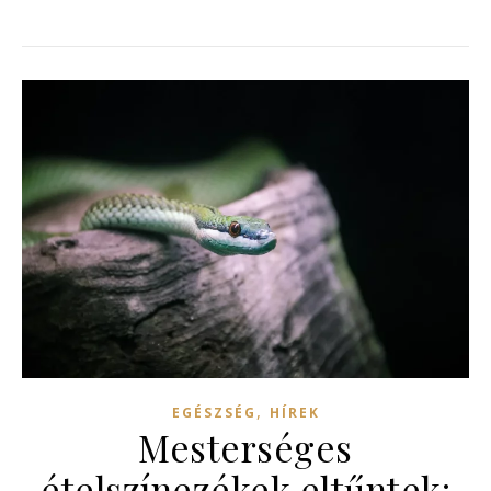
,
EGÉSZSÉG
HÍREK
Mesterséges
ételszínezékek eltűntek: