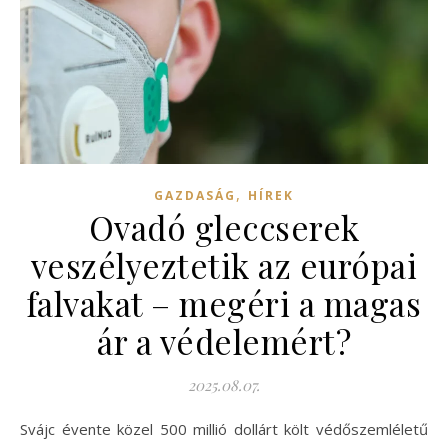
,
GAZDASÁG
HÍREK
Ovadó gleccserek
veszélyeztetik az európai
falvakat – megéri a magas
ár a védelemért?
2025.08.07.
Svájc évente közel 500 millió dollárt költ védőszemléletű