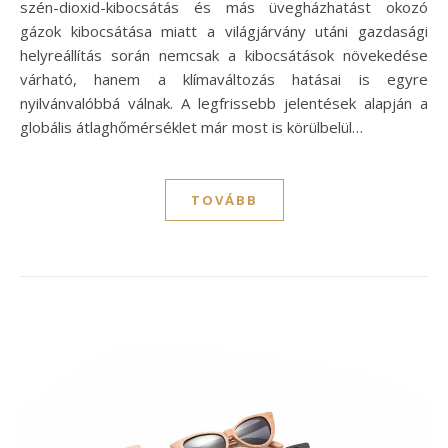
szén-dioxid-kibocsátás és más üvegházhatást okozó
gázok kibocsátása miatt a világjárvány utáni gazdasági
helyreállítás során nemcsak a kibocsátások növekedése
várható, hanem a klímaváltozás hatásai is egyre
nyilvánvalóbbá válnak. A legfrissebb jelentések alapján a
globális átlaghőmérséklet már most is körülbelül…
TOVÁBB