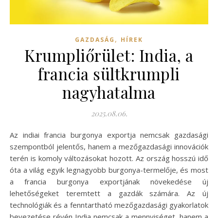
,
GAZDASÁG
HÍREK
Krumpliőrület: India, a
francia sültkrumpli
nagyhatalma
2025.08.06.
Az indiai francia burgonya exportja nemcsak gazdasági
szempontból jelentős, hanem a mezőgazdasági innovációk
terén is komoly változásokat hozott. Az ország hosszú idő
óta a világ egyik legnagyobb burgonya-termelője, és most
a francia burgonya exportjának növekedése új
lehetőségeket teremtett a gazdák számára. Az új
technológiák és a fenntartható mezőgazdasági gyakorlatok
bevezetése révén India nemcsak a mennyiséget, hanem a