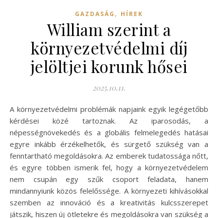
,
GAZDASÁG
HÍREK
William szerint a
környezetvédelmi díj
jelöltjei korunk hősei
2025.10.11.
A környezetvédelmi problémák napjaink egyik legégetőbb
kérdései közé tartoznak. Az iparosodás, a
népességnövekedés és a globális felmelegedés hatásai
egyre inkább érzékelhetők, és sürgető szükség van a
fenntartható megoldásokra. Az emberek tudatossága nőtt,
és egyre többen ismerik fel, hogy a környezetvédelem
nem csupán egy szűk csoport feladata, hanem
mindannyiunk közös felelőssége. A környezeti kihívásokkal
szemben az innováció és a kreativitás kulcsszerepet
játszik, hiszen új ötletekre és megoldásokra van szükség a