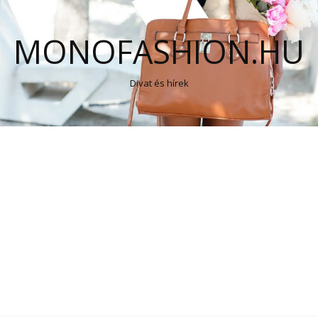
MONOFASHION.HU
Divat és hírek