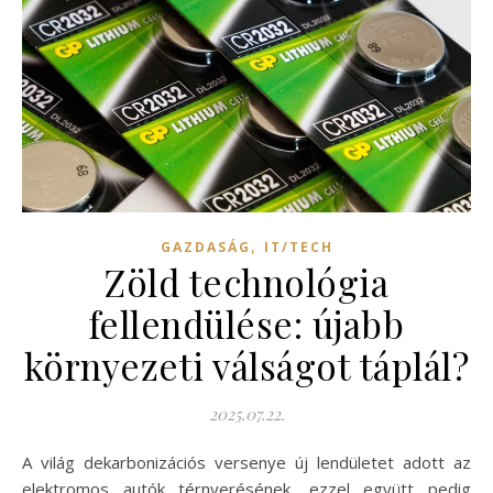
,
GAZDASÁG
IT/TECH
Zöld technológia
fellendülése: újabb
környezeti válságot táplál?
2025.07.22.
A világ dekarbonizációs versenye új lendületet adott az
elektromos autók térnyerésének, ezzel együtt pedig