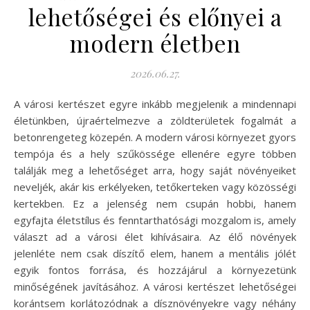
lehetőségei és előnyei a
modern életben
2026.06.27.
A városi kertészet egyre inkább megjelenik a mindennapi
életünkben, újraértelmezve a zöldterületek fogalmát a
betonrengeteg közepén. A modern városi környezet gyors
tempója és a hely szűkössége ellenére egyre többen
találják meg a lehetőséget arra, hogy saját növényeiket
neveljék, akár kis erkélyeken, tetőkerteken vagy közösségi
kertekben. Ez a jelenség nem csupán hobbi, hanem
egyfajta életstílus és fenntarthatósági mozgalom is, amely
választ ad a városi élet kihívásaira. Az élő növények
jelenléte nem csak díszítő elem, hanem a mentális jólét
egyik fontos forrása, és hozzájárul a környezetünk
minőségének javításához. A városi kertészet lehetőségei
korántsem korlátozódnak a dísznövényekre vagy néhány