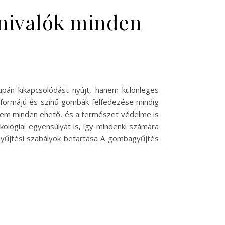
dnivalók minden
án kikapcsolódást nyújt, hanem különleges
s formájú és színű gombák felfedezése mindig
 nem minden ehető, és a természet védelme is
ológiai egyensúlyát is, így mindenki számára
agyűjtési szabályok betartása A gombagyűjtés