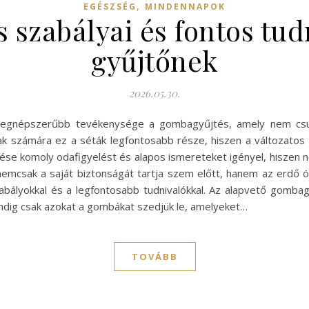
,
EGÉSZSÉG
MINDENNAPOK
 szabályai és fontos tu
gyűjtőnek
2026.05.30.
 legnépszerűbb tevékenysége a gombagyűjtés, amely nem csup
kak számára ez a séták legfontosabb része, hiszen a változato
se komoly odafigyelést és alapos ismereteket igényel, hiszen
nemcsak a saját biztonságát tartja szem előtt, hanem az erdő ök
abályokkal és a legfontosabb tudnivalókkal. Az alapvető gomb
ndig csak azokat a gombákat szedjük le, amelyeket…
TOVÁBB