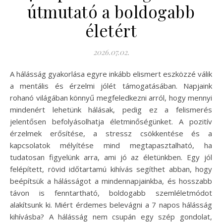
útmutató a boldogabb
életért
2026.07.02.
A hálásság gyakorlása egyre inkább elismert eszközzé válik
a mentális és érzelmi jólét támogatásában. Napjaink
rohanó világában könnyű megfeledkezni arról, hogy mennyi
mindenért lehetünk hálásak, pedig ez a felismerés
jelentősen befolyásolhatja életminőségünket. A pozitív
érzelmek erősítése, a stressz csökkentése és a
kapcsolatok mélyítése mind megtapasztalható, ha
tudatosan figyelünk arra, ami jó az életünkben. Egy jól
felépített, rövid időtartamú kihívás segíthet abban, hogy
beépítsük a hálásságot a mindennapjainkba, és hosszabb
távon is fenntartható, boldogabb szemléletmódot
alakítsunk ki. Miért érdemes belevágni a 7 napos hálásság
kihívásba? A hálásság nem csupán egy szép gondolat,