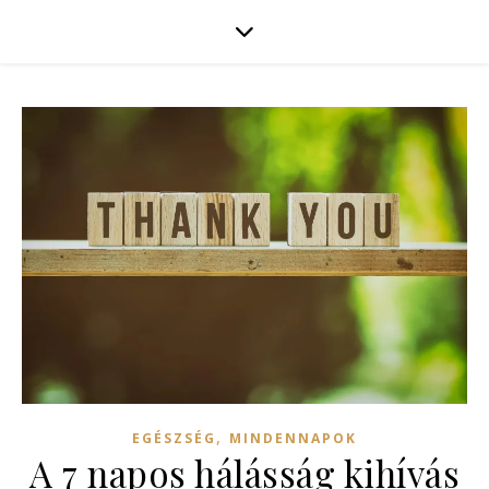
,
EGÉSZSÉG
MINDENNAPOK
A 7 napos hálásság kihívás