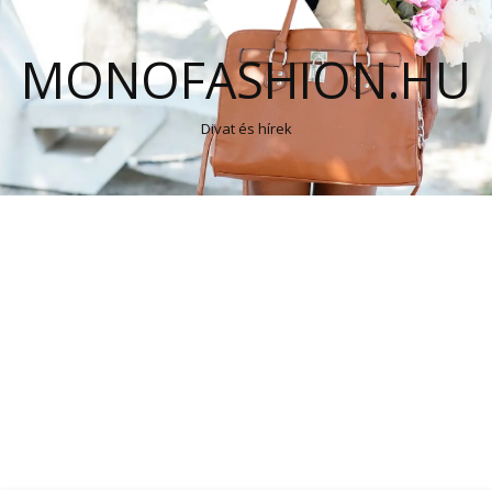
MONOFASHION.HU
Divat és hírek