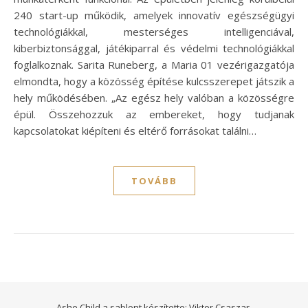
240 start-up működik, amelyek innovatív egészségügyi
technológiákkal, mesterséges intelligenciával,
kiberbiztonsággal, játékiparral és védelmi technológiákkal
foglalkoznak. Sarita Runeberg, a Maria 01 vezérigazgatója
elmondta, hogy a közösség építése kulcsszerepet játszik a
hely működésében. „Az egész hely valóban a közösségre
épül. Összehozzuk az embereket, hogy tudjanak
kapcsolatokat kiépíteni és eltérő forrásokat találni…
TOVÁBB
Ashe Child a sablont készítette:
Viktor Csaszar.