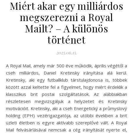
Miért akar egy milliárdos
megszerezni a Royal
Mailt? – A különös
történet
2025.06.15.
A Royal Mail, amely már 500 éve működik, április végétől a
cseh milliárdos, Daniel Kretinsky irányítása alá kerül.
Kretinsky, aki egy futballklub társtulajdonosa is, többek
között azzal keltette fel a figyelmet, hogy miért érdeklik a
klasszikus brit postai szolgáltatások. Az alábbiakban
részletesen megvizsgáljuk a helyzetet és Kretinsky
motivációit. Kretinsky, aki a cseh Energetický a průmyslový
holding (EPH) vezérigazgatója, az utóbbi években a brit
üzleti életben is egyre aktívabb szereplővé vált. A Royal
Mail felvásárlásával nemcsak a cég irányítását nyerte el,