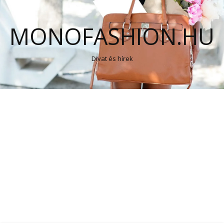
MONOFASHION.HU
Divat és hírek