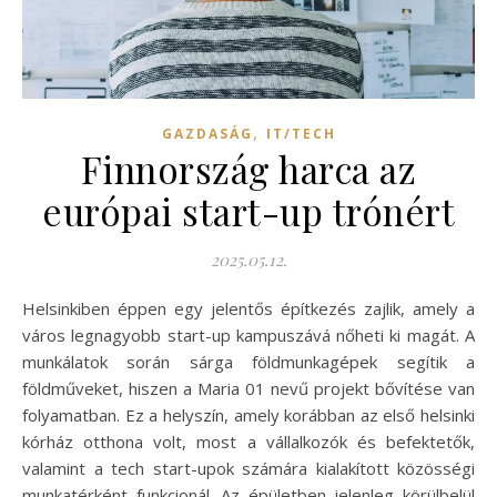
,
GAZDASÁG
IT/TECH
Finnország harca az
európai start-up trónért
2025.05.12.
Helsinkiben éppen egy jelentős építkezés zajlik, amely a
város legnagyobb start-up kampuszává nőheti ki magát. A
munkálatok során sárga földmunkagépek segítik a
földműveket, hiszen a Maria 01 nevű projekt bővítése van
folyamatban. Ez a helyszín, amely korábban az első helsinki
kórház otthona volt, most a vállalkozók és befektetők,
valamint a tech start-upok számára kialakított közösségi
munkatérként funkcionál. Az épületben jelenleg körülbelül