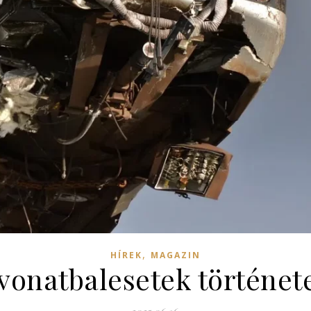
,
HÍREK
MAGAZIN
vonatbalesetek története