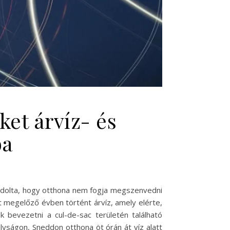
ket árvíz- és
ba
ndolta, hogy otthona nem fogja megszenvedni
 megelőző évben történt árvíz, amely elérte,
 bevezetni a cul-de-sac területén található
yságon, Sneddon otthona öt órán át víz alatt