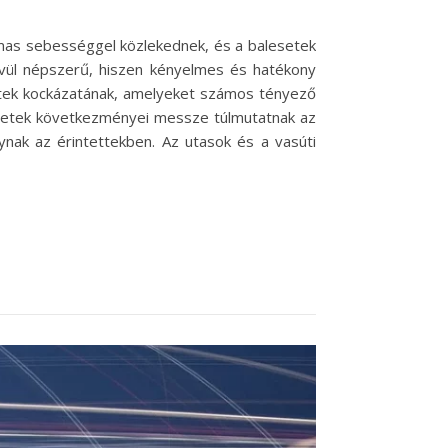
lmas sebességgel közlekednek, és a balesetek
kívül népszerű, hiszen kényelmes és hatékony
setek kockázatának, amelyeket számos tényező
lesetek következményei messze túlmutatnak az
ynak az érintettekben. Az utasok és a vasúti