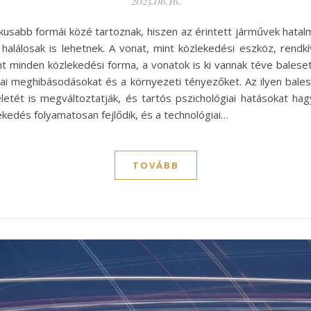
2025.06.16.
ikusabb formái közé tartoznak, hiszen az érintett járművek hata
alálosak is lehetnek. A vonat, mint közlekedési eszköz, rend
t minden közlekedési forma, a vonatok is ki vannak téve bale
ikai meghibásodásokat és a környezeti tényezőket. Az ilyen ba
letét is megváltoztatják, és tartós pszichológiai hatásokat hag
kedés folyamatosan fejlődik, és a technológiai…
TOVÁBB