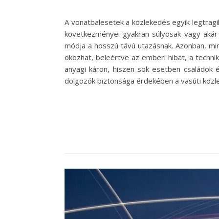
A vonatbalesetek a közlekedés egyik legtrag
következményei gyakran súlyosak vagy akár h
módja a hosszú távú utazásnak. Azonban, min
okozhat, beleértve az emberi hibát, a techn
anyagi káron, hiszen sok esetben családok é
dolgozók biztonsága érdekében a vasúti közle