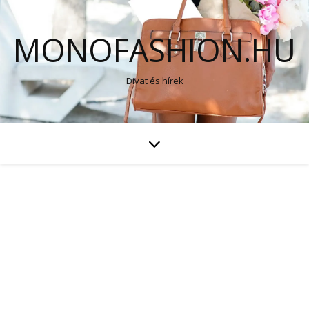
MONOFASHION.HU
Divat és hírek