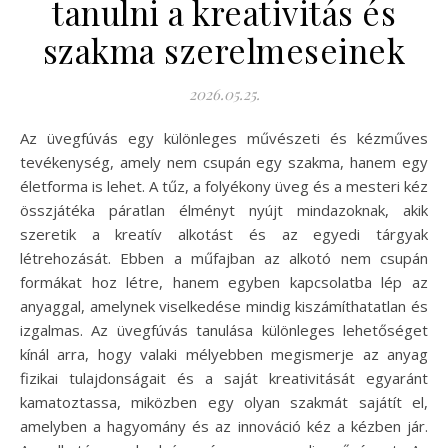
tanulni a kreativitás és
szakma szerelmeseinek
2026.05.25.
Az üvegfúvás egy különleges művészeti és kézműves
tevékenység, amely nem csupán egy szakma, hanem egy
életforma is lehet. A tűz, a folyékony üveg és a mesteri kéz
összjátéka páratlan élményt nyújt mindazoknak, akik
szeretik a kreatív alkotást és az egyedi tárgyak
létrehozását. Ebben a műfajban az alkotó nem csupán
formákat hoz létre, hanem egyben kapcsolatba lép az
anyaggal, amelynek viselkedése mindig kiszámíthatatlan és
izgalmas. Az üvegfúvás tanulása különleges lehetőséget
kínál arra, hogy valaki mélyebben megismerje az anyag
fizikai tulajdonságait és a saját kreativitását egyaránt
kamatoztassa, miközben egy olyan szakmát sajátít el,
amelyben a hagyomány és az innováció kéz a kézben jár.