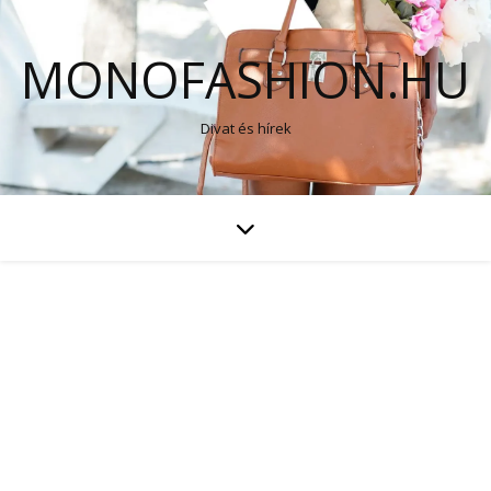
MONOFASHION.HU
Divat és hírek