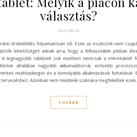
ablet: Melyik a piacon 
választás?
2025.06.01.
 iránti érdeklődés folyamatosan nő. Ezek az eszközök nem csup
elzők lehetőséget adnak arra, hogy a felhasználók jobban élv
ről. A legnagyobb tabletek sok esetben nemcsak a méretüknél 
abletek általában nagyobb akkumulátorral, erősebb processzor
ntes multitaskingot és a komolyabb alkalmazások futtatását. Em
kai tervezéshez. Azonban nem mindenki számára megfelelőek ezek
TOVÁBB