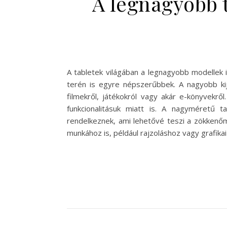
A legnagyobb t
A tabletek világában a legnagyobb modellek
terén is egyre népszerűbbek. A nagyobb kij
filmekről, játékokról vagy akár e-könyvek
funkcionalitásuk miatt is. A nagyméretű t
rendelkeznek, ami lehetővé teszi a zökkenőme
munkához is, például rajzoláshoz vagy grafi