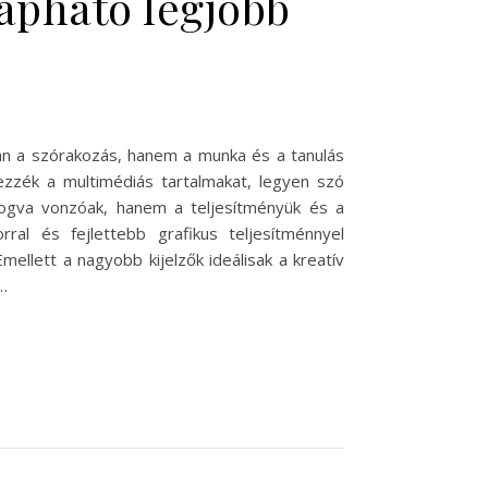
kapható legjobb
án a szórakozás, hanem a munka és a tanulás
ezzék a multimédiás tartalmakat, legyen szó
fogva vonzóak, hanem a teljesítményük és a
ral és fejlettebb grafikus teljesítménnyel
ellett a nagyobb kijelzők ideálisak a kreatív
…