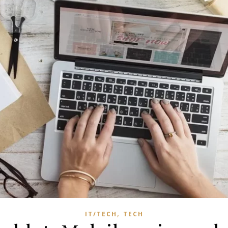
,
IT/TECH
TECH