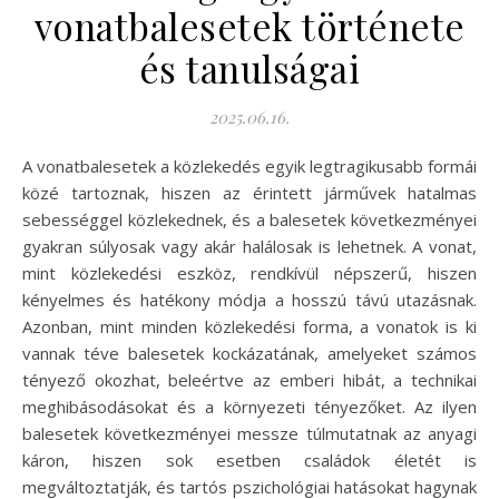
vonatbalesetek története
és tanulságai
2025.06.16.
A vonatbalesetek a közlekedés egyik legtragikusabb formái
közé tartoznak, hiszen az érintett járművek hatalmas
sebességgel közlekednek, és a balesetek következményei
gyakran súlyosak vagy akár halálosak is lehetnek. A vonat,
mint közlekedési eszköz, rendkívül népszerű, hiszen
kényelmes és hatékony módja a hosszú távú utazásnak.
Azonban, mint minden közlekedési forma, a vonatok is ki
vannak téve balesetek kockázatának, amelyeket számos
tényező okozhat, beleértve az emberi hibát, a technikai
meghibásodásokat és a környezeti tényezőket. Az ilyen
balesetek következményei messze túlmutatnak az anyagi
káron, hiszen sok esetben családok életét is
megváltoztatják, és tartós pszichológiai hatásokat hagynak