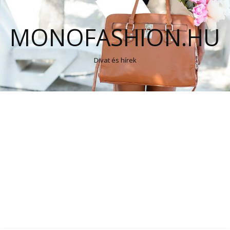
MONOFASHION.HU
Divat és hírek