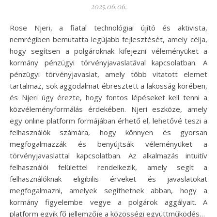
2025.06.06.
Rose Njeri, a fiatal technológiai újító és aktivista,
nemrégiben bemutatta legújabb fejlesztését, amely célja,
hogy segítsen a polgároknak kifejezni véleményüket a
kormány pénzügyi törvényjavaslatával kapcsolatban. A
pénzügyi törvényjavaslat, amely több vitatott elemet
tartalmaz, sok aggodalmat ébresztett a lakosság körében,
és Njeri úgy érezte, hogy fontos lépéseket kell tenni a
közvéleményformálás érdekében. Njeri eszköze, amely
egy online platform formájában érhető el, lehetővé teszi a
felhasználók számára, hogy könnyen és gyorsan
megfogalmazzák és benyújtsák véleményüket a
törvényjavaslattal kapcsolatban. Az alkalmazás intuitív
felhasználói felülettel rendelkezik, amely segít a
felhasználóknak eligibilis érveket és javaslatokat
megfogalmazni, amelyek segíthetnek abban, hogy a
kormány figyelembe vegye a polgárok aggályait. A
platform egyik fő jellemzője a közösségi együttműködés…