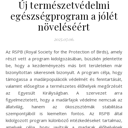
Új természetvédelmi
egészségprogram a jólét
növeléséért
2025.07.06.
Az RSPB (Royal Society for the Protection of Birds), amely
részt vett a program kidolgozásában, büszkén jelentette
be, hogy a kezdeményezés más brit területeken már
bizonyítottan sikeresnek bizonyult. A program célja, hogy
támogassa a madárpopulációk védelmét és fenntartását,
valamint elősegítse a természetes élőhelyek megőrzését
az Egyesült Királyságban. A szervezet arra
figyelmeztetett, hogy a madárfajok védelme nemcsak az
állatvilág, hanem az ökoszisztémák stabilitása
szempontjából is kiemelten fontos. Az RSPB által
kidolgozott program különböző intézkedéseket tartalmaz,
amelyek célja, hogy javítsák a madarak élőhelyének