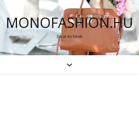
MONOFASHION.HU
Divat és hírek