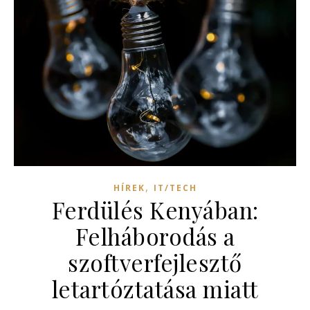
,
HÍREK
IT/TECH
Ferdülés Kenyában:
Felháborodás a
szoftverfejlesztő
letartóztatása miatt