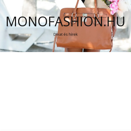
MONOFASHION.HU
Divat és hírek