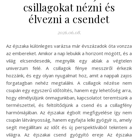
csillagokat nézni és
élvezni a csendet
2026.06.08.
Az éjszaka különleges varázsa már évszázadok óta vonzza
az embereket. Amikor a nap lebukik a horizont mögött, és a
világ elcsendesedik, megnyílik egy ablak a végtelen
univerzum felé. A csillagok fénye messziről érkezik
hozzánk, és egy olyan nyugalmat hoz, amit a nappali zajos
forgatagban nehéz megtalálni. A csillagok nézése nem
csupán egy egyszerű időtöltés, hanem egy lehetőség arra,
hogy elmélyüljünk önmagunkban, kapcsolatot teremtsünk a
természettel, és feltöltődjünk a csend és a csillagfény
harmóniájában. Az éjszakai égbolt megfigyelése így nem
csupán látványosság, hanem egyfajta lelki gyógyír is, amely
segít megállítani az időt és új perspektívából tekinteni a
világra. Az éjszakai csend gyógyító ereje Az éjszaka