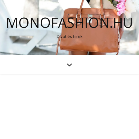
MONOFASHION.HU
Divat és hírek