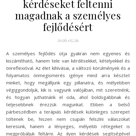
kérdéseket feltenni
magadnak a személyes
fejlődésért
2026.05.29.
A személyes fejlődés útja gyakran nem egyenes és
kiszámítható, hanem tele van kérdésekkel, kételyekkel és
önreflexióval. Az élet kihívásai, a változó körülmények és a
folyamatos önmegismerés igénye mind arra késztet
minket, hogy megálljunk egy pillanatra, és mélyebben
végiggondoljuk, kik is vagyunk valójában, mit szeretnénk,
és hogyan juthatnánk el oda, ahol boldogabbnak és
teljesebbnek érezzük magunkat. Ebben a belső
párbeszédben a terápiás kérdések különleges szerepet
töltenek be, hiszen nem csupán felszíni válaszokat
keresünk, hanem a lényeges, mélyebb rétegeket is
megpróbáljuk feltárni. Az ilyen kérdések segítségével