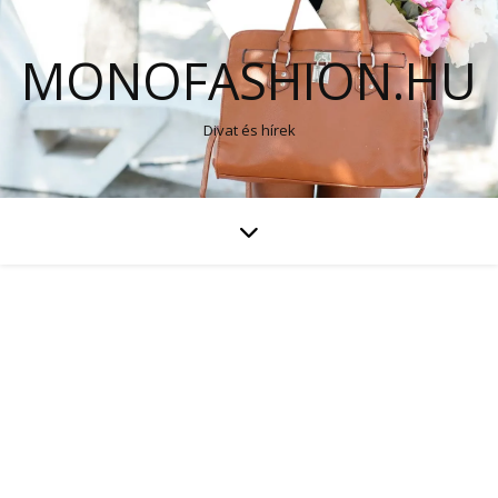
MONOFASHION.HU
Divat és hírek