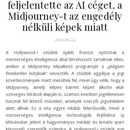
feljelentette az AI céget, a
Midjourney-t az engedély
nélküli képek miatt
2025.06.24.
A Hollywood-i stúdiók újabb frontot nyitottak a
mesterséges intelligencia által létrehozott tartalmak ellen,
amikor a Midjourney képalkotó programját a „plágium
feneketlen kútjának” nevezték. A stúdiók aggályai a jogi
következmények miatt merültek fel, mivel úgy vélik, hogy a
Midjourney, amely képes bármit képet alkotni akár
szöveges leírások alapján is, számos esetben jogellenesen
használ fel létező műveket, amelyek szerzői jogvédelem
alatt állnak. Ez a vita egyre inkább felerősödik, mivel a
mesterséges intelligencia technológiák fejlődése új
kihívásokat jelent a hagyományos médiát és kreatív ipart
képviselő szereplők számára. A Hollywood-i stúdiók jogi