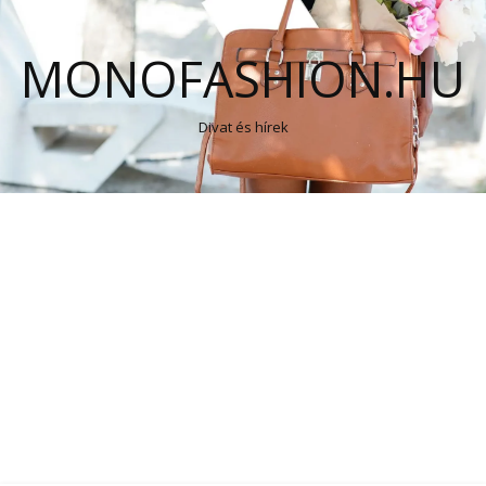
MONOFASHION.HU
Divat és hírek