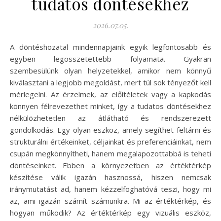
tudatos döntésekhez
2026.07.05.
A döntéshozatal mindennapjaink egyik legfontosabb és
egyben legösszetettebb folyamata. Gyakran
szembesülünk olyan helyzetekkel, amikor nem könnyű
kiválasztani a legjobb megoldást, mert túl sok tényezőt kell
mérlegelni. Az érzelmek, az előítéletek vagy a kapkodás
könnyen félrevezethet minket, így a tudatos döntésekhez
nélkülözhetetlen az átlátható és rendszerezett
gondolkodás. Egy olyan eszköz, amely segíthet feltárni és
strukturálni értékeinket, céljainkat és preferenciáinkat, nem
csupán megkönnyítheti, hanem megalapozottabbá is teheti
döntéseinket. Ebben a környezetben az értéktérkép
készítése válik igazán hasznossá, hiszen nemcsak
iránymutatást ad, hanem kézzelfoghatóvá teszi, hogy mi
az, ami igazán számít számunkra. Mi az értéktérkép, és
hogyan működik? Az értéktérkép egy vizuális eszköz,